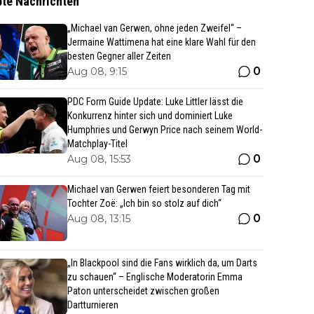
bte Nachrichten
„Michael van Gerwen, ohne jeden Zweifel“ –
Jermaine Wattimena hat eine klare Wahl für den
besten Gegner aller Zeiten
0
Aug 08, 9:15
PDC Form Guide Update: Luke Littler lässt die
Konkurrenz hinter sich und dominiert Luke
Humphries und Gerwyn Price nach seinem World-
Matchplay-Titel
0
Aug 08, 15:53
Michael van Gerwen feiert besonderen Tag mit
Tochter Zoë: „Ich bin so stolz auf dich“
0
Aug 08, 13:15
„In Blackpool sind die Fans wirklich da, um Darts
zu schauen“ – Englische Moderatorin Emma
Paton unterscheidet zwischen großen
Dartturnieren