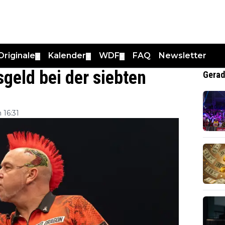
Originale
Kalender
WDF
FAQ
Newsletter
▼
▼
▼
geld bei der siebten
Gerad
 16:31