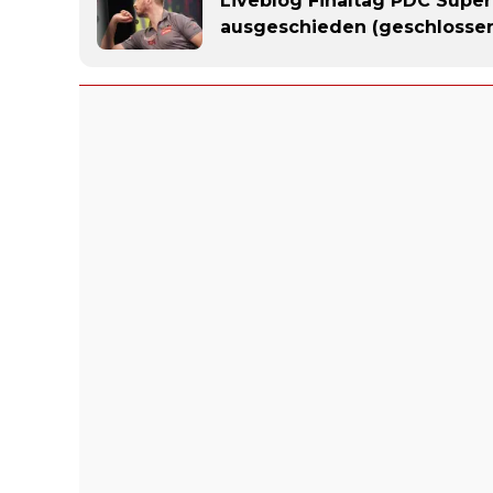
Liveblog Finaltag PDC Super
ausgeschieden (geschlosse