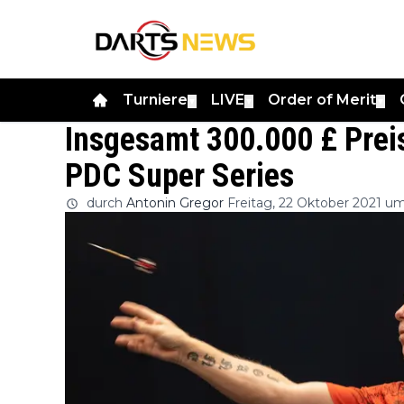
Turniere
LIVE
Order of Merit
▼
▼
▼
Insgesamt 300.000 £ Preis
PDC Super Series
durch
Antonin Gregor
Freitag, 22 Oktober 2021 um