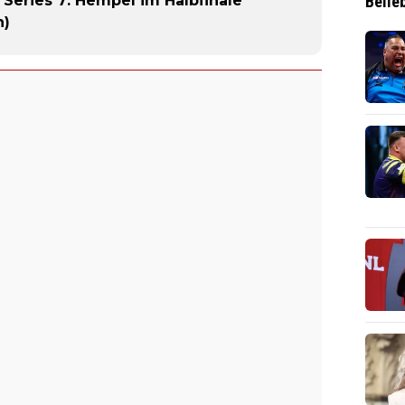
Belie
 Series 7: Hempel im Halbfinale
n)