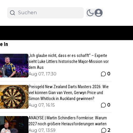
e In
„Ich glaube nicht, dass er es schafft“ – Experte
sieht Luke Littlers historische Major-Mission vor
dem Aus
0
Aug 07, 17:30
Preisgeld New Zealand Darts Masters 2026: Wie
viel können Gian van Veen, Gerwyn Price und
Simon Whitlock in Auckland gewinnen?
0
Aug 07, 16:15
ANALYSE | Martin Schindlers Formkrise: Warum
2027 noch größere Herausforderungen warten
2
Aug 07, 13:59