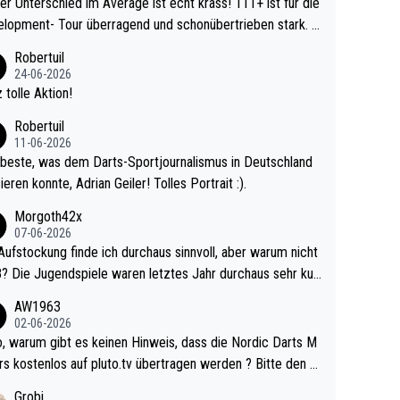
r Unterschied im Average ist echt krass! 111+ ist für die
lopment- Tour überragend und schonübertrieben stark. U
 Ave dagegen eigentlich schon zu schwach - gerad
Robertuil
st recht. Da gewinnst keinen Blumentopf - ist ja n
24-06-2026
kalspiel eines Kreisligisten vs einem Bu
 tolle Aktion!
ligisten.
Robertuil
11-06-2026
beste, was dem Darts-Sportjournalismus in Deutschland
ieren konnte, Adrian Geiler! Tolles Portrait :).
Morgoth42x
07-06-2026
Aufstockung finde ich durchaus sinnvoll, aber warum nicht
r durchaus sehr kur
lig und besser anzuschauen, als manch Erwachsenenspie
AW1963
02-06-2026
ert. Somit ändert die automatische Qualifikation des Weltm
e Nordic Darts M
mal nichts. Ich denke sie wollen damit für nächste
rs kostenlos auf pluto.tv übertragen werden ? Bitte den A
hr vorsorgen, denn da ist er alt genug für die PDC und wir
el aktualisieren, danke!
Grobi