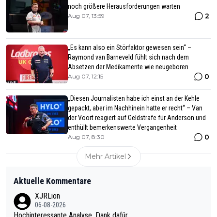
noch größere Herausforderungen warten
2
Aug 07, 13:59
„Es kann also ein Störfaktor gewesen sein“ –
Raymond van Barneveld fühlt sich nach dem
Absetzen der Medikamente wie neugeboren
0
Aug 07, 12:15
„Diesen Journalisten habe ich einst an der Kehle
gepackt, aber im Nachhinein hatte er recht“ – Van
der Voort reagiert auf Geldstrafe für Anderson und
enthüllt bemerkenswerte Vergangenheit
0
Aug 07, 8:30
Mehr Artikel
Aktuelle Kommentare
XJRLion
06-08-2026
Hochinteressante Analyse. Dank dafür.