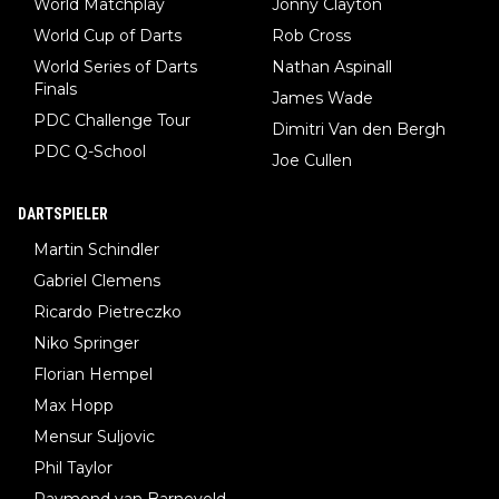
World Matchplay
Jonny Clayton
World Cup of Darts
Rob Cross
World Series of Darts
Nathan Aspinall
Finals
James Wade
PDC Challenge Tour
Dimitri Van den Bergh
PDC Q-School
Joe Cullen
DARTSPIELER
Martin Schindler
Gabriel Clemens
Ricardo Pietreczko
Niko Springer
Florian Hempel
Max Hopp
Mensur Suljovic
Phil Taylor