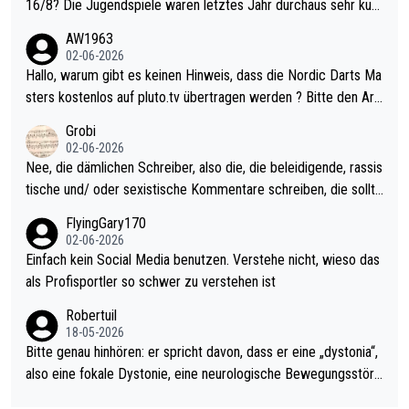
16/8? Die Jugendspiele waren letztes Jahr durchaus sehr kurz
weilig und besser anzuschauen, als manch Erwachsenenspiel.
AW1963
Allerdings ist Mitchell Lawrie als Nummer 1 der Welt eh qualifi
02-06-2026
ziert. Somit ändert die automatische Qualifikation des Weltmei
Hallo, warum gibt es keinen Hinweis, dass die Nordic Darts Ma
sters erstmal nichts. Ich denke sie wollen damit für nächstes J
sters kostenlos auf pluto.tv übertragen werden ? Bitte den Arti
ahr vorsorgen, denn da ist er alt genug für die PDC und wird w
kel aktualisieren, danke!
Grobi
ohl wenig WDF Turniere spielen. Dies war bei Archie Self letzt
02-06-2026
es Jahr der Fall. Er musste als amtierender Weltmeister durch
Nee, die dämlichen Schreiber, also die, die beleidigende, rassis
den Qualifier und ich glaube kaum, dass Mitchel sich das (in Ve
tische und/ oder sexistische Kommentare schreiben, die sollte
gas) antun würde, wenn er doch eigentlich die PDC-WM als Zi
n das einfach mal bleiben lassen. Sollten besser mal ihr eigene
FlyingGary170
el hat.
s Leben in den Griff kriegen. Nur eins wundert mich: Luke Little
02-06-2026
r war doch neulich erst derjenige, der über Social Media GvV p
Einfach kein Social Media benutzen. Verstehe nicht, wieso das
rovoziert hat. Und Littlers Mutter schießt öfters mal gegen Ric
als Profisportler so schwer zu verstehen ist
ardo Pietreczko auf Social Media. Hmmmm. Finde den Fehler!
Robertuil
18-05-2026
Bitte genau hinhören: er spricht davon, dass er eine „dystonia“,
also eine fokale Dystonie, eine neurologische Bewegungsstöru
ng, bei der unkontrolliert Bewegungen und Krämpfe erzeugt w