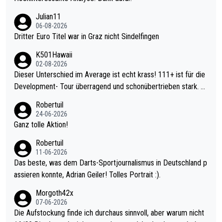
Julian11
06-08-2026
Dritter Euro Titel war in Graz nicht Sindelfingen
K501Hawaii
02-08-2026
Dieser Unterschied im Average ist echt krass! 111+ ist für die
Development- Tour überragend und schonübertrieben stark. U
nter 60 im Ave dagegen eigentlich schon zu schwach - gerade
Robertuil
mal 40+ erst recht. Da gewinnst keinen Blumentopf - ist ja noc
24-06-2026
h krasser wie ein Pokalspiel eines Kreisligisten vs einem Bund
Ganz tolle Aktion!
esligisten.
Robertuil
11-06-2026
Das beste, was dem Darts-Sportjournalismus in Deutschland p
assieren konnte, Adrian Geiler! Tolles Portrait :).
Morgoth42x
07-06-2026
Die Aufstockung finde ich durchaus sinnvoll, aber warum nicht