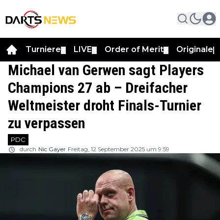
Turniere
LIVE
Order of Merit
Originale
▼
▼
▼
▼
Michael van Gerwen sagt Players
Champions 27 ab – Dreifacher
Weltmeister droht Finals-Turnier
zu verpassen
PDC
durch
Nic Gayer
Freitag, 12 September 2025 um 9:59