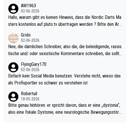
weilig und besser anzuschauen, als manch Erwachsenenspiel.
AW1963
Allerdings ist Mitchell Lawrie als Nummer 1 der Welt eh qualifi
02-06-2026
ziert. Somit ändert die automatische Qualifikation des Weltmei
Hallo, warum gibt es keinen Hinweis, dass die Nordic Darts Ma
sters erstmal nichts. Ich denke sie wollen damit für nächstes J
sters kostenlos auf pluto.tv übertragen werden ? Bitte den Arti
ahr vorsorgen, denn da ist er alt genug für die PDC und wird w
kel aktualisieren, danke!
Grobi
ohl wenig WDF Turniere spielen. Dies war bei Archie Self letzt
02-06-2026
es Jahr der Fall. Er musste als amtierender Weltmeister durch
Nee, die dämlichen Schreiber, also die, die beleidigende, rassis
den Qualifier und ich glaube kaum, dass Mitchel sich das (in Ve
tische und/ oder sexistische Kommentare schreiben, die sollte
gas) antun würde, wenn er doch eigentlich die PDC-WM als Zi
n das einfach mal bleiben lassen. Sollten besser mal ihr eigene
FlyingGary170
el hat.
s Leben in den Griff kriegen. Nur eins wundert mich: Luke Little
02-06-2026
r war doch neulich erst derjenige, der über Social Media GvV p
Einfach kein Social Media benutzen. Verstehe nicht, wieso das
rovoziert hat. Und Littlers Mutter schießt öfters mal gegen Ric
als Profisportler so schwer zu verstehen ist
ardo Pietreczko auf Social Media. Hmmmm. Finde den Fehler!
Robertuil
18-05-2026
Bitte genau hinhören: er spricht davon, dass er eine „dystonia“,
also eine fokale Dystonie, eine neurologische Bewegungsstöru
ng, bei der unkontrolliert Bewegungen und Krämpfe erzeugt w
erden, im Arm hat. Und, dass Medikamente ihm helfen! Ich glau