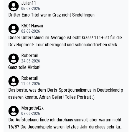
Julian11
06-08-2026
Dritter Euro Titel war in Graz nicht Sindelfingen
K501Hawaii
02-08-2026
Dieser Unterschied im Average ist echt krass! 111+ ist für die
Development- Tour überragend und schonübertrieben stark. U
nter 60 im Ave dagegen eigentlich schon zu schwach - gerade
Robertuil
mal 40+ erst recht. Da gewinnst keinen Blumentopf - ist ja noc
24-06-2026
h krasser wie ein Pokalspiel eines Kreisligisten vs einem Bund
Ganz tolle Aktion!
esligisten.
Robertuil
11-06-2026
Das beste, was dem Darts-Sportjournalismus in Deutschland p
assieren konnte, Adrian Geiler! Tolles Portrait :).
Morgoth42x
07-06-2026
Die Aufstockung finde ich durchaus sinnvoll, aber warum nicht
16/8? Die Jugendspiele waren letztes Jahr durchaus sehr kurz