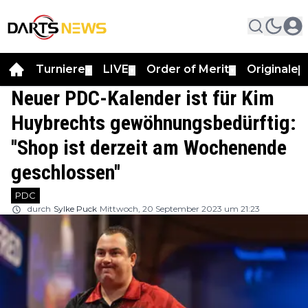
Turniere
LIVE
Order of Merit
Originale
▼
▼
▼
▼
Neuer PDC-Kalender ist für Kim
Huybrechts gewöhnungsbedürftig:
''Shop ist derzeit am Wochenende
geschlossen''
PDC
durch
Sylke Puck
Mittwoch, 20 September 2023 um 21:23