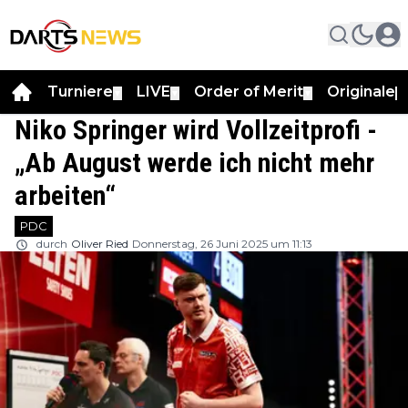
Turniere
LIVE
Order of Merit
Originale
▼
▼
▼
▼
Niko Springer wird Vollzeitprofi -
„Ab August werde ich nicht mehr
arbeiten“
PDC
durch
Oliver Ried
Donnerstag, 26 Juni 2025 um 11:13