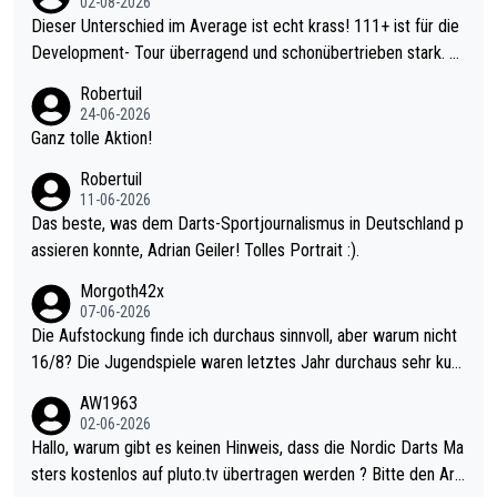
02-08-2026
Dieser Unterschied im Average ist echt krass! 111+ ist für die
Development- Tour überragend und schonübertrieben stark. U
nter 60 im Ave dagegen eigentlich schon zu schwach - gerade
Robertuil
mal 40+ erst recht. Da gewinnst keinen Blumentopf - ist ja noc
24-06-2026
h krasser wie ein Pokalspiel eines Kreisligisten vs einem Bund
Ganz tolle Aktion!
esligisten.
Robertuil
11-06-2026
Das beste, was dem Darts-Sportjournalismus in Deutschland p
assieren konnte, Adrian Geiler! Tolles Portrait :).
Morgoth42x
07-06-2026
Die Aufstockung finde ich durchaus sinnvoll, aber warum nicht
16/8? Die Jugendspiele waren letztes Jahr durchaus sehr kurz
weilig und besser anzuschauen, als manch Erwachsenenspiel.
AW1963
Allerdings ist Mitchell Lawrie als Nummer 1 der Welt eh qualifi
02-06-2026
ziert. Somit ändert die automatische Qualifikation des Weltmei
Hallo, warum gibt es keinen Hinweis, dass die Nordic Darts Ma
sters erstmal nichts. Ich denke sie wollen damit für nächstes J
sters kostenlos auf pluto.tv übertragen werden ? Bitte den Arti
ahr vorsorgen, denn da ist er alt genug für die PDC und wird w