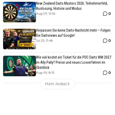
New Zealand Darts Masters 2026: Teilnehmerfeld,
Auslosung, Historie und Modus
0
Aug 07, 13:59
Verpassen Sie keine Darts-Nachricht mehr – Folgen
Sie Dartsnews auf Google!
0
Jul 25, 11:48
Wie viel kostet ein Ticket für die PDC Darts WM 2027
im Ally Pally? Preise und neues Losverfahren im
Überblick
0
Aug 09, 8:15
Mehr Artikel