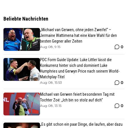
Beliebte Nachrichten
„Michael van Gerwen, ohne jeden Zweifel“ –
Jermaine Wattimena hat eine klare Wahl für den
besten Gegner aller Zeiten
0
Aug 08, 9:15
PDC Form Guide Update: Luke Littler lässt die
Konkurrenz hinter sich und dominiert Luke
Humphries und Gerwyn Price nach seinem World-
Matchplay-Titel
0
Aug 08, 15:53
Michael van Gerwen feiert besonderen Tag mit
Tochter Zoë: „Ich bin so stolz auf dich“
0
Aug 08, 13:15
„Es gibt schon ein paar Dinge, die laufen, aber dazu