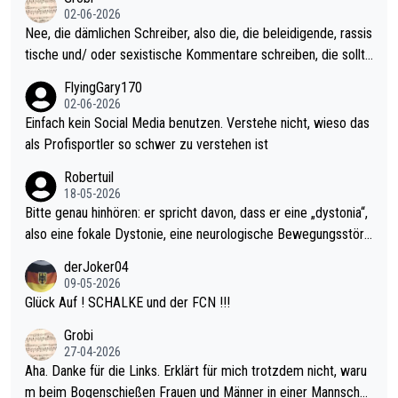
ohl wenig WDF Turniere spielen. Dies war bei Archie Self letzt
02-06-2026
es Jahr der Fall. Er musste als amtierender Weltmeister durch
Nee, die dämlichen Schreiber, also die, die beleidigende, rassis
den Qualifier und ich glaube kaum, dass Mitchel sich das (in Ve
tische und/ oder sexistische Kommentare schreiben, die sollte
gas) antun würde, wenn er doch eigentlich die PDC-WM als Zi
n das einfach mal bleiben lassen. Sollten besser mal ihr eigene
FlyingGary170
el hat.
s Leben in den Griff kriegen. Nur eins wundert mich: Luke Little
02-06-2026
r war doch neulich erst derjenige, der über Social Media GvV p
Einfach kein Social Media benutzen. Verstehe nicht, wieso das
rovoziert hat. Und Littlers Mutter schießt öfters mal gegen Ric
als Profisportler so schwer zu verstehen ist
ardo Pietreczko auf Social Media. Hmmmm. Finde den Fehler!
Robertuil
18-05-2026
Bitte genau hinhören: er spricht davon, dass er eine „dystonia“,
also eine fokale Dystonie, eine neurologische Bewegungsstöru
ng, bei der unkontrolliert Bewegungen und Krämpfe erzeugt w
derJoker04
erden, im Arm hat. Und, dass Medikamente ihm helfen! Ich glau
09-05-2026
be immer noch, dass sehr viele der Dartits-Fälle fälschlich psy
Glück Auf ! SCHALKE und der FCN !!!
chologisiert werden und eigentlich fokale Dystonien sind. Und
Grobi
diese könnten teils wirksam behandelt werden! Dafür müsste
27-04-2026
man nur zum Neurologen und nicht zum Mentaltrainer gehen…
Aha. Danke für die Links. Erklärt für mich trotzdem nicht, waru
m beim Bogenschießen Frauen und Männer in einer Mannschaf