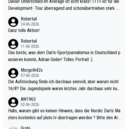
Dieser Unterschied im Average ist echt krass! 111+ ist für die
Development- Tour überragend und schonübertrieben stark. U
nter 60 im Ave dagegen eigentlich schon zu schwach - gerade
Robertuil
mal 40+ erst recht. Da gewinnst keinen Blumentopf - ist ja noc
24-06-2026
h krasser wie ein Pokalspiel eines Kreisligisten vs einem Bund
Ganz tolle Aktion!
esligisten.
Robertuil
11-06-2026
Das beste, was dem Darts-Sportjournalismus in Deutschland p
assieren konnte, Adrian Geiler! Tolles Portrait :).
Morgoth42x
07-06-2026
Die Aufstockung finde ich durchaus sinnvoll, aber warum nicht
16/8? Die Jugendspiele waren letztes Jahr durchaus sehr kurz
weilig und besser anzuschauen, als manch Erwachsenenspiel.
AW1963
Allerdings ist Mitchell Lawrie als Nummer 1 der Welt eh qualifi
02-06-2026
ziert. Somit ändert die automatische Qualifikation des Weltmei
Hallo, warum gibt es keinen Hinweis, dass die Nordic Darts Ma
sters erstmal nichts. Ich denke sie wollen damit für nächstes J
sters kostenlos auf pluto.tv übertragen werden ? Bitte den Arti
ahr vorsorgen, denn da ist er alt genug für die PDC und wird w
kel aktualisieren, danke!
Grobi