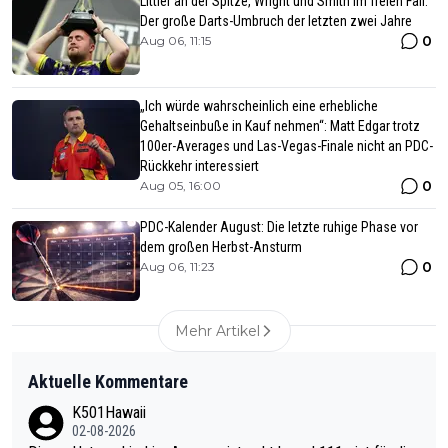
Littler an der Spitze, Wright und Smith im freien Fall:
Der große Darts-Umbruch der letzten zwei Jahre
0
Aug 06, 11:15
„Ich würde wahrscheinlich eine erhebliche
Gehaltseinbuße in Kauf nehmen“: Matt Edgar trotz
100er-Averages und Las-Vegas-Finale nicht an PDC-
Rückkehr interessiert
0
Aug 05, 16:00
PDC-Kalender August: Die letzte ruhige Phase vor
dem großen Herbst-Ansturm
0
Aug 06, 11:23
Mehr Artikel
Aktuelle Kommentare
K501Hawaii
02-08-2026