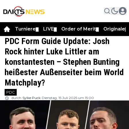
Turniere
LIVE
Order of Merit
Originale
▼
▼
▼
▼
PDC Form Guide Update: Josh
Rock hinter Luke Littler am
konstantesten – Stephen Bunting
heißester Außenseiter beim World
Matchplay?
PDC
durch
Sylke Puck
Dienstag, 15 Juli 2025 um 15:00