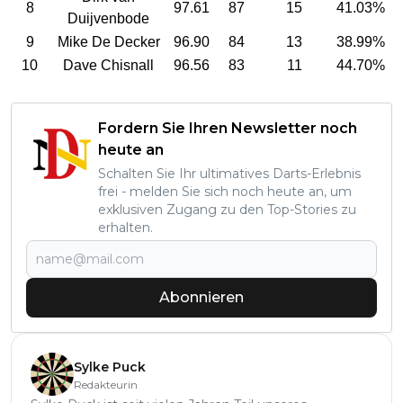
8
97.61
87
15
41.03%
Duijvenbode
9
Mike De Decker
96.90
84
13
38.99%
10
Dave Chisnall
96.56
83
11
44.70%
Fordern Sie Ihren Newsletter noch
heute an
Schalten Sie Ihr ultimatives Darts-Erlebnis
frei - melden Sie sich noch heute an, um
exklusiven Zugang zu den Top-Stories zu
erhalten.
Abonnieren
Sylke Puck
Redakteurin