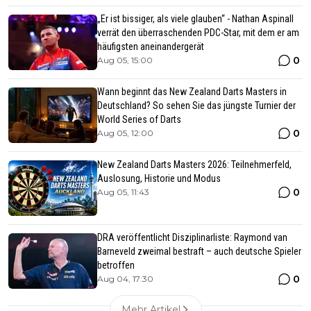
„Er ist bissiger, als viele glauben“ - Nathan Aspinall
verrät den überraschenden PDC-Star, mit dem er am
häufigsten aneinandergerät
0
Aug 05, 15:00
Wann beginnt das New Zealand Darts Masters in
Deutschland? So sehen Sie das jüngste Turnier der
World Series of Darts
0
Aug 05, 12:00
New Zealand Darts Masters 2026: Teilnehmerfeld,
Auslosung, Historie und Modus
0
Aug 05, 11:43
DRA veröffentlicht Disziplinarliste: Raymond van
Barneveld zweimal bestraft – auch deutsche Spieler
betroffen
0
Aug 04, 17:30
Mehr Artikel