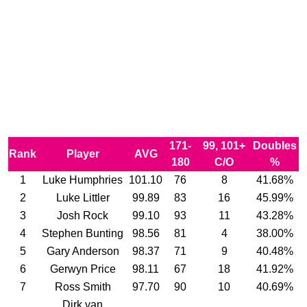
171-
99, 101+
Doubles
Rank
Player
AVG
180
C/O
%
1
Luke Humphries
101.10
76
8
41.68%
2
Luke Littler
99.89
83
16
45.99%
3
Josh Rock
99.10
93
11
43.28%
4
Stephen Bunting
98.56
81
4
38.00%
5
Gary Anderson
98.37
71
9
40.48%
6
Gerwyn Price
98.11
67
18
41.92%
7
Ross Smith
97.70
90
10
40.69%
Dirk van