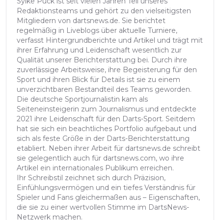
Sylke Puck ist seit vielen Jahren Teil unseres
Redaktionsteams und gehört zu den vielseitigsten
Mitgliedern von dartsnews.de. Sie berichtet
regelmäßig in Liveblogs über aktuelle Turniere,
verfasst Hintergrundberichte und Artikel und trägt mit
ihrer Erfahrung und Leidenschaft wesentlich zur
Qualität unserer Berichterstattung bei. Durch ihre
zuverlässige Arbeitsweise, ihre Begeisterung für den
Sport und ihren Blick für Details ist sie zu einem
unverzichtbaren Bestandteil des Teams geworden.
Die deutsche Sportjournalistin kam als
Seiteneinsteigerin zum Journalismus und entdeckte
2021 ihre Leidenschaft für den Darts-Sport. Seitdem
hat sie sich ein beachtliches Portfolio aufgebaut und
sich als feste Größe in der Darts-Berichterstattung
etabliert. Neben ihrer Arbeit für dartsnews.de schreibt
sie gelegentlich auch für dartsnews.com, wo ihre
Artikel ein internationales Publikum erreichen.
Ihr Schreibstil zeichnet sich durch Präzision,
Einfühlungsvermögen und ein tiefes Verständnis für
Spieler und Fans gleichermaßen aus – Eigenschaften,
die sie zu einer wertvollen Stimme im DartsNews-
Netzwerk machen.