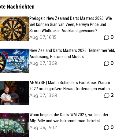
bte Nachrichten
Preisgeld New Zealand Darts Masters 2026: Wie
viel können Gian van Veen, Gerwyn Price und
Simon Whitlock in Auckland gewinnen?
0
Aug 07, 16:15
New Zealand Darts Masters 2026: Teilnehmerfeld,
Auslosung, Historie und Modus
0
Aug 07, 13:59
ANALYSE | Martin Schindlers Formkrise: Warum
2027 noch größere Herausforderungen warten
2
Aug 07, 13:59
Wann beginnt die Darts-WM 2027, wo liegt der
Ally Pally und wie bekommt man Tickets?
0
Aug 06, 19:12