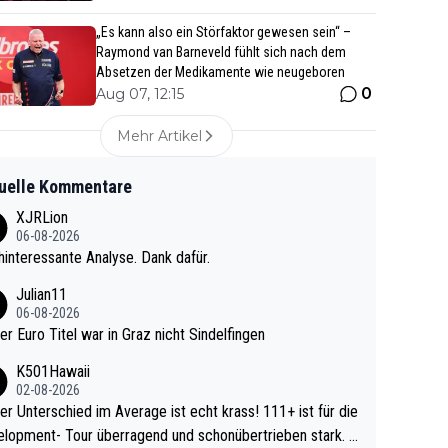
„Es kann also ein Störfaktor gewesen sein“ –
Raymond van Barneveld fühlt sich nach dem
Absetzen der Medikamente wie neugeboren
0
Aug 07, 12:15
Mehr Artikel
uelle Kommentare
XJRLion
06-08-2026
interessante Analyse. Dank dafür.
Julian11
06-08-2026
ter Euro Titel war in Graz nicht Sindelfingen
K501Hawaii
02-08-2026
r Unterschied im Average ist echt krass! 111+ ist für die
lopment- Tour überragend und schonübertrieben stark. U