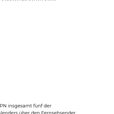
PN insgesamt fünf der
alenders über den Fernsehsender