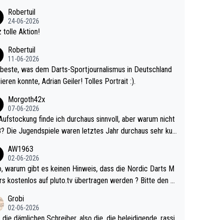
 Ave dagegen eigentlich schon zu schwach - gerad
Robertuil
st recht. Da gewinnst keinen Blumentopf - ist ja n
24-06-2026
kalspiel eines Kreisligisten vs einem Bu
 tolle Aktion!
ligisten.
Robertuil
11-06-2026
beste, was dem Darts-Sportjournalismus in Deutschland
ieren konnte, Adrian Geiler! Tolles Portrait :).
Morgoth42x
07-06-2026
Aufstockung finde ich durchaus sinnvoll, aber warum nicht
r durchaus sehr kur
lig und besser anzuschauen, als manch Erwachsenenspie
AW1963
02-06-2026
ert. Somit ändert die automatische Qualifikation des Weltm
e Nordic Darts M
mal nichts. Ich denke sie wollen damit für nächste
rs kostenlos auf pluto.tv übertragen werden ? Bitte den A
hr vorsorgen, denn da ist er alt genug für die PDC und wir
el aktualisieren, danke!
Grobi
hl wenig WDF Turniere spielen. Dies war bei Archie Self l
02-06-2026
es Jahr der Fall. Er musste als amtierender Weltmeister d
 die dämlichen Schreiber, also die, die beleidigende, rassi