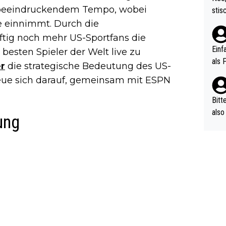
urch
n beeindruckendem Tempo, wobei
stis
(in 
ten 
e einnimmt. Durch die
als Z
nes 
tig noch mehr US-Sportfans die
ttle
Einf
 besten Spieler der Welt live zu
vV p
als 
er
die strategische Bedeutung des US-
n Ri
reue sich darauf, gemeinsam mit ESPN
ehle
Bitt
also
ung
ung,
werd
aube
sych
d di
e ma
n…