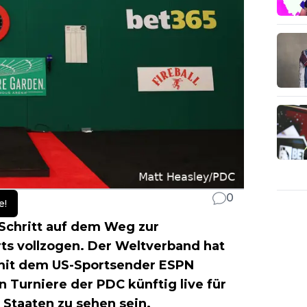
0
e!
Schritt auf dem Weg zur
rts vollzogen. Der Weltverband hat
mit dem US-Sportsender ESPN
 Turniere der PDC künftig live für
 Staaten zu sehen sein.