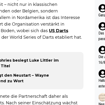
nter 60 im
 – nicht nur in klassischen
e mal 40+ er
nden oder Belgien, sondern
och krasser wie ein Po
Ganz
lem in Nordamerika ist das Interesse
ndes
t die Organisation verstärkt in
 Boden, wobei sich das
US Darts
Das 
der World Series of Darts etabliert hat.
pass
Die 
hries besiegt Luke Littler im
16/8? Die Jugendspiele waren letztes Jah
 Titel
zwei
l. Allerdings ist Mitchell Lawrie als Nummer 1 der Welt eh quali
t den Neustart – Wayne
fizi
Hallo, warum gibt es keinen Hinweis, dass di
end zu Wort
eisters erst
aste
s Ja
rtik
ete die Partnerschaft daher als
d wo
etzt
orts. Nach seiner Einschätzung wächst
Nee,