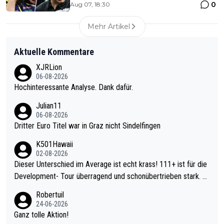
0
Aug 07, 18:30
Mehr Artikel
Aktuelle Kommentare
XJRLion
06-08-2026
Hochinteressante Analyse. Dank dafür.
Julian11
06-08-2026
Dritter Euro Titel war in Graz nicht Sindelfingen
K501Hawaii
02-08-2026
Dieser Unterschied im Average ist echt krass! 111+ ist für die
Development- Tour überragend und schonübertrieben stark. U
nter 60 im Ave dagegen eigentlich schon zu schwach - gerade
Robertuil
mal 40+ erst recht. Da gewinnst keinen Blumentopf - ist ja noc
24-06-2026
h krasser wie ein Pokalspiel eines Kreisligisten vs einem Bund
Ganz tolle Aktion!