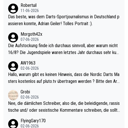
esligisten.
Robertuil
11-06-2026
Das beste, was dem Darts-Sportjournalismus in Deutschland p
assieren konnte, Adrian Geiler! Tolles Portrait :).
Morgoth42x
07-06-2026
Die Aufstockung finde ich durchaus sinnvoll, aber warum nicht
16/8? Die Jugendspiele waren letztes Jahr durchaus sehr kurz
weilig und besser anzuschauen, als manch Erwachsenenspiel.
AW1963
Allerdings ist Mitchell Lawrie als Nummer 1 der Welt eh qualifi
02-06-2026
ziert. Somit ändert die automatische Qualifikation des Weltmei
Hallo, warum gibt es keinen Hinweis, dass die Nordic Darts Ma
sters erstmal nichts. Ich denke sie wollen damit für nächstes J
sters kostenlos auf pluto.tv übertragen werden ? Bitte den Arti
ahr vorsorgen, denn da ist er alt genug für die PDC und wird w
kel aktualisieren, danke!
Grobi
ohl wenig WDF Turniere spielen. Dies war bei Archie Self letzt
02-06-2026
es Jahr der Fall. Er musste als amtierender Weltmeister durch
Nee, die dämlichen Schreiber, also die, die beleidigende, rassis
den Qualifier und ich glaube kaum, dass Mitchel sich das (in Ve
tische und/ oder sexistische Kommentare schreiben, die sollte
gas) antun würde, wenn er doch eigentlich die PDC-WM als Zi
n das einfach mal bleiben lassen. Sollten besser mal ihr eigene
FlyingGary170
el hat.
s Leben in den Griff kriegen. Nur eins wundert mich: Luke Little
02-06-2026