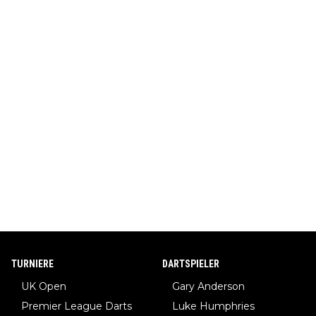
TURNIERE
DARTSPIELER
UK Open
Gary Anderson
Premier League Darts
Luke Humphries