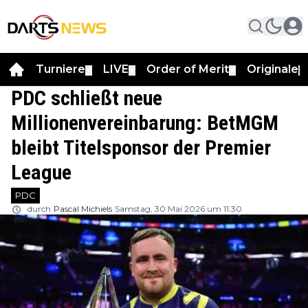
Turniere
LIVE
Order of Merit
Originale
▼
▼
▼
▼
PDC schließt neue
Millionenvereinbarung: BetMGM
bleibt Titelsponsor der Premier
League
PDC
durch
Pascal Michiels
Samstag, 30 Mai 2026 um 11:30