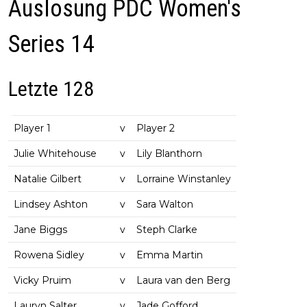
Auslosung PDC Women's
Series 14
Letzte 128
Player 1
v
Player 2
Julie Whitehouse
v
Lily Blanthorn
Natalie Gilbert
v
Lorraine Winstanley
Lindsey Ashton
v
Sara Walton
Jane Biggs
v
Steph Clarke
Rowena Sidley
v
Emma Martin
Vicky Pruim
v
Laura van den Berg
Lauryn Salter
v
Jade Gofford