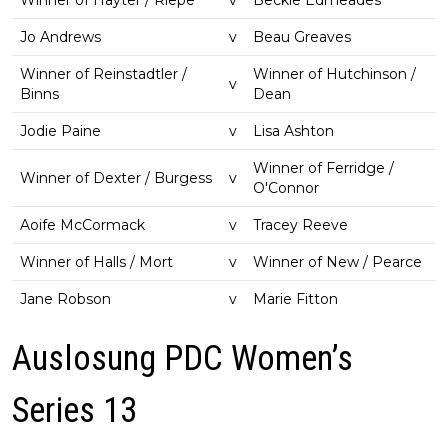
Jo Andrews
v
Beau Greaves
Winner of Reinstadtler /
Winner of Hutchinson /
v
Binns
Dean
Jodie Paine
v
Lisa Ashton
Winner of Ferridge /
Winner of Dexter / Burgess
v
O'Connor
Aoife McCormack
v
Tracey Reeve
Winner of Halls / Mort
v
Winner of New / Pearce
Jane Robson
v
Marie Fitton
Auslosung PDC Women’s
Series 13