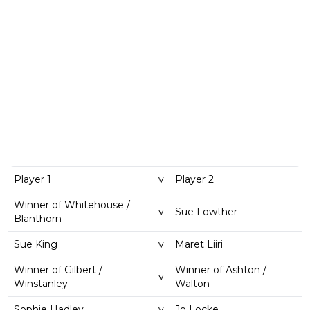
Player 1
v
Player 2
Winner of Whitehouse /
v
Sue Lowther
Blanthorn
Sue King
v
Maret Liiri
Winner of Gilbert /
Winner of Ashton /
v
Winstanley
Walton
Sophie Hadley
v
Jo Locke