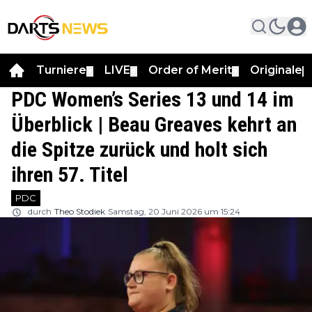
Turniere
LIVE
Order of Merit
Originale
▼
▼
▼
▼
PDC Women’s Series 13 und 14 im
Überblick | Beau Greaves kehrt an
die Spitze zurück und holt sich
ihren 57. Titel
PDC
durch
Theo Stodiek
Samstag, 20 Juni 2026 um 15:24