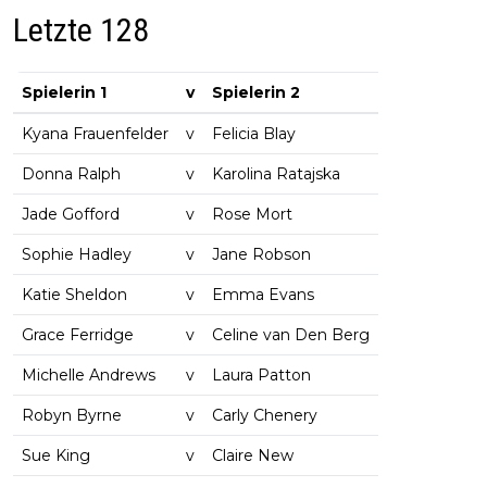
Letzte 128
Spielerin 1
v
Spielerin 2
Kyana Frauenfelder
v
Felicia Blay
Donna Ralph
v
Karolina Ratajska
Jade Gofford
v
Rose Mort
Sophie Hadley
v
Jane Robson
Katie Sheldon
v
Emma Evans
Grace Ferridge
v
Celine van Den Berg
Michelle Andrews
v
Laura Patton
Robyn Byrne
v
Carly Chenery
Sue King
v
Claire New