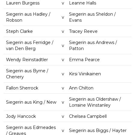
Lauren Burgess
v
Leanne Halls
Siegerin aus Hadley /
Siegerin aus Sheldon /
v
Robson
Evans
Steph Clarke
v
Tracey Reeve
Siegerin aus Ferridge /
Siegerin aus Andrews /
v
van Den Berg
Patton
Wendy Reinstadtler
v
Emma Pearce
Siegerin aus Byrne /
v
Kirsi Viinikainen
Chenery
Fallon Sherrock
v
Ann Chilton
Siegerin aus Oldershaw /
Siegerin aus King / New
v
Lorraine Winstanley
Jody Hancock
v
Chelsea Campbell
Siegerin aus Edmeades
v
Siegerin aus Biggs / Hayter
/ Greaves