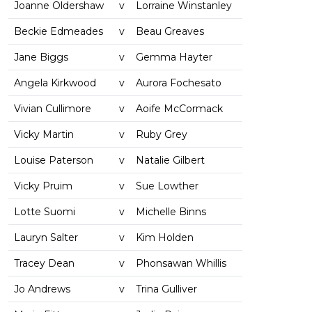
Joanne Oldershaw
v
Lorraine Winstanley
Beckie Edmeades
v
Beau Greaves
Jane Biggs
v
Gemma Hayter
Angela Kirkwood
v
Aurora Fochesato
Vivian Cullimore
v
Aoife McCormack
Vicky Martin
v
Ruby Grey
Louise Paterson
v
Natalie Gilbert
Vicky Pruim
v
Sue Lowther
Lotte Suomi
v
Michelle Binns
Lauryn Salter
v
Kim Holden
Tracey Dean
v
Phonsawan Whillis
Jo Andrews
v
Trina Gulliver