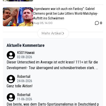
„Irgendwann war ich auch ein Fanboy“: Gabriel
Clemens gerät bei Luke Littlers World-Matchplay-
Auftritt ins Schwärmen
0
Aug 05, 14:00
Mehr Artikel
Aktuelle Kommentare
K501Hawaii
02-08-2026
Dieser Unterschied im Average ist echt krass! 111+ ist für die
Development- Tour überragend und schonübertrieben stark. U
nter 60 im Ave dagegen eigentlich schon zu schwach - gerade
Robertuil
mal 40+ erst recht. Da gewinnst keinen Blumentopf - ist ja noc
24-06-2026
h krasser wie ein Pokalspiel eines Kreisligisten vs einem Bund
Ganz tolle Aktion!
esligisten.
Robertuil
11-06-2026
Das beste, was dem Darts-Sportjournalismus in Deutschland p