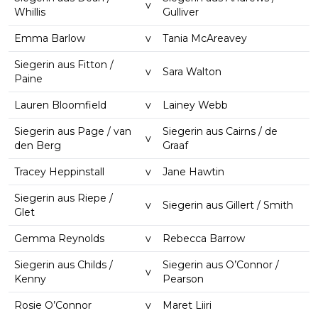
v
Whillis
Gulliver
Emma Barlow
v
Tania McAreavey
Siegerin aus Fitton /
v
Sara Walton
Paine
Lauren Bloomfield
v
Lainey Webb
Siegerin aus Page / van
Siegerin aus Cairns / de
v
den Berg
Graaf
Tracey Heppinstall
v
Jane Hawtin
Siegerin aus Riepe /
v
Siegerin aus Gillert / Smith
Glet
Gemma Reynolds
v
Rebecca Barrow
Siegerin aus Childs /
Siegerin aus O’Connor /
v
Kenny
Pearson
Rosie O’Connor
v
Maret Liiri