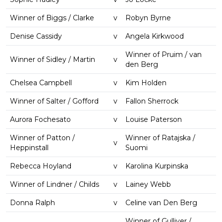
Winner of Biggs / Clarke
v
Robyn Byrne
Denise Cassidy
v
Angela Kirkwood
Winner of Pruim / van
Winner of Sidley / Martin
v
den Berg
Chelsea Campbell
v
Kim Holden
Winner of Salter / Gofford
v
Fallon Sherrock
Aurora Fochesato
v
Louise Paterson
Winner of Patton /
Winner of Ratajska /
v
Heppinstall
Suomi
Rebecca Hoyland
v
Karolina Kurpinska
Winner of Lindner / Childs
v
Lainey Webb
Donna Ralph
v
Celine van Den Berg
Winner of Gulliver /