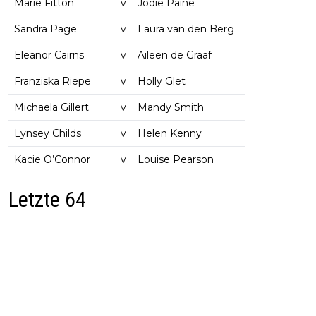
Marie Fitton
v
Jodie Paine
Sandra Page
v
Laura van den Berg
Eleanor Cairns
v
Aileen de Graaf
Franziska Riepe
v
Holly Glet
Michaela Gillert
v
Mandy Smith
Lynsey Childs
v
Helen Kenny
Kacie O’Connor
v
Louise Pearson
Letzte 64