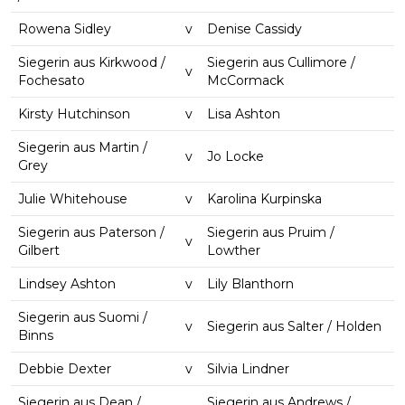
Rowena Sidley
v
Denise Cassidy
Siegerin aus Kirkwood /
Siegerin aus Cullimore /
v
Fochesato
McCormack
Kirsty Hutchinson
v
Lisa Ashton
Siegerin aus Martin /
v
Jo Locke
Grey
Julie Whitehouse
v
Karolina Kurpinska
Siegerin aus Paterson /
Siegerin aus Pruim /
v
Gilbert
Lowther
Lindsey Ashton
v
Lily Blanthorn
Siegerin aus Suomi /
v
Siegerin aus Salter / Holden
Binns
Debbie Dexter
v
Silvia Lindner
Siegerin aus Dean /
Siegerin aus Andrews /