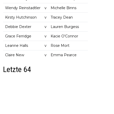
Wendy Reinstadtler
v
Michelle Binns
Kirsty Hutchinson
v
Tracey Dean
Debbie Dexter
v
Lauren Burgess
Grace Ferridge
v
Kacie O'Connor
Leanne Halls
v
Rose Mort
Claire New
v
Emma Pearce
Letzte 64