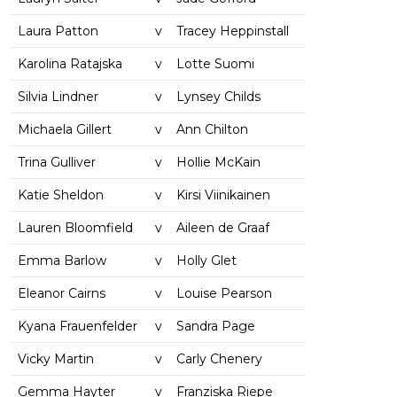
Laura Patton
v
Tracey Heppinstall
Karolina Ratajska
v
Lotte Suomi
Silvia Lindner
v
Lynsey Childs
Michaela Gillert
v
Ann Chilton
Trina Gulliver
v
Hollie McKain
Katie Sheldon
v
Kirsi Viinikainen
Lauren Bloomfield
v
Aileen de Graaf
Emma Barlow
v
Holly Glet
Eleanor Cairns
v
Louise Pearson
Kyana Frauenfelder
v
Sandra Page
Vicky Martin
v
Carly Chenery
Gemma Hayter
v
Franziska Riepe