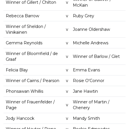
Winner of Gillert / Chilton
v
McKain
Rebecca Barrow
v
Ruby Grey
Winner of Sheldon /
v
Joanne Oldershaw
Viinikainen
Gemma Reynolds
v
Michelle Andrews
Winner of Bloomfield / de
v
Winner of Barlow / Glet
Graaf
Felicia Blay
v
Emma Evans
Winner of Cairns / Pearson
v
Rosie O'Connor
Phonsawan Whillis
v
Jane Hawtin
Winner of Frauenfelder /
Winner of Martin /
v
Page
Chenery
Jody Hancock
v
Mandy Smith
Winner of Hayter / Riepe
v
Beckie Edmeades