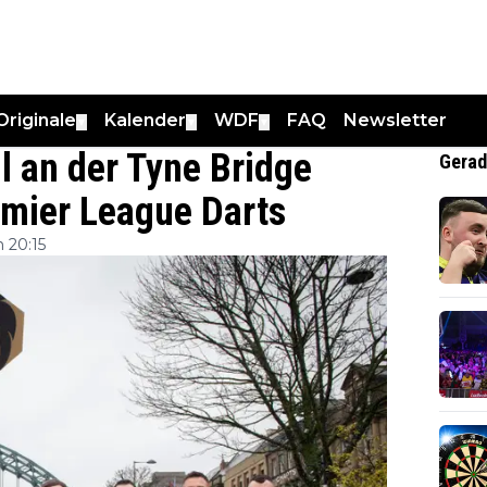
Originale
Kalender
WDF
FAQ
Newsletter
▼
▼
▼
l an der Tyne Bridge
Gerad
emier League Darts
 20:15