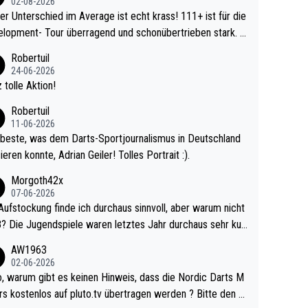
02-08-2026
r Unterschied im Average ist echt krass! 111+ ist für die
lopment- Tour überragend und schonübertrieben stark. U
 Ave dagegen eigentlich schon zu schwach - gerad
Robertuil
st recht. Da gewinnst keinen Blumentopf - ist ja n
24-06-2026
kalspiel eines Kreisligisten vs einem Bu
 tolle Aktion!
ligisten.
Robertuil
11-06-2026
beste, was dem Darts-Sportjournalismus in Deutschland
ieren konnte, Adrian Geiler! Tolles Portrait :).
Morgoth42x
07-06-2026
Aufstockung finde ich durchaus sinnvoll, aber warum nicht
r durchaus sehr kur
lig und besser anzuschauen, als manch Erwachsenenspie
AW1963
02-06-2026
ert. Somit ändert die automatische Qualifikation des Weltm
e Nordic Darts M
mal nichts. Ich denke sie wollen damit für nächste
rs kostenlos auf pluto.tv übertragen werden ? Bitte den A
hr vorsorgen, denn da ist er alt genug für die PDC und wir