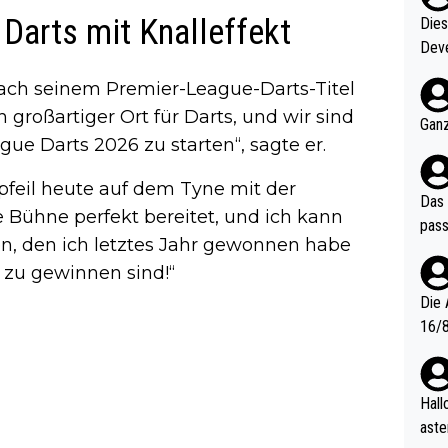
Darts mit Knalleffekt
Diese
Deve
nter 60 im
ach seinem Premier-League-Darts-Titel
e mal 40+ er
h großartiger Ort für Darts, und wir sind
och krasser wie ein Po
Ganz
ue Darts 2026 zu starten“, sagte er.
ndes
feil heute auf dem Tyne mit der
Das 
 Bühne perfekt bereitet, und ich kann
pass
en, den ich letztes Jahr gewonnen habe
 zu gewinnen sind!“
Die 
16/8? Die Jugendspiele waren letztes Jah
zwei
l. Allerdings ist Mitchell Lawrie als Nummer 1 der Welt eh quali
fizi
Hallo, warum gibt es keinen Hinweis, dass di
eisters erst
aste
s Ja