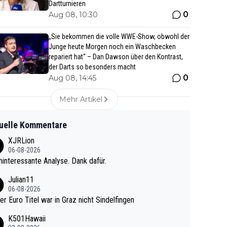
Dartturnieren
0
Aug 08, 10:30
„Sie bekommen die volle WWE-Show, obwohl der
Junge heute Morgen noch ein Waschbecken
repariert hat“ – Dan Dawson über den Kontrast,
der Darts so besonders macht
0
Aug 08, 14:45
Mehr Artikel
uelle Kommentare
XJRLion
06-08-2026
interessante Analyse. Dank dafür.
Julian11
06-08-2026
ter Euro Titel war in Graz nicht Sindelfingen
K501Hawaii