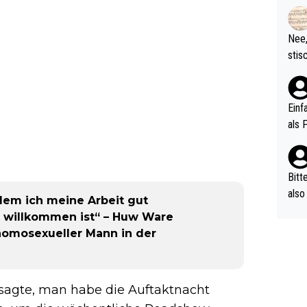
rtik
d wo
etzt
Nee,
urch
stis
(in 
ten 
als Z
nes 
ttle
Einf
vV p
als 
n Ri
ehle
Bitt
also
ndem ich meine Arbeit gut
ung,
r willkommen ist“ – Huw Ware
werd
homosexueller Mann in der
aube
sych
d di
sagte, man habe die Auftaktnacht
e ma