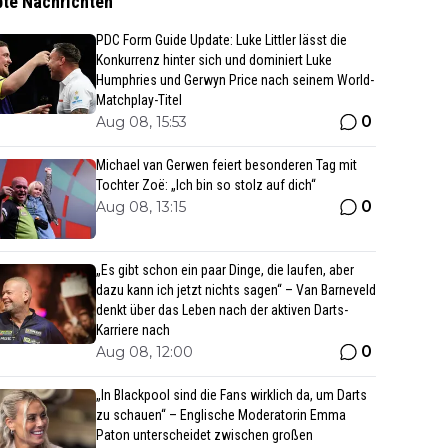
bte Nachrichten
PDC Form Guide Update: Luke Littler lässt die
Konkurrenz hinter sich und dominiert Luke
Humphries und Gerwyn Price nach seinem World-
Matchplay-Titel
0
Aug 08, 15:53
Michael van Gerwen feiert besonderen Tag mit
Tochter Zoë: „Ich bin so stolz auf dich“
0
Aug 08, 13:15
„Es gibt schon ein paar Dinge, die laufen, aber
dazu kann ich jetzt nichts sagen“ – Van Barneveld
denkt über das Leben nach der aktiven Darts-
Karriere nach
0
Aug 08, 12:00
„In Blackpool sind die Fans wirklich da, um Darts
zu schauen“ – Englische Moderatorin Emma
Paton unterscheidet zwischen großen