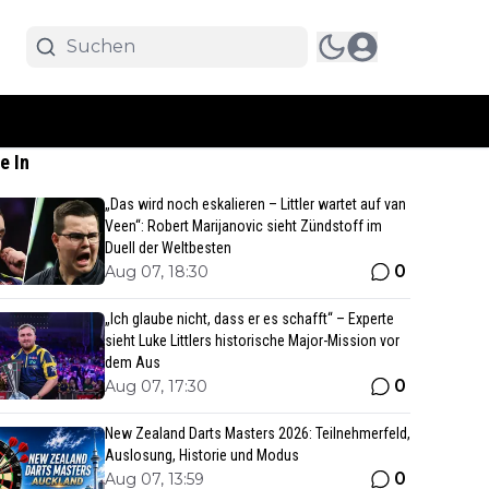
e In
„Das wird noch eskalieren – Littler wartet auf van
Veen“: Robert Marijanovic sieht Zündstoff im
Duell der Weltbesten
0
Aug 07, 18:30
„Ich glaube nicht, dass er es schafft“ – Experte
sieht Luke Littlers historische Major-Mission vor
dem Aus
0
Aug 07, 17:30
New Zealand Darts Masters 2026: Teilnehmerfeld,
Auslosung, Historie und Modus
0
Aug 07, 13:59