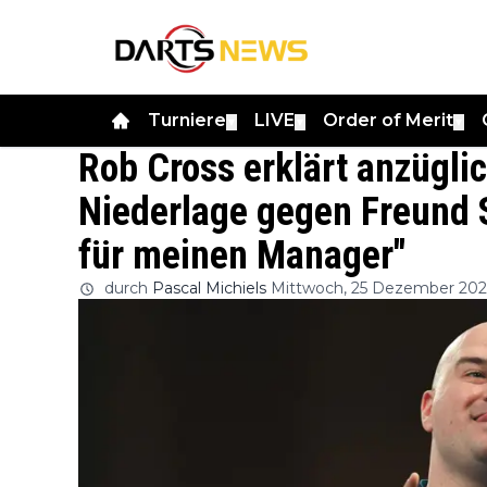
Turniere
LIVE
Order of Merit
▼
▼
▼
Rob Cross erklärt anzügli
Niederlage gegen Freund S
für meinen Manager"
durch
Pascal Michiels
Mittwoch, 25 Dezember 202