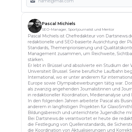
Pascal Michiels
SEO-Manager, Sportjournalist und Mentor
Pascal Michiels ist Chefredakteur von Dartsnews.de
redaktionelle und SEO-basierte Ausrichtung der Plat
Standards, Themenpriorisierung und Qualitätskont
Management zusammen, um Reichweite, Sichtbarkei
stärken.
Er lebt in Brüssel und absolvierte ein Studium der
Universiteit Brussel. Seine berufliche Laufbahn be
International, wo er unter anderem für internati
Europe sowie Olympiabewerbungen tätig war. Dort 
als zwanzig angehenden Journalistinnen und Jou
in redaktioneller Koordination, Medienanalyse un
In den folgenden Jahren arbeitete Pascal als Busi
anderem in langfristigen Projekten für GlaxoSmithK
Bildungsbereich und unterrichtete Jugendliche m
Bei Dartsnews.de verantwortet er heute die redak
die Festlegung von Quellenstandards, die Sichers
die Koordination von Aktualisierungen und Korrektu