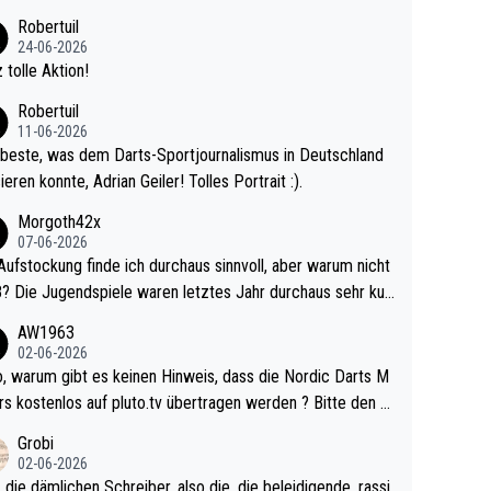
 Ave dagegen eigentlich schon zu schwach - gerad
Robertuil
st recht. Da gewinnst keinen Blumentopf - ist ja n
24-06-2026
kalspiel eines Kreisligisten vs einem Bu
 tolle Aktion!
ligisten.
Robertuil
11-06-2026
beste, was dem Darts-Sportjournalismus in Deutschland
ieren konnte, Adrian Geiler! Tolles Portrait :).
Morgoth42x
07-06-2026
Aufstockung finde ich durchaus sinnvoll, aber warum nicht
r durchaus sehr kur
lig und besser anzuschauen, als manch Erwachsenenspie
AW1963
02-06-2026
ert. Somit ändert die automatische Qualifikation des Weltm
e Nordic Darts M
mal nichts. Ich denke sie wollen damit für nächste
rs kostenlos auf pluto.tv übertragen werden ? Bitte den A
hr vorsorgen, denn da ist er alt genug für die PDC und wir
el aktualisieren, danke!
Grobi
hl wenig WDF Turniere spielen. Dies war bei Archie Self l
02-06-2026
es Jahr der Fall. Er musste als amtierender Weltmeister d
 die dämlichen Schreiber, also die, die beleidigende, rassi