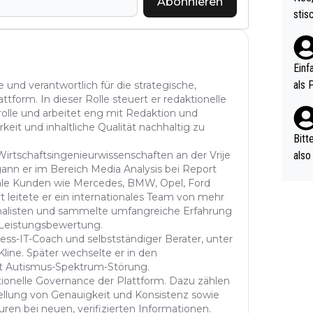
Abonnieren
urch
stis
(in 
ten 
als Z
nes 
ttle
Einf
vV p
als 
 und verantwortlich für die strategische,
n Ri
tform. In dieser Rolle steuert er redaktionelle
rolle und arbeitet eng mit Redaktion und
ehle
t und inhaltliche Qualität nachhaltig zu
Bitt
also
 Wirtschaftsingenieurwissenschaften an der Vrije
gann er im Bereich Media Analysis bei Report
ung,
onale Kunden wie Mercedes, BMW, Opel, Ford
werd
leitete er ein internationales Team von mehr
aube
rnalisten und sammelte umfangreiche Erfahrung
sych
d Leistungsbewertung.
d di
ness-IT-Coach und selbstständiger Berater, unter
line. Später wechselte er in den
e ma
it Autismus-Spektrum-Störung.
n…
tionelle Governance der Plattform. Dazu zählen
tellung von Genauigkeit und Konsistenz sowie
ren bei neuen, verifizierten Informationen.