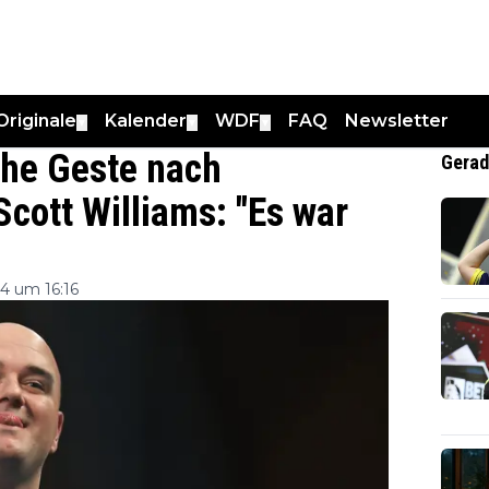
Originale
Kalender
WDF
FAQ
Newsletter
▼
▼
▼
che Geste nach
Gerad
cott Williams: "Es war
4 um 16:16