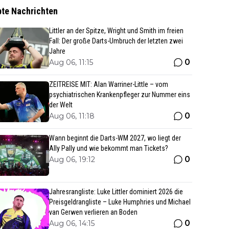
bte Nachrichten
Littler an der Spitze, Wright und Smith im freien
Fall: Der große Darts-Umbruch der letzten zwei
Jahre
0
Aug 06, 11:15
ZEITREISE MIT: Alan Warriner-Little – vom
psychiatrischen Krankenpfleger zur Nummer eins
der Welt
0
Aug 06, 11:18
Wann beginnt die Darts-WM 2027, wo liegt der
Ally Pally und wie bekommt man Tickets?
0
Aug 06, 19:12
Jahresrangliste: Luke Littler dominiert 2026 die
Preisgeldrangliste – Luke Humphries und Michael
van Gerwen verlieren an Boden
0
Aug 06, 14:15