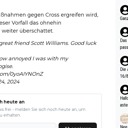
nter 60 im
e mal 40+ er
aßnahmen gegen Cross ergreifen wird,
och krasser wie ein Po
Ganz
ieser Vorfall das ohnehin
ndes
weiter überschattet.
Das 
great friend Scott Williams. Good luck
pass
how annoyed I was with my
ogise.
Die 
r.com/0yoAIYNOnZ
16/8? Die Jugendspiele waren letztes Jah
4, 2024
zwei
l. Allerdings ist Mitchell Lawrie als Nummer 1 der Welt eh quali
fizi
Hallo, warum gibt es keinen Hinweis, dass di
h heute an
eisters erst
aste
nis frei - melden Sie sich noch heute an, um
s Ja
rtik
u erhalten.
d wo
etzt
Nee,