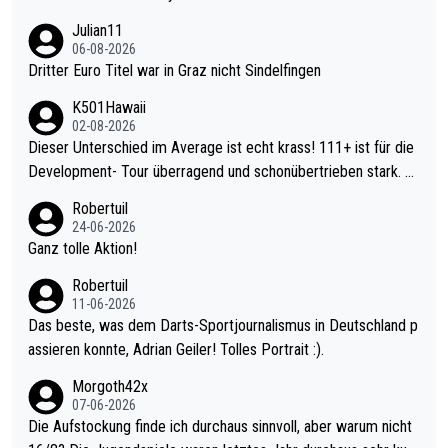
Julian11
06-08-2026
Dritter Euro Titel war in Graz nicht Sindelfingen
K501Hawaii
02-08-2026
Dieser Unterschied im Average ist echt krass! 111+ ist für die
Development- Tour überragend und schonübertrieben stark. U
nter 60 im Ave dagegen eigentlich schon zu schwach - gerade
Robertuil
mal 40+ erst recht. Da gewinnst keinen Blumentopf - ist ja noc
24-06-2026
h krasser wie ein Pokalspiel eines Kreisligisten vs einem Bund
Ganz tolle Aktion!
esligisten.
Robertuil
11-06-2026
Das beste, was dem Darts-Sportjournalismus in Deutschland p
assieren konnte, Adrian Geiler! Tolles Portrait :).
Morgoth42x
07-06-2026
Die Aufstockung finde ich durchaus sinnvoll, aber warum nicht