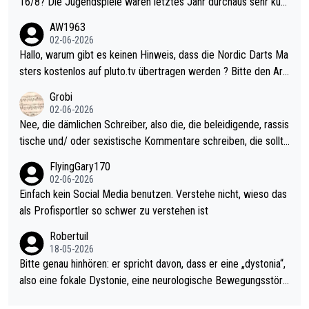
16/8? Die Jugendspiele waren letztes Jahr durchaus sehr kurz
weilig und besser anzuschauen, als manch Erwachsenenspiel.
AW1963
Allerdings ist Mitchell Lawrie als Nummer 1 der Welt eh qualifi
02-06-2026
ziert. Somit ändert die automatische Qualifikation des Weltmei
Hallo, warum gibt es keinen Hinweis, dass die Nordic Darts Ma
sters erstmal nichts. Ich denke sie wollen damit für nächstes J
sters kostenlos auf pluto.tv übertragen werden ? Bitte den Arti
ahr vorsorgen, denn da ist er alt genug für die PDC und wird w
kel aktualisieren, danke!
Grobi
ohl wenig WDF Turniere spielen. Dies war bei Archie Self letzt
02-06-2026
es Jahr der Fall. Er musste als amtierender Weltmeister durch
Nee, die dämlichen Schreiber, also die, die beleidigende, rassis
den Qualifier und ich glaube kaum, dass Mitchel sich das (in Ve
tische und/ oder sexistische Kommentare schreiben, die sollte
gas) antun würde, wenn er doch eigentlich die PDC-WM als Zi
n das einfach mal bleiben lassen. Sollten besser mal ihr eigene
FlyingGary170
el hat.
s Leben in den Griff kriegen. Nur eins wundert mich: Luke Little
02-06-2026
r war doch neulich erst derjenige, der über Social Media GvV p
Einfach kein Social Media benutzen. Verstehe nicht, wieso das
rovoziert hat. Und Littlers Mutter schießt öfters mal gegen Ric
als Profisportler so schwer zu verstehen ist
ardo Pietreczko auf Social Media. Hmmmm. Finde den Fehler!
Robertuil
18-05-2026
Bitte genau hinhören: er spricht davon, dass er eine „dystonia“,
also eine fokale Dystonie, eine neurologische Bewegungsstöru
ng, bei der unkontrolliert Bewegungen und Krämpfe erzeugt w