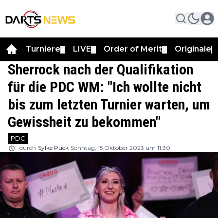
Turniere
LIVE
Order of Merit
Originale
▼
▼
▼
▼
Sherrock nach der Qualifikation
für die PDC WM: "Ich wollte nicht
bis zum letzten Turnier warten, um
Gewissheit zu bekommen"
PDC
durch
Sylke Puck
Sonntag, 15 Oktober 2023 um 11:30