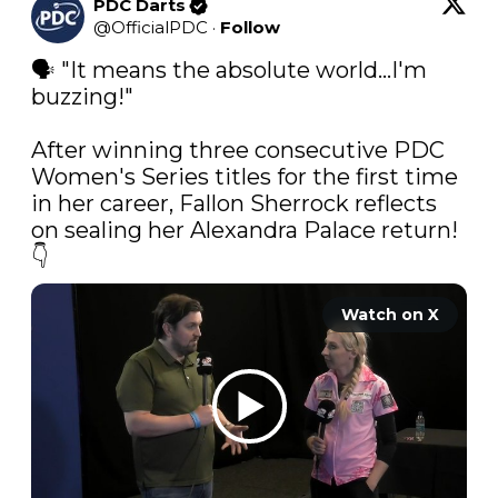
PDC Darts
@
OfficialPDC
·
Follow
🗣️ "It means the absolute world...I'm 
buzzing!"

After winning three consecutive PDC 
Women's Series titles for the first time 
in her career, Fallon Sherrock reflects 
on sealing her Alexandra Palace return! 
👇 
Watch on X