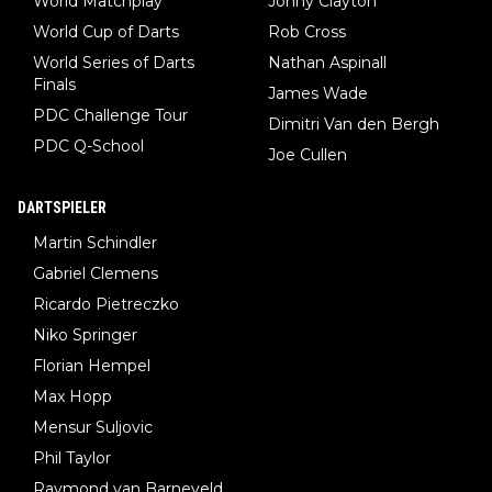
World Matchplay
Jonny Clayton
World Cup of Darts
Rob Cross
World Series of Darts
Nathan Aspinall
Finals
James Wade
PDC Challenge Tour
Dimitri Van den Bergh
PDC Q-School
Joe Cullen
DARTSPIELER
Martin Schindler
Gabriel Clemens
Ricardo Pietreczko
Niko Springer
Florian Hempel
Max Hopp
Mensur Suljovic
Phil Taylor
Raymond van Barneveld