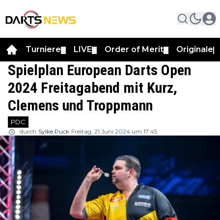
Turniere
LIVE
Order of Merit
Originale
▼
▼
▼
▼
Spielplan European Darts Open
2024 Freitagabend mit Kurz,
Clemens und Troppmann
PDC
durch
Sylke Puck
Freitag, 21 Juni 2024 um 17:45