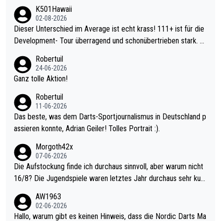
K501Hawaii
02-08-2026
Dieser Unterschied im Average ist echt krass! 111+ ist für die
Development- Tour überragend und schonübertrieben stark. U
nter 60 im Ave dagegen eigentlich schon zu schwach - gerade
Robertuil
mal 40+ erst recht. Da gewinnst keinen Blumentopf - ist ja noc
24-06-2026
h krasser wie ein Pokalspiel eines Kreisligisten vs einem Bund
Ganz tolle Aktion!
esligisten.
Robertuil
11-06-2026
Das beste, was dem Darts-Sportjournalismus in Deutschland p
assieren konnte, Adrian Geiler! Tolles Portrait :).
Morgoth42x
07-06-2026
Die Aufstockung finde ich durchaus sinnvoll, aber warum nicht
16/8? Die Jugendspiele waren letztes Jahr durchaus sehr kurz
weilig und besser anzuschauen, als manch Erwachsenenspiel.
AW1963
Allerdings ist Mitchell Lawrie als Nummer 1 der Welt eh qualifi
02-06-2026
ziert. Somit ändert die automatische Qualifikation des Weltmei
Hallo, warum gibt es keinen Hinweis, dass die Nordic Darts Ma