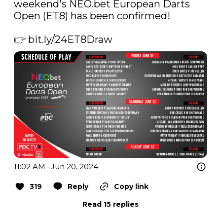
weekend's 
NEO.bet
 European Darts 
Open (ET8) has been confirmed! 

👉 
bit.ly/24ET8Draw
11:02 AM · Jun 20, 2024
319
Reply
Copy link
Read 15 replies