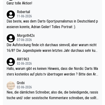
h krasser wie ein Pokalspiel eines Kreisligisten vs einem Bund
Ganz tolle Aktion!
esligisten.
Robertuil
11-06-2026
Das beste, was dem Darts-Sportjournalismus in Deutschland p
assieren konnte, Adrian Geiler! Tolles Portrait :).
Morgoth42x
07-06-2026
Die Aufstockung finde ich durchaus sinnvoll, aber warum nicht
16/8? Die Jugendspiele waren letztes Jahr durchaus sehr kurz
weilig und besser anzuschauen, als manch Erwachsenenspiel.
AW1963
Allerdings ist Mitchell Lawrie als Nummer 1 der Welt eh qualifi
02-06-2026
ziert. Somit ändert die automatische Qualifikation des Weltmei
Hallo, warum gibt es keinen Hinweis, dass die Nordic Darts Ma
sters erstmal nichts. Ich denke sie wollen damit für nächstes J
sters kostenlos auf pluto.tv übertragen werden ? Bitte den Arti
ahr vorsorgen, denn da ist er alt genug für die PDC und wird w
kel aktualisieren, danke!
Grobi
ohl wenig WDF Turniere spielen. Dies war bei Archie Self letzt
02-06-2026
es Jahr der Fall. Er musste als amtierender Weltmeister durch
Nee, die dämlichen Schreiber, also die, die beleidigende, rassis
den Qualifier und ich glaube kaum, dass Mitchel sich das (in Ve
tische und/ oder sexistische Kommentare schreiben, die sollte
gas) antun würde, wenn er doch eigentlich die PDC-WM als Zi
n das einfach mal bleiben lassen. Sollten besser mal ihr eigene