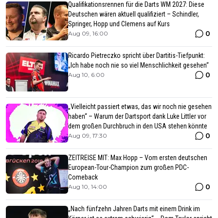
Qualifikationsrennen für die Darts WM 2027: Diese
Deutschen wären aktuell qualifiziert – Schindler,
Springer, Hopp und Clemens auf Kurs
0
Aug 09, 16:00
Ricardo Pietreczko spricht über Dartitis-Tiefpunkt:
„Ich habe noch nie so viel Menschlichkeit gesehen“
0
Aug 10, 6:00
„Vielleicht passiert etwas, das wir noch nie gesehen
haben“ – Warum der Dartsport dank Luke Littler vor
dem großen Durchbruch in den USA stehen könnte
0
Aug 09, 17:30
ZEITREISE MIT: Max Hopp – Vom ersten deutschen
European-Tour-Champion zum großen PDC-
Comeback
0
Aug 10, 14:00
„Nach fünfzehn Jahren Darts mit einem Drink im