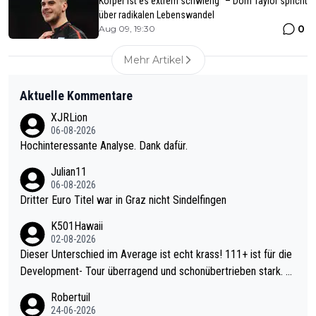
Körper ist es extrem schwierig“ – Dom Taylor spricht
über radikalen Lebenswandel
0
Aug 09, 19:30
Mehr Artikel
Aktuelle Kommentare
XJRLion
06-08-2026
Hochinteressante Analyse. Dank dafür.
Julian11
06-08-2026
Dritter Euro Titel war in Graz nicht Sindelfingen
K501Hawaii
02-08-2026
Dieser Unterschied im Average ist echt krass! 111+ ist für die
Development- Tour überragend und schonübertrieben stark. U
nter 60 im Ave dagegen eigentlich schon zu schwach - gerade
Robertuil
mal 40+ erst recht. Da gewinnst keinen Blumentopf - ist ja noc
24-06-2026