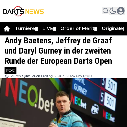
Turniere
LIVE
Order of Merit
Originale
▼
▼
▼
▼
Andy Baetens, Jeffrey de Graaf
und Daryl Gurney in der zweiten
Runde der European Darts Open
PDC
durch
Sylke Puck
Freitag, 21 Juni 2024 um 17:00