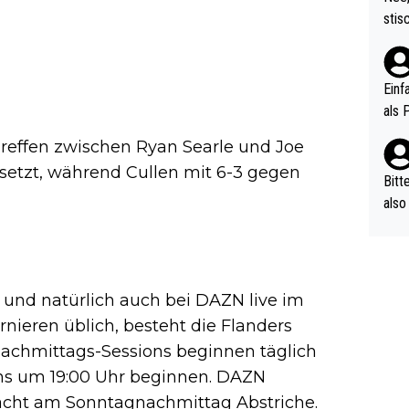
urch
stis
(in 
ten 
als Z
nes 
ttle
Einf
vV p
als 
n Ri
reffen zwischen Ryan Searle und Joe
ehle
esetzt, während Cullen mit 6-3 gegen
Bitt
also
ung,
werd
aube
sych
1 und natürlich auch bei DAZN live im
d di
nieren üblich, besteht die Flanders
e ma
Nachmittags-Sessions beginnen täglich
n…
ns um 19:00 Uhr beginnen. DAZN
macht am Sonntagnachmittag Abstriche.