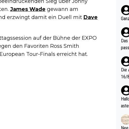
beeindruckenden Sieg über Jonny
nter 60 im
ten.
James Wade
gewann am
e mal 40+ er
d erzwingt damit ein Duell mit
Dave
och krasser wie ein Po
Ganz
ndes
ittagssession auf der Bühne der EXPO
Das 
egen den Favoriten Ross Smith
pass
 European Tour-Finals erreicht hat.
Die 
16/8? Die Jugendspiele waren letztes Jah
zwei
l. Allerdings ist Mitchell Lawrie als Nummer 1 der Welt eh quali
fizi
Hallo, warum gibt es keinen Hinweis, dass di
eisters erst
aste
s Ja
rtik
d wo
etzt
Nee,