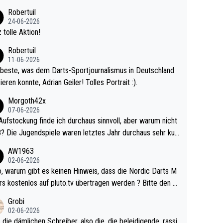
 Ave dagegen eigentlich schon zu schwach - gerad
Robertuil
st recht. Da gewinnst keinen Blumentopf - ist ja n
24-06-2026
kalspiel eines Kreisligisten vs einem Bu
 tolle Aktion!
ligisten.
Robertuil
11-06-2026
beste, was dem Darts-Sportjournalismus in Deutschland
ieren konnte, Adrian Geiler! Tolles Portrait :).
Morgoth42x
07-06-2026
Aufstockung finde ich durchaus sinnvoll, aber warum nicht
r durchaus sehr kur
lig und besser anzuschauen, als manch Erwachsenenspie
AW1963
02-06-2026
ert. Somit ändert die automatische Qualifikation des Weltm
e Nordic Darts M
mal nichts. Ich denke sie wollen damit für nächste
rs kostenlos auf pluto.tv übertragen werden ? Bitte den A
hr vorsorgen, denn da ist er alt genug für die PDC und wir
el aktualisieren, danke!
Grobi
hl wenig WDF Turniere spielen. Dies war bei Archie Self l
02-06-2026
es Jahr der Fall. Er musste als amtierender Weltmeister d
 die dämlichen Schreiber, also die, die beleidigende, rassi