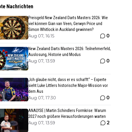
bte Nachrichten
Preisgeld New Zealand Darts Masters 2026: Wie
viel können Gian van Veen, Gerwyn Price und
Simon Whitlock in Auckland gewinnen?
0
Aug 07, 16:15
New Zealand Darts Masters 2026: Teilnehmerfeld,
Auslosung, Historie und Modus
0
Aug 07, 13:59
„Ich glaube nicht, dass er es schafft“ – Experte
sieht Luke Littlers historische Major-Mission vor
dem Aus
0
Aug 07, 17:30
ANALYSE | Martin Schindlers Formkrise: Warum
2027 noch größere Herausforderungen warten
2
Aug 07, 13:59