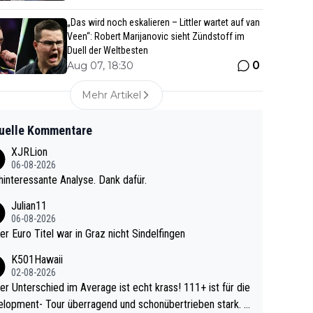
„Das wird noch eskalieren – Littler wartet auf van
Veen“: Robert Marijanovic sieht Zündstoff im
Duell der Weltbesten
0
Aug 07, 18:30
Mehr Artikel
uelle Kommentare
XJRLion
06-08-2026
interessante Analyse. Dank dafür.
Julian11
06-08-2026
ter Euro Titel war in Graz nicht Sindelfingen
K501Hawaii
02-08-2026
r Unterschied im Average ist echt krass! 111+ ist für die
lopment- Tour überragend und schonübertrieben stark. U