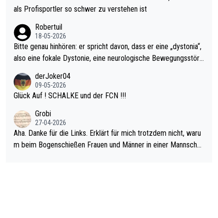
rovoziert hat. Und Littlers Mutter schießt öfters mal gegen Ric
als Profisportler so schwer zu verstehen ist
ardo Pietreczko auf Social Media. Hmmmm. Finde den Fehler!
Robertuil
18-05-2026
Bitte genau hinhören: er spricht davon, dass er eine „dystonia“,
also eine fokale Dystonie, eine neurologische Bewegungsstöru
ng, bei der unkontrolliert Bewegungen und Krämpfe erzeugt w
derJoker04
erden, im Arm hat. Und, dass Medikamente ihm helfen! Ich glau
09-05-2026
be immer noch, dass sehr viele der Dartits-Fälle fälschlich psy
Glück Auf ! SCHALKE und der FCN !!!
chologisiert werden und eigentlich fokale Dystonien sind. Und
Grobi
diese könnten teils wirksam behandelt werden! Dafür müsste
27-04-2026
man nur zum Neurologen und nicht zum Mentaltrainer gehen…
Aha. Danke für die Links. Erklärt für mich trotzdem nicht, waru
m beim Bogenschießen Frauen und Männer in einer Mannschaf
t spielen. Und beim Dressurreiten sind ebenfalls Frauen und Mä
nner in einer Mannschaft und das, obwohl hier auch eine Körpe
rlichkeit vorausgesetzt ist. Gilt sogar bei den olympischen Spie
len! Der Podcast "Tops Tops Tops" (Folgen 70 und 72) beschä
ftigt sich ausführlich, sachlich und absolut nachvollziehbar mit
dem Thema.