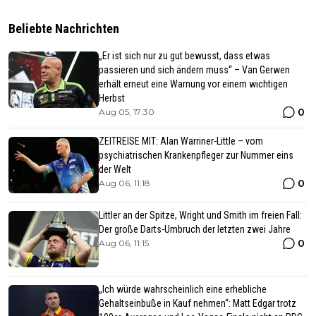
Beliebte Nachrichten
„Er ist sich nur zu gut bewusst, dass etwas
passieren und sich ändern muss“ – Van Gerwen
erhält erneut eine Warnung vor einem wichtigen
Herbst
0
Aug 05, 17:30
ZEITREISE MIT: Alan Warriner-Little – vom
psychiatrischen Krankenpfleger zur Nummer eins
der Welt
0
Aug 06, 11:18
Littler an der Spitze, Wright und Smith im freien Fall:
Der große Darts-Umbruch der letzten zwei Jahre
0
Aug 06, 11:15
„Ich würde wahrscheinlich eine erhebliche
Gehaltseinbuße in Kauf nehmen“: Matt Edgar trotz