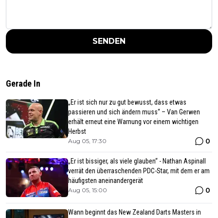
SENDEN
Gerade In
„Er ist sich nur zu gut bewusst, dass etwas
passieren und sich ändern muss“ – Van Gerwen
erhält erneut eine Warnung vor einem wichtigen
Herbst
0
Aug 05, 17:30
„Er ist bissiger, als viele glauben“ - Nathan Aspinall
verrät den überraschenden PDC-Star, mit dem er am
häufigsten aneinandergerät
0
Aug 05, 15:00
Wann beginnt das New Zealand Darts Masters in