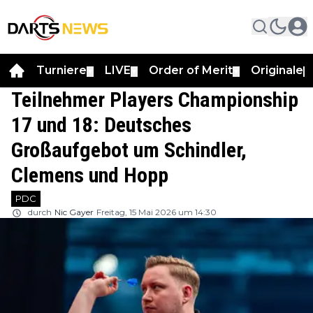
Turniere
LIVE
Order of Merit
Originale
▼
▼
▼
▼
Teilnehmer Players Championship
17 und 18: Deutsches
Großaufgebot um Schindler,
Clemens und Hopp
PDC
durch
Nic Gayer
Freitag, 15 Mai 2026 um 14:30