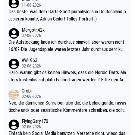
11-06-2026
Das beste, was dem Darts-Sportjournalismus in Deutschland p
assieren konnte, Adrian Geiler! Tolles Portrait :).
Morgoth42x
07-06-2026
Die Aufstockung finde ich durchaus sinnvoll, aber warum nicht
16/8? Die Jugendspiele waren letztes Jahr durchaus sehr kurz
weilig und besser anzuschauen, als manch Erwachsenenspiel.
AW1963
Allerdings ist Mitchell Lawrie als Nummer 1 der Welt eh qualifi
02-06-2026
ziert. Somit ändert die automatische Qualifikation des Weltmei
Hallo, warum gibt es keinen Hinweis, dass die Nordic Darts Ma
sters erstmal nichts. Ich denke sie wollen damit für nächstes J
sters kostenlos auf pluto.tv übertragen werden ? Bitte den Arti
ahr vorsorgen, denn da ist er alt genug für die PDC und wird w
kel aktualisieren, danke!
Grobi
ohl wenig WDF Turniere spielen. Dies war bei Archie Self letzt
02-06-2026
es Jahr der Fall. Er musste als amtierender Weltmeister durch
Nee, die dämlichen Schreiber, also die, die beleidigende, rassis
den Qualifier und ich glaube kaum, dass Mitchel sich das (in Ve
tische und/ oder sexistische Kommentare schreiben, die sollte
gas) antun würde, wenn er doch eigentlich die PDC-WM als Zi
n das einfach mal bleiben lassen. Sollten besser mal ihr eigene
FlyingGary170
el hat.
s Leben in den Griff kriegen. Nur eins wundert mich: Luke Little
02-06-2026
r war doch neulich erst derjenige, der über Social Media GvV p
Einfach kein Social Media benutzen. Verstehe nicht, wieso das