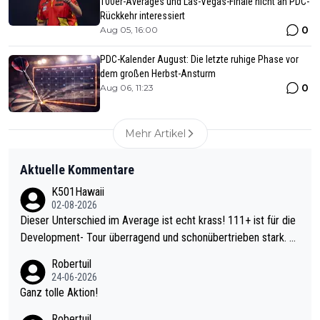
100er-Averages und Las-Vegas-Finale nicht an PDC-
Rückkehr interessiert
0
Aug 05, 16:00
PDC-Kalender August: Die letzte ruhige Phase vor
dem großen Herbst-Ansturm
0
Aug 06, 11:23
Mehr Artikel
Aktuelle Kommentare
K501Hawaii
02-08-2026
Dieser Unterschied im Average ist echt krass! 111+ ist für die
Development- Tour überragend und schonübertrieben stark. U
nter 60 im Ave dagegen eigentlich schon zu schwach - gerade
Robertuil
mal 40+ erst recht. Da gewinnst keinen Blumentopf - ist ja noc
24-06-2026
h krasser wie ein Pokalspiel eines Kreisligisten vs einem Bund
Ganz tolle Aktion!
esligisten.
Robertuil