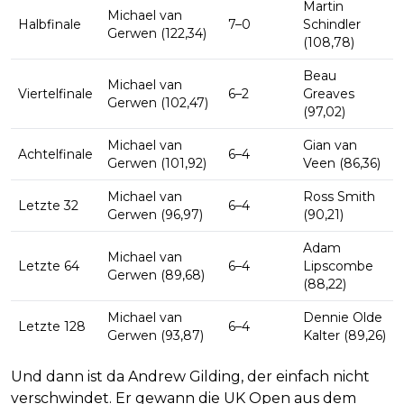
Martin
Michael van
Halbfinale
7–0
Schindler
Gerwen (122,34)
(108,78)
Beau
Michael van
Viertelfinale
6–2
Greaves
Gerwen (102,47)
(97,02)
Michael van
Gian van
Achtelfinale
6–4
Gerwen (101,92)
Veen (86,36)
Michael van
Ross Smith
Letzte 32
6–4
Gerwen (96,97)
(90,21)
Adam
Michael van
Letzte 64
6–4
Lipscombe
Gerwen (89,68)
(88,22)
Michael van
Dennie Olde
Letzte 128
6–4
Gerwen (93,87)
Kalter (89,26)
Und dann ist da Andrew Gilding, der einfach nicht
verschwindet. Er gewann die UK Open aus dem