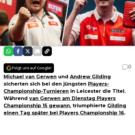
0
Folgt uns auf Google!
Michael van Gerwen
und
Andrew Gilding
sicherten sich bei den jüngsten
Players-
Championship-Turnieren
in Leicester die Titel.
Während
van Gerwen am Dienstag Players
Championship 15 gewann
, triumphierte
Gilding
einen Tag später bei Players Championship 16
.