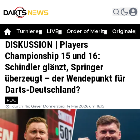
Turniere
LIVE
Order of Merit
Originale
▼
▼
▼
▼
DISKUSSION | Players
Championship 15 und 16:
Schindler glänzt, Springer
überzeugt – der Wendepunkt für
Darts-Deutschland?
PDC
durch
Nic Gayer
Donnerstag, 14 Mai 2026 um 16:15