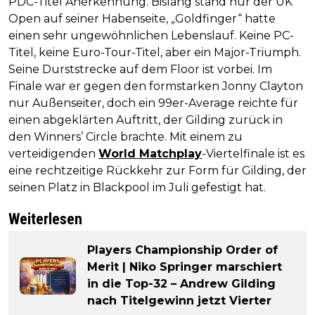
PDC-Titel Anerkennung. Bislang stand nur der UK
Open auf seiner Habenseite, „Goldfinger“ hatte
einen sehr ungewöhnlichen Lebenslauf. Keine PC-
Titel, keine Euro-Tour-Titel, aber ein Major-Triumph.
Seine Durststrecke auf dem Floor ist vorbei. Im
Finale war er gegen den formstarken Jonny Clayton
nur Außenseiter, doch ein 99er-Average reichte für
einen abgeklärten Auftritt, der Gilding zurück in
den Winners’ Circle brachte. Mit einem zu
verteidigenden
World Matchplay
-Viertelfinale ist es
eine rechtzeitige Rückkehr zur Form für Gilding, der
seinen Platz in Blackpool im Juli gefestigt hat.
Weiterlesen
Players Championship Order of
Merit | Niko Springer marschiert
in die Top-32 – Andrew Gilding
nach Titelgewinn jetzt Vierter