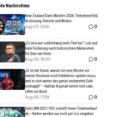
bte Nachrichten
New Zealand Darts Masters 2026: Teilnehmerfeld,
Auslosung, Historie und Modus
0
Aug 07, 13:59
„Es müssen schlichtweg mehr Titel her“: Lob und
klare Forderung nach historischem Meilenstein
für Gian van Veen
0
Aug 06, 18:00
„Er ist der Grund, warum ich eine Woche vor
meiner Hochzeit noch Exhibitions spielen muss,
weil er sich weiter das ganze verdammte Geld
schnappt!" – Nathan Aspinall nimmt sich Luke
Littler zur Brust
0
Aug 06, 17:59
Darts WM 2027: PDC schafft freien Ticketverkauf
ab – Karten werden nur noch per Los vergeben