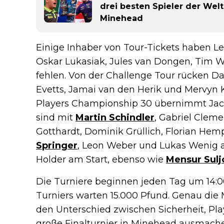
drei besten Spieler der We
Minehead
Einige Inhaber von Tour-Tickets haben Lei
Oskar Lukasiak, Jules van Dongen, Tim W
fehlen. Von der Challenge Tour rücken Da
Evetts, Jamai van den Herik und Mervyn Ki
Players Championship 30 übernimmt Jack 
sind mit
Martin Schindler
, Gabriel Cleme
Gotthardt, Dominik Grüllich, Florian Hem
Springer
, Leon Weber und Lukas Wenig a
Holder am Start, ebenso wie
Mensur Sulj
Die Turniere beginnen jeden Tag um 14:00
Turniers warten 15.000 Pfund. Genau die 
den Unterschied zwischen Sicherheit, Play
große Finalturnier in Minehead ausmach