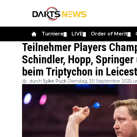
Turniere
LIVE
Order of Merit
▼
▼
▼
Teilnehmer Players Champ
Schindler, Hopp, Springer
beim Triptychon in Leices
durch
Sylke Puck
Dienstag, 30 September 2025 u