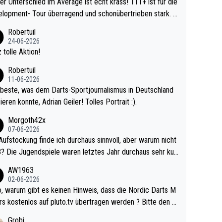
r Unterschied im Average ist echt krass! 111+ ist für die
lopment- Tour überragend und schonübertrieben stark. U
 Ave dagegen eigentlich schon zu schwach - gerad
Robertuil
st recht. Da gewinnst keinen Blumentopf - ist ja n
24-06-2026
kalspiel eines Kreisligisten vs einem Bu
 tolle Aktion!
ligisten.
Robertuil
11-06-2026
beste, was dem Darts-Sportjournalismus in Deutschland
ieren konnte, Adrian Geiler! Tolles Portrait :).
Morgoth42x
07-06-2026
Aufstockung finde ich durchaus sinnvoll, aber warum nicht
r durchaus sehr kur
lig und besser anzuschauen, als manch Erwachsenenspie
AW1963
02-06-2026
ert. Somit ändert die automatische Qualifikation des Weltm
e Nordic Darts M
mal nichts. Ich denke sie wollen damit für nächste
rs kostenlos auf pluto.tv übertragen werden ? Bitte den A
hr vorsorgen, denn da ist er alt genug für die PDC und wir
el aktualisieren, danke!
Grobi