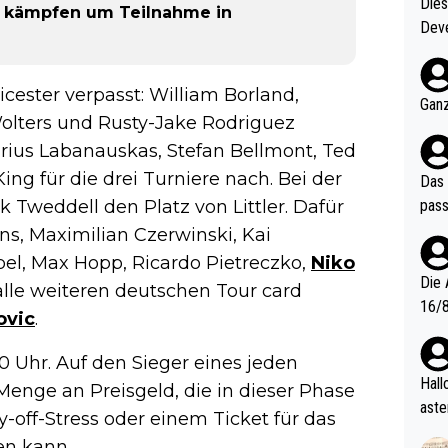
Diese
lt kämpfen um Teilnahme in
Deve
nter 60 im
e mal 40+ er
cester verpasst: William Borland,
och krasser wie ein Po
Ganz
olters und Rusty-Jake Rodriguez
ndes
rius Labanauskas, Stefan Bellmont, Ted
ng für die drei Turniere nach. Bei der
Das 
pass
Tweddell den Platz von Littler. Dafür
ns, Maximilian Czerwinski, Kai
pel, Max Hopp, Ricardo Pietreczko,
Niko
Die 
lle weiteren deutschen Tour card
16/8? Die Jugendspiele waren letztes Jah
ovic
.
zwei
l. Allerdings ist Mitchell Lawrie als Nummer 1 der Welt eh quali
 Uhr. Auf den Sieger eines jeden
fizi
Hallo, warum gibt es keinen Hinweis, dass di
Menge an Preisgeld, die in dieser Phase
eisters erst
aste
-off-Stress oder einem Ticket für das
s Ja
rtik
en kann.