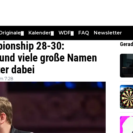
Originale
Kalender
WDF
FAQ
Newsletter
▼
▼
▼
ionship 28-30:
Gerad
 und viele große Namen
ter dabei
m 7:28