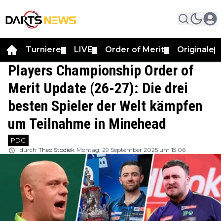
Turniere
LIVE
Order of Merit
Originale
▼
▼
▼
▼
Players Championship Order of
Merit Update (26-27): Die drei
besten Spieler der Welt kämpfen
um Teilnahme in Minehead
PDC
durch
Theo Stodiek
Montag, 29 September 2025 um 15:06