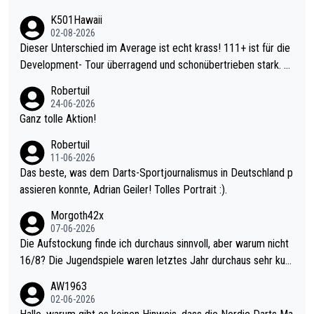
K501Hawaii
02-08-2026
Dieser Unterschied im Average ist echt krass! 111+ ist für die
Development- Tour überragend und schonübertrieben stark. U
nter 60 im Ave dagegen eigentlich schon zu schwach - gerade
Robertuil
mal 40+ erst recht. Da gewinnst keinen Blumentopf - ist ja noc
24-06-2026
h krasser wie ein Pokalspiel eines Kreisligisten vs einem Bund
Ganz tolle Aktion!
esligisten.
Robertuil
11-06-2026
Das beste, was dem Darts-Sportjournalismus in Deutschland p
assieren konnte, Adrian Geiler! Tolles Portrait :).
Morgoth42x
07-06-2026
Die Aufstockung finde ich durchaus sinnvoll, aber warum nicht
16/8? Die Jugendspiele waren letztes Jahr durchaus sehr kurz
weilig und besser anzuschauen, als manch Erwachsenenspiel.
AW1963
Allerdings ist Mitchell Lawrie als Nummer 1 der Welt eh qualifi
02-06-2026
ziert. Somit ändert die automatische Qualifikation des Weltmei