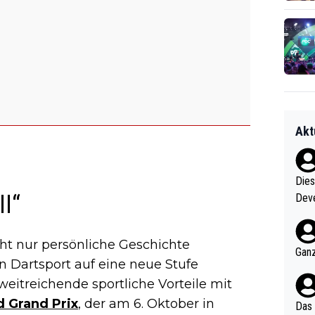
Akt
Diese
ll“
Deve
nter 60 im
e mal 40+ er
ht nur persönliche Geschichte
och krasser wie ein Po
Ganz
 Dartsport auf eine neue Stufe
ndes
 weitreichende sportliche Vorteile mit
 Grand Prix
, der am 6. Oktober in
Das 