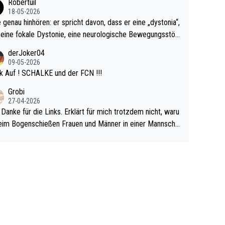
Robertuil
r!
18-05-2026
e genau hinhören: er spricht davon, dass er eine „dystonia“,
 eine fokale Dystonie, eine neurologische Bewegungsstör
 bei der unkontrolliert Bewegungen und Krämpfe erzeugt
derJoker04
en, im Arm hat. Und, dass Medikamente ihm helfen! Ich gl
09-05-2026
 immer noch, dass sehr viele der Dartits-Fälle fälschlich p
k Auf ! SCHALKE und der FCN !!!
ologisiert werden und eigentlich fokale Dystonien sind. Un
Grobi
ese könnten teils wirksam behandelt werden! Dafür müsst
27-04-2026
n nur zum Neurologen und nicht zum Mentaltrainer gehe
 Danke für die Links. Erklärt für mich trotzdem nicht, waru
im Bogenschießen Frauen und Männer in einer Mannscha
pielen. Und beim Dressurreiten sind ebenfalls Frauen und
er in einer Mannschaft und das, obwohl hier auch eine Kö
lichkeit vorausgesetzt ist. Gilt sogar bei den olympischen
n! Der Podcast "Tops Tops Tops" (Folgen 70 und 72) b
äftigt sich ausführlich, sachlich und absolut nachvollziehb
it dem Thema.