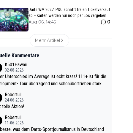
Darts WM 2027: PDC schafft freien Ticketverkauf
ab – Karten werden nur noch per Los vergeben
0
Aug 06, 14:45
Mehr Artikel
uelle Kommentare
K501Hawaii
02-08-2026
r Unterschied im Average ist echt krass! 111+ ist für die
lopment- Tour überragend und schonübertrieben stark. U
 Ave dagegen eigentlich schon zu schwach - gerad
Robertuil
st recht. Da gewinnst keinen Blumentopf - ist ja n
24-06-2026
kalspiel eines Kreisligisten vs einem Bu
 tolle Aktion!
ligisten.
Robertuil
11-06-2026
beste, was dem Darts-Sportjournalismus in Deutschland