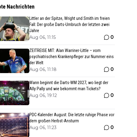
bte Nachrichten
Littler an der Spitze, Wright und Smith im freien
Fall: Der große Darts-Umbruch der letzten zwei
Jahre
0
Aug 06, 11:15
ZEITREISE MIT: Alan Warriner-Little – vom
psychiatrischen Krankenpfleger zur Nummer eins
der Welt
0
Aug 06, 11:18
Wann beginnt die Darts-WM 2027, wo liegt der
Ally Pally und wie bekommt man Tickets?
0
Aug 06, 19:12
PDC-Kalender August: Die letzte ruhige Phase vor
dem großen Herbst-Ansturm
0
Aug 06, 11:23