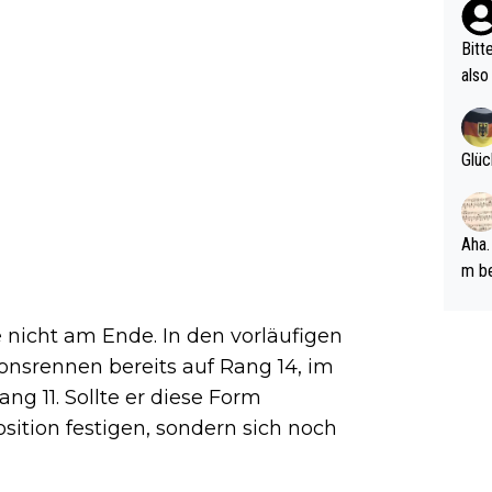
ehle
Bitt
also
ung,
werd
aube
Glüc
sych
d di
e ma
Aha.
n…
m be
ft s
Männ
 nicht am Ende. In den vorläufigen
rper
onsrennen bereits auf Rang 14, im
Spiele
g 11. Sollte er diese Form
esch
osition festigen, sondern sich noch
ar m