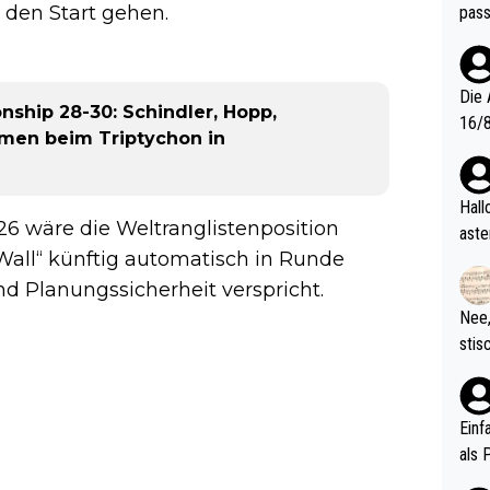
n den Start gehen.
pass
Die 
ship 28-30: Schindler, Hopp,
16/8? Die Jugendspiele waren letztes Jah
amen beim Triptychon in
zwei
l. Allerdings ist Mitchell Lawrie als Nummer 1 der Welt eh quali
fizi
Hallo, warum gibt es keinen Hinweis, dass di
6 wäre die Weltranglistenposition
eisters erst
aste
s Ja
 Wall“ künftig automatisch in Runde
rtik
d wo
nd Planungssicherheit verspricht.
etzt
Nee,
urch
stis
(in 
ten 
als Z
nes 
ttle
Einf
vV p
als 
n Ri