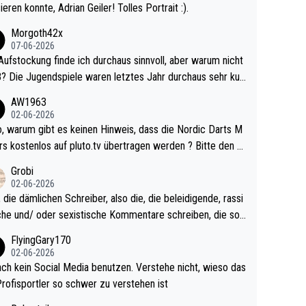
ieren konnte, Adrian Geiler! Tolles Portrait :).
Morgoth42x
07-06-2026
Aufstockung finde ich durchaus sinnvoll, aber warum nicht
r durchaus sehr kur
lig und besser anzuschauen, als manch Erwachsenenspie
AW1963
02-06-2026
ert. Somit ändert die automatische Qualifikation des Weltm
e Nordic Darts M
mal nichts. Ich denke sie wollen damit für nächste
rs kostenlos auf pluto.tv übertragen werden ? Bitte den A
hr vorsorgen, denn da ist er alt genug für die PDC und wir
el aktualisieren, danke!
Grobi
hl wenig WDF Turniere spielen. Dies war bei Archie Self l
02-06-2026
es Jahr der Fall. Er musste als amtierender Weltmeister d
 die dämlichen Schreiber, also die, die beleidigende, rassi
 den Qualifier und ich glaube kaum, dass Mitchel sich das
che und/ oder sexistische Kommentare schreiben, die soll
Vegas) antun würde, wenn er doch eigentlich die PDC-WM
das einfach mal bleiben lassen. Sollten besser mal ihr eige
FlyingGary170
iel hat.
Leben in den Griff kriegen. Nur eins wundert mich: Luke Li
02-06-2026
r war doch neulich erst derjenige, der über Social Media G
ach kein Social Media benutzen. Verstehe nicht, wieso das
rovoziert hat. Und Littlers Mutter schießt öfters mal gege
Profisportler so schwer zu verstehen ist
cardo Pietreczko auf Social Media. Hmmmm. Finde den F