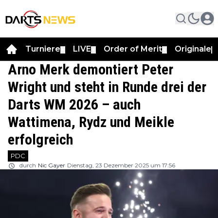
Turniere
LIVE
Order of Merit
Originale
▼
▼
▼
▼
Arno Merk demontiert Peter
Wright und steht in Runde drei der
Darts WM 2026 – auch
Wattimena, Rydz und Meikle
erfolgreich
PDC
durch
Nic Gayer
Dienstag, 23 Dezember 2025 um 17:56