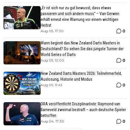
„Er ist sich nur zu gut bewusst, dass etwas
passieren und sich ändern muss“ – Van Gerwen
erhält erneut eine Warnung vor einem wichtigen
Herbst
0
Aug 05, 17:30
Wann beginnt das New Zealand Darts Masters in
Deutschland? So sehen Sie das jüngste Turnier der
World Series of Darts
0
Aug 05, 12:00
New Zealand Darts Masters 2026: Teilnehmerfeld,
Auslosung, Historie und Modus
0
Aug 05, 11:43
DRA veröffentlicht Disziplinarliste: Raymond van
Barneveld zweimal bestraft – auch deutsche Spieler
betroffen
0
Aug 04, 17:30