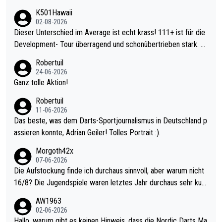
K501Hawaii
02-08-2026
Dieser Unterschied im Average ist echt krass! 111+ ist für die
Development- Tour überragend und schonübertrieben stark. U
nter 60 im Ave dagegen eigentlich schon zu schwach - gerade
Robertuil
mal 40+ erst recht. Da gewinnst keinen Blumentopf - ist ja noc
24-06-2026
h krasser wie ein Pokalspiel eines Kreisligisten vs einem Bund
Ganz tolle Aktion!
esligisten.
Robertuil
11-06-2026
Das beste, was dem Darts-Sportjournalismus in Deutschland p
assieren konnte, Adrian Geiler! Tolles Portrait :).
Morgoth42x
07-06-2026
Die Aufstockung finde ich durchaus sinnvoll, aber warum nicht
16/8? Die Jugendspiele waren letztes Jahr durchaus sehr kurz
weilig und besser anzuschauen, als manch Erwachsenenspiel.
AW1963
Allerdings ist Mitchell Lawrie als Nummer 1 der Welt eh qualifi
02-06-2026
ziert. Somit ändert die automatische Qualifikation des Weltmei
Hallo, warum gibt es keinen Hinweis, dass die Nordic Darts Ma