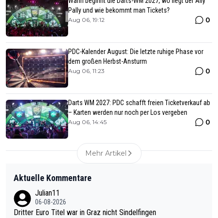
Wann beginnt die Darts-WM 2027, wo liegt der Ally
Pally und wie bekommt man Tickets?
0
Aug 06, 19:12
PDC-Kalender August: Die letzte ruhige Phase vor
dem großen Herbst-Ansturm
0
Aug 06, 11:23
Darts WM 2027: PDC schafft freien Ticketverkauf ab
– Karten werden nur noch per Los vergeben
0
Aug 06, 14:45
Mehr Artikel
Aktuelle Kommentare
Julian11
06-08-2026
Dritter Euro Titel war in Graz nicht Sindelfingen