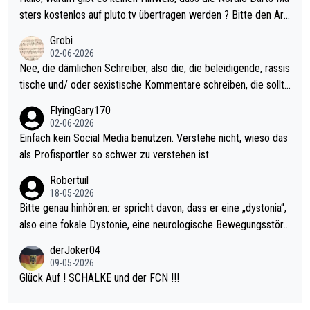
sters erstmal nichts. Ich denke sie wollen damit für nächstes J
sters kostenlos auf pluto.tv übertragen werden ? Bitte den Arti
ahr vorsorgen, denn da ist er alt genug für die PDC und wird w
kel aktualisieren, danke!
Grobi
ohl wenig WDF Turniere spielen. Dies war bei Archie Self letzt
02-06-2026
es Jahr der Fall. Er musste als amtierender Weltmeister durch
Nee, die dämlichen Schreiber, also die, die beleidigende, rassis
den Qualifier und ich glaube kaum, dass Mitchel sich das (in Ve
tische und/ oder sexistische Kommentare schreiben, die sollte
gas) antun würde, wenn er doch eigentlich die PDC-WM als Zi
n das einfach mal bleiben lassen. Sollten besser mal ihr eigene
FlyingGary170
el hat.
s Leben in den Griff kriegen. Nur eins wundert mich: Luke Little
02-06-2026
r war doch neulich erst derjenige, der über Social Media GvV p
Einfach kein Social Media benutzen. Verstehe nicht, wieso das
rovoziert hat. Und Littlers Mutter schießt öfters mal gegen Ric
als Profisportler so schwer zu verstehen ist
ardo Pietreczko auf Social Media. Hmmmm. Finde den Fehler!
Robertuil
18-05-2026
Bitte genau hinhören: er spricht davon, dass er eine „dystonia“,
also eine fokale Dystonie, eine neurologische Bewegungsstöru
ng, bei der unkontrolliert Bewegungen und Krämpfe erzeugt w
derJoker04
erden, im Arm hat. Und, dass Medikamente ihm helfen! Ich glau
09-05-2026
be immer noch, dass sehr viele der Dartits-Fälle fälschlich psy
Glück Auf ! SCHALKE und der FCN !!!
chologisiert werden und eigentlich fokale Dystonien sind. Und
diese könnten teils wirksam behandelt werden! Dafür müsste