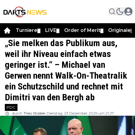
Turniere
LIVE
Order of Merit
Originale
▼
▼
▼
▼
„Sie melken das Publikum aus,
weil ihr Niveau einfach etwas
geringer ist.“ – Michael van
Gerwen nennt Walk-On-Theatralik
ein Schutzschild und rechnet mit
Dimitri van den Bergh ab
PDC
durch
Theo Stodiek
Dienstag, 23 Dezember 2025 um 21:27