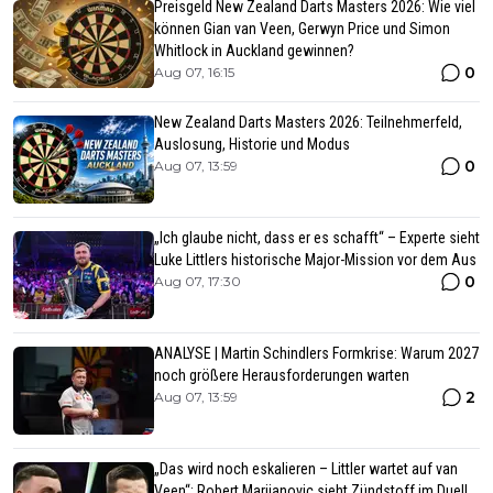
Preisgeld New Zealand Darts Masters 2026: Wie viel
können Gian van Veen, Gerwyn Price und Simon
Whitlock in Auckland gewinnen?
0
Aug 07, 16:15
New Zealand Darts Masters 2026: Teilnehmerfeld,
Auslosung, Historie und Modus
0
Aug 07, 13:59
„Ich glaube nicht, dass er es schafft“ – Experte sieht
Luke Littlers historische Major-Mission vor dem Aus
0
Aug 07, 17:30
ANALYSE | Martin Schindlers Formkrise: Warum 2027
noch größere Herausforderungen warten
2
Aug 07, 13:59
„Das wird noch eskalieren – Littler wartet auf van
Veen“: Robert Marijanovic sieht Zündstoff im Duell