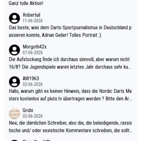
h krasser wie ein Pokalspiel eines Kreisligisten vs einem Bund
Ganz tolle Aktion!
esligisten.
Robertuil
11-06-2026
Das beste, was dem Darts-Sportjournalismus in Deutschland p
assieren konnte, Adrian Geiler! Tolles Portrait :).
Morgoth42x
07-06-2026
Die Aufstockung finde ich durchaus sinnvoll, aber warum nicht
16/8? Die Jugendspiele waren letztes Jahr durchaus sehr kurz
weilig und besser anzuschauen, als manch Erwachsenenspiel.
AW1963
Allerdings ist Mitchell Lawrie als Nummer 1 der Welt eh qualifi
02-06-2026
ziert. Somit ändert die automatische Qualifikation des Weltmei
Hallo, warum gibt es keinen Hinweis, dass die Nordic Darts Ma
sters erstmal nichts. Ich denke sie wollen damit für nächstes J
sters kostenlos auf pluto.tv übertragen werden ? Bitte den Arti
ahr vorsorgen, denn da ist er alt genug für die PDC und wird w
kel aktualisieren, danke!
Grobi
ohl wenig WDF Turniere spielen. Dies war bei Archie Self letzt
02-06-2026
es Jahr der Fall. Er musste als amtierender Weltmeister durch
Nee, die dämlichen Schreiber, also die, die beleidigende, rassis
den Qualifier und ich glaube kaum, dass Mitchel sich das (in Ve
tische und/ oder sexistische Kommentare schreiben, die sollte
gas) antun würde, wenn er doch eigentlich die PDC-WM als Zi
n das einfach mal bleiben lassen. Sollten besser mal ihr eigene