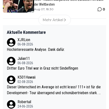
der Weltbesten
0
Aug 07, 18:30
Mehr Artikel
Aktuelle Kommentare
XJRLion
06-08-2026
Hochinteressante Analyse. Dank dafür.
Julian11
06-08-2026
Dritter Euro Titel war in Graz nicht Sindelfingen
K501Hawaii
02-08-2026
Dieser Unterschied im Average ist echt krass! 111+ ist für die
Development- Tour überragend und schonübertrieben stark. U
nter 60 im Ave dagegen eigentlich schon zu schwach - gerade
Robertuil
mal 40+ erst recht. Da gewinnst keinen Blumentopf - ist ja noc
24-06-2026