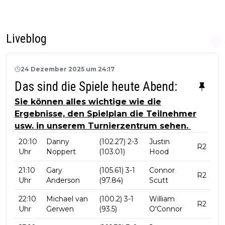
Liveblog
24 Dezember 2025 um 24:17
Das sind die Spiele heute Abend:
Sie können alles wichtige wie die
Ergebnisse, den Spielplan die Teilnehmer
usw. in unserem Turnierzentrum sehen.
20:10
Danny
(102.27) 2-3
Justin
R2
Uhr
Noppert
(103.01)
Hood
21:10
Gary
(105.61) 3-1
Connor
R2
Uhr
Anderson
(97.84)
Scutt
22:10
Michael van
(100.2) 3-1
William
R2
Uhr
Gerwen
(93.5)
O'Connor