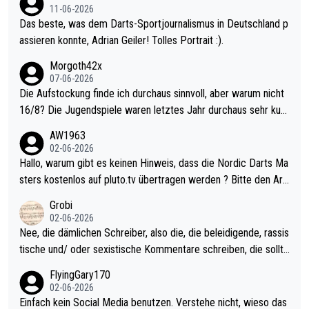
11-06-2026
Das beste, was dem Darts-Sportjournalismus in Deutschland p
assieren konnte, Adrian Geiler! Tolles Portrait :).
Morgoth42x
07-06-2026
Die Aufstockung finde ich durchaus sinnvoll, aber warum nicht
16/8? Die Jugendspiele waren letztes Jahr durchaus sehr kurz
weilig und besser anzuschauen, als manch Erwachsenenspiel.
AW1963
Allerdings ist Mitchell Lawrie als Nummer 1 der Welt eh qualifi
02-06-2026
ziert. Somit ändert die automatische Qualifikation des Weltmei
Hallo, warum gibt es keinen Hinweis, dass die Nordic Darts Ma
sters erstmal nichts. Ich denke sie wollen damit für nächstes J
sters kostenlos auf pluto.tv übertragen werden ? Bitte den Arti
ahr vorsorgen, denn da ist er alt genug für die PDC und wird w
kel aktualisieren, danke!
Grobi
ohl wenig WDF Turniere spielen. Dies war bei Archie Self letzt
02-06-2026
es Jahr der Fall. Er musste als amtierender Weltmeister durch
Nee, die dämlichen Schreiber, also die, die beleidigende, rassis
den Qualifier und ich glaube kaum, dass Mitchel sich das (in Ve
tische und/ oder sexistische Kommentare schreiben, die sollte
gas) antun würde, wenn er doch eigentlich die PDC-WM als Zi
n das einfach mal bleiben lassen. Sollten besser mal ihr eigene
FlyingGary170
el hat.
s Leben in den Griff kriegen. Nur eins wundert mich: Luke Little
02-06-2026
r war doch neulich erst derjenige, der über Social Media GvV p
Einfach kein Social Media benutzen. Verstehe nicht, wieso das