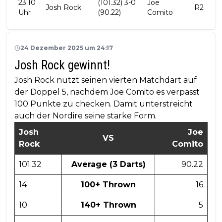
23:10
(101.32) 3-0
Joe
Josh Rock
R2
Uhr
(90.22)
Comito
24 Dezember 2025 um 24:17
Josh Rock gewinnt!
Josh Rock nutzt seinen vierten Matchdart auf
der Doppel 5, nachdem Joe Comito es verpasst
100 Punkte zu checken. Damit unterstreicht
auch der Nordire seine starke Form.
Josh
Joe
VS
Rock
Comito
101.32
Average (3 Darts)
90.22
14
100+ Thrown
16
10
140+ Thrown
5