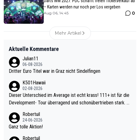
Darts WM 2027: PDC schafft freien Ticketverkauf ab
– Karten werden nur noch per Los vergeben
0
Aug 06, 14:45
Mehr Artikel
Aktuelle Kommentare
Julian11
06-08-2026
Dritter Euro Titel war in Graz nicht Sindelfingen
K501Hawaii
02-08-2026
Dieser Unterschied im Average ist echt krass! 111+ ist für die
Development- Tour überragend und schonübertrieben stark. U
nter 60 im Ave dagegen eigentlich schon zu schwach - gerade
Robertuil
mal 40+ erst recht. Da gewinnst keinen Blumentopf - ist ja noc
24-06-2026
h krasser wie ein Pokalspiel eines Kreisligisten vs einem Bund
Ganz tolle Aktion!
esligisten.
Robertuil