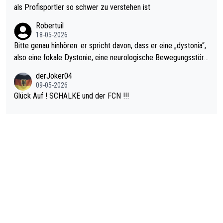
rovoziert hat. Und Littlers Mutter schießt öfters mal gegen Ric
als Profisportler so schwer zu verstehen ist
ardo Pietreczko auf Social Media. Hmmmm. Finde den Fehler!
Robertuil
18-05-2026
Bitte genau hinhören: er spricht davon, dass er eine „dystonia“,
also eine fokale Dystonie, eine neurologische Bewegungsstöru
ng, bei der unkontrolliert Bewegungen und Krämpfe erzeugt w
derJoker04
erden, im Arm hat. Und, dass Medikamente ihm helfen! Ich glau
09-05-2026
be immer noch, dass sehr viele der Dartits-Fälle fälschlich psy
Glück Auf ! SCHALKE und der FCN !!!
chologisiert werden und eigentlich fokale Dystonien sind. Und
diese könnten teils wirksam behandelt werden! Dafür müsste
man nur zum Neurologen und nicht zum Mentaltrainer gehen…