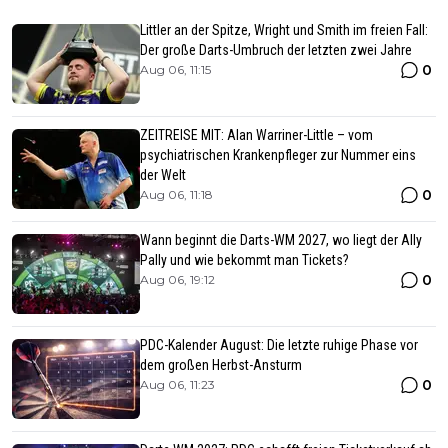
Littler an der Spitze, Wright und Smith im freien Fall:
Der große Darts-Umbruch der letzten zwei Jahre
0
Aug 06, 11:15
ZEITREISE MIT: Alan Warriner-Little – vom
psychiatrischen Krankenpfleger zur Nummer eins
der Welt
0
Aug 06, 11:18
Wann beginnt die Darts-WM 2027, wo liegt der Ally
Pally und wie bekommt man Tickets?
0
Aug 06, 19:12
PDC-Kalender August: Die letzte ruhige Phase vor
dem großen Herbst-Ansturm
0
Aug 06, 11:23