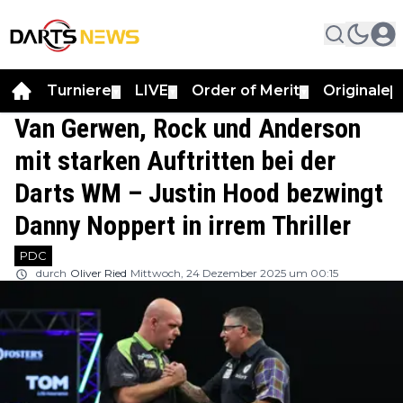
Turniere
LIVE
Order of Merit
Originale
▼
▼
▼
▼
Van Gerwen, Rock und Anderson
mit starken Auftritten bei der
Darts WM – Justin Hood bezwingt
Danny Noppert in irrem Thriller
PDC
durch
Oliver Ried
Mittwoch, 24 Dezember 2025 um 00:15