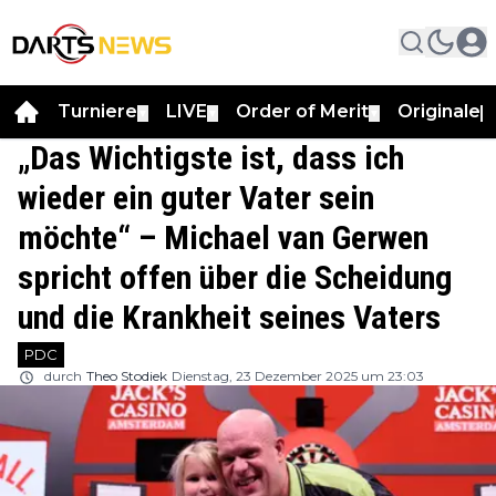
Turniere
LIVE
Order of Merit
Originale
▼
▼
▼
▼
„Das Wichtigste ist, dass ich
wieder ein guter Vater sein
möchte“ – Michael van Gerwen
spricht offen über die Scheidung
und die Krankheit seines Vaters
PDC
durch
Theo Stodiek
Dienstag, 23 Dezember 2025 um 23:03