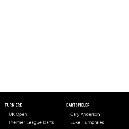
TURNIERE
DARTSPIELER
UK Open
Gary Anderson
Premier League Darts
Luke Humphries