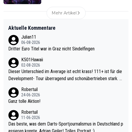
Mehr Artikel
Aktuelle Kommentare
Julian11
06-08-2026
Dritter Euro Titel war in Graz nicht Sindelfingen
K501Hawaii
02-08-2026
Dieser Unterschied im Average ist echt krass! 111+ ist für die
Development- Tour überragend und schonübertrieben stark. U
nter 60 im Ave dagegen eigentlich schon zu schwach - gerade
Robertuil
mal 40+ erst recht. Da gewinnst keinen Blumentopf - ist ja noc
24-06-2026
h krasser wie ein Pokalspiel eines Kreisligisten vs einem Bund
Ganz tolle Aktion!
esligisten.
Robertuil
11-06-2026
Das beste, was dem Darts-Sportjournalismus in Deutschland p
assieren konnte, Adrian Geiler! Tolles Portrait :).