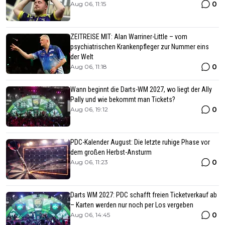
0
Aug 06, 11:15
ZEITREISE MIT: Alan Warriner-Little – vom
psychiatrischen Krankenpfleger zur Nummer eins
der Welt
0
Aug 06, 11:18
Wann beginnt die Darts-WM 2027, wo liegt der Ally
Pally und wie bekommt man Tickets?
0
Aug 06, 19:12
PDC-Kalender August: Die letzte ruhige Phase vor
dem großen Herbst-Ansturm
0
Aug 06, 11:23
Darts WM 2027: PDC schafft freien Ticketverkauf ab
– Karten werden nur noch per Los vergeben
0
Aug 06, 14:45