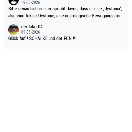
18-05-2026
Bitte genau hinhören: er spricht davon, dass er eine „dystonia“,
also eine fokale Dystonie, eine neurologische Bewegungsstöru
ng, bei der unkontrolliert Bewegungen und Krämpfe erzeugt w
derJoker04
erden, im Arm hat. Und, dass Medikamente ihm helfen! Ich glau
09-05-2026
be immer noch, dass sehr viele der Dartits-Fälle fälschlich psy
Glück Auf ! SCHALKE und der FCN !!!
chologisiert werden und eigentlich fokale Dystonien sind. Und
diese könnten teils wirksam behandelt werden! Dafür müsste
man nur zum Neurologen und nicht zum Mentaltrainer gehen…