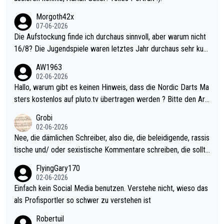
Morgoth42x
07-06-2026
Die Aufstockung finde ich durchaus sinnvoll, aber warum nicht
16/8? Die Jugendspiele waren letztes Jahr durchaus sehr kurz
weilig und besser anzuschauen, als manch Erwachsenenspiel.
AW1963
Allerdings ist Mitchell Lawrie als Nummer 1 der Welt eh qualifi
02-06-2026
ziert. Somit ändert die automatische Qualifikation des Weltmei
Hallo, warum gibt es keinen Hinweis, dass die Nordic Darts Ma
sters erstmal nichts. Ich denke sie wollen damit für nächstes J
sters kostenlos auf pluto.tv übertragen werden ? Bitte den Arti
ahr vorsorgen, denn da ist er alt genug für die PDC und wird w
kel aktualisieren, danke!
Grobi
ohl wenig WDF Turniere spielen. Dies war bei Archie Self letzt
02-06-2026
es Jahr der Fall. Er musste als amtierender Weltmeister durch
Nee, die dämlichen Schreiber, also die, die beleidigende, rassis
den Qualifier und ich glaube kaum, dass Mitchel sich das (in Ve
tische und/ oder sexistische Kommentare schreiben, die sollte
gas) antun würde, wenn er doch eigentlich die PDC-WM als Zi
n das einfach mal bleiben lassen. Sollten besser mal ihr eigene
FlyingGary170
el hat.
s Leben in den Griff kriegen. Nur eins wundert mich: Luke Little
02-06-2026
r war doch neulich erst derjenige, der über Social Media GvV p
Einfach kein Social Media benutzen. Verstehe nicht, wieso das
rovoziert hat. Und Littlers Mutter schießt öfters mal gegen Ric
als Profisportler so schwer zu verstehen ist
ardo Pietreczko auf Social Media. Hmmmm. Finde den Fehler!
Robertuil