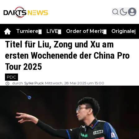
Turniere
LIVE
Order of Merit
Originale
▼
▼
▼
▼
Titel für Liu, Zong und Xu am
ersten Wochenende der China Pro
Tour 2025
PDC
durch
Sylke Puck
Mittwoch, 28 Mai 2025 um 15:00