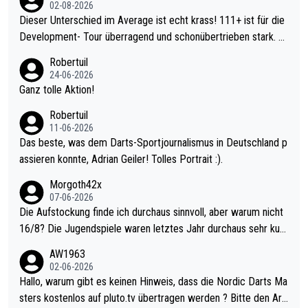
02-08-2026
Dieser Unterschied im Average ist echt krass! 111+ ist für die
Development- Tour überragend und schonübertrieben stark. U
nter 60 im Ave dagegen eigentlich schon zu schwach - gerade
Robertuil
mal 40+ erst recht. Da gewinnst keinen Blumentopf - ist ja noc
24-06-2026
h krasser wie ein Pokalspiel eines Kreisligisten vs einem Bund
Ganz tolle Aktion!
esligisten.
Robertuil
11-06-2026
Das beste, was dem Darts-Sportjournalismus in Deutschland p
assieren konnte, Adrian Geiler! Tolles Portrait :).
Morgoth42x
07-06-2026
Die Aufstockung finde ich durchaus sinnvoll, aber warum nicht
16/8? Die Jugendspiele waren letztes Jahr durchaus sehr kurz
weilig und besser anzuschauen, als manch Erwachsenenspiel.
AW1963
Allerdings ist Mitchell Lawrie als Nummer 1 der Welt eh qualifi
02-06-2026
ziert. Somit ändert die automatische Qualifikation des Weltmei
Hallo, warum gibt es keinen Hinweis, dass die Nordic Darts Ma
sters erstmal nichts. Ich denke sie wollen damit für nächstes J
sters kostenlos auf pluto.tv übertragen werden ? Bitte den Arti