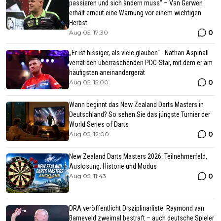
passieren und sich ändern muss“ – Van Gerwen
erhält erneut eine Warnung vor einem wichtigen
Herbst
0
Aug 05, 17:30
„Er ist bissiger, als viele glauben“ - Nathan Aspinall
verrät den überraschenden PDC-Star, mit dem er am
häufigsten aneinandergerät
0
Aug 05, 15:00
Wann beginnt das New Zealand Darts Masters in
Deutschland? So sehen Sie das jüngste Turnier der
World Series of Darts
0
Aug 05, 12:00
New Zealand Darts Masters 2026: Teilnehmerfeld,
Auslosung, Historie und Modus
0
Aug 05, 11:43
DRA veröffentlicht Disziplinarliste: Raymond van
Barneveld zweimal bestraft – auch deutsche Spieler