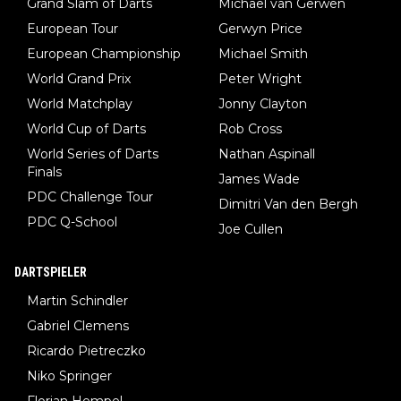
Grand Slam of Darts
Michael van Gerwen
European Tour
Gerwyn Price
European Championship
Michael Smith
World Grand Prix
Peter Wright
World Matchplay
Jonny Clayton
World Cup of Darts
Rob Cross
World Series of Darts
Nathan Aspinall
Finals
James Wade
PDC Challenge Tour
Dimitri Van den Bergh
PDC Q-School
Joe Cullen
DARTSPIELER
Martin Schindler
Gabriel Clemens
Ricardo Pietreczko
Niko Springer
Florian Hempel