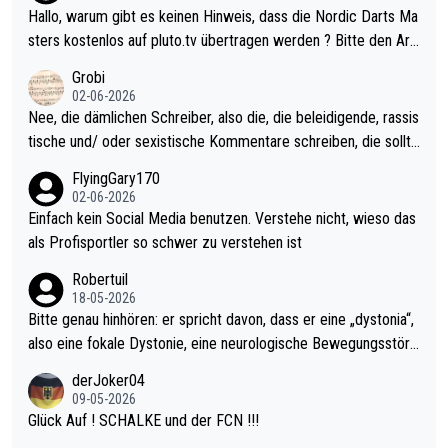
ziert. Somit ändert die automatische Qualifikation des Weltmei
Hallo, warum gibt es keinen Hinweis, dass die Nordic Darts Ma
sters erstmal nichts. Ich denke sie wollen damit für nächstes J
sters kostenlos auf pluto.tv übertragen werden ? Bitte den Arti
ahr vorsorgen, denn da ist er alt genug für die PDC und wird w
kel aktualisieren, danke!
Grobi
ohl wenig WDF Turniere spielen. Dies war bei Archie Self letzt
02-06-2026
es Jahr der Fall. Er musste als amtierender Weltmeister durch
Nee, die dämlichen Schreiber, also die, die beleidigende, rassis
den Qualifier und ich glaube kaum, dass Mitchel sich das (in Ve
tische und/ oder sexistische Kommentare schreiben, die sollte
gas) antun würde, wenn er doch eigentlich die PDC-WM als Zi
n das einfach mal bleiben lassen. Sollten besser mal ihr eigene
FlyingGary170
el hat.
s Leben in den Griff kriegen. Nur eins wundert mich: Luke Little
02-06-2026
r war doch neulich erst derjenige, der über Social Media GvV p
Einfach kein Social Media benutzen. Verstehe nicht, wieso das
rovoziert hat. Und Littlers Mutter schießt öfters mal gegen Ric
als Profisportler so schwer zu verstehen ist
ardo Pietreczko auf Social Media. Hmmmm. Finde den Fehler!
Robertuil
18-05-2026
Bitte genau hinhören: er spricht davon, dass er eine „dystonia“,
also eine fokale Dystonie, eine neurologische Bewegungsstöru
ng, bei der unkontrolliert Bewegungen und Krämpfe erzeugt w
derJoker04
erden, im Arm hat. Und, dass Medikamente ihm helfen! Ich glau
09-05-2026
be immer noch, dass sehr viele der Dartits-Fälle fälschlich psy
Glück Auf ! SCHALKE und der FCN !!!
chologisiert werden und eigentlich fokale Dystonien sind. Und