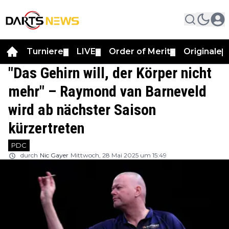
Turniere
LIVE
Order of Merit
Originale
▼
▼
▼
▼
"Das Gehirn will, der Körper nicht
mehr" – Raymond van Barneveld
wird ab nächster Saison
kürzertreten
PDC
durch
Nic Gayer
Mittwoch, 28 Mai 2025 um 15:49