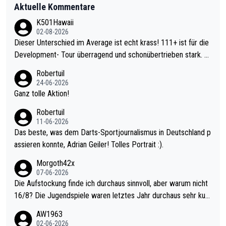
Aktuelle Kommentare
K501Hawaii
02-08-2026
Dieser Unterschied im Average ist echt krass! 111+ ist für die
Development- Tour überragend und schonübertrieben stark. U
nter 60 im Ave dagegen eigentlich schon zu schwach - gerade
Robertuil
mal 40+ erst recht. Da gewinnst keinen Blumentopf - ist ja noc
24-06-2026
h krasser wie ein Pokalspiel eines Kreisligisten vs einem Bund
Ganz tolle Aktion!
esligisten.
Robertuil
11-06-2026
Das beste, was dem Darts-Sportjournalismus in Deutschland p
assieren konnte, Adrian Geiler! Tolles Portrait :).
Morgoth42x
07-06-2026
Die Aufstockung finde ich durchaus sinnvoll, aber warum nicht
16/8? Die Jugendspiele waren letztes Jahr durchaus sehr kurz
weilig und besser anzuschauen, als manch Erwachsenenspiel.
AW1963
Allerdings ist Mitchell Lawrie als Nummer 1 der Welt eh qualifi
02-06-2026