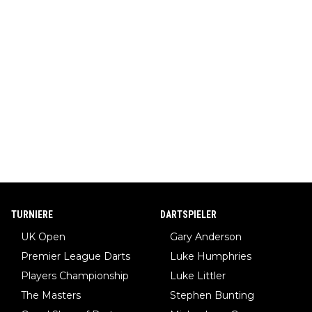
TURNIERE
DARTSPIELER
UK Open
Gary Anderson
Premier League Darts
Luke Humphries
Players Championship
Luke Littler
The Masters
Stephen Bunting