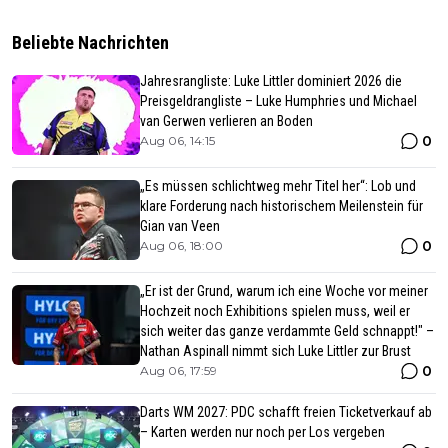
Beliebte Nachrichten
Jahresrangliste: Luke Littler dominiert 2026 die
Preisgeldrangliste – Luke Humphries und Michael
van Gerwen verlieren an Boden
0
Aug 06, 14:15
„Es müssen schlichtweg mehr Titel her“: Lob und
klare Forderung nach historischem Meilenstein für
Gian van Veen
0
Aug 06, 18:00
„Er ist der Grund, warum ich eine Woche vor meiner
Hochzeit noch Exhibitions spielen muss, weil er
sich weiter das ganze verdammte Geld schnappt!" –
Nathan Aspinall nimmt sich Luke Littler zur Brust
0
Aug 06, 17:59
Darts WM 2027: PDC schafft freien Ticketverkauf ab
– Karten werden nur noch per Los vergeben