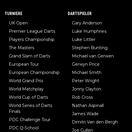
TURNIERE
DARTSPIELER
UK Open
Gary Anderson
Premier League Darts
Luke Humphries
Players Championship
Luke Littler
The Masters
Stephen Bunting
Grand Slam of Darts
Michael van Gerwen
European Tour
Gerwyn Price
European Championship
Michael Smith
World Grand Prix
Peter Wright
World Matchplay
Jonny Clayton
World Cup of Darts
Rob Cross
World Series of Darts
Nathan Aspinall
Finals
James Wade
PDC Challenge Tour
Dimitri Van den Bergh
PDC Q-School
Joe Cullen