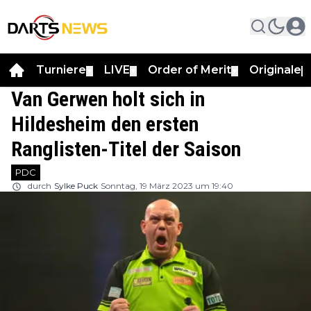
Turniere
LIVE
Order of Merit
Originale
▼
▼
▼
▼
Van Gerwen holt sich in
Hildesheim den ersten
Ranglisten-Titel der Saison
PDC
durch
Sylke Puck
Sonntag, 19 März 2023 um 19:40