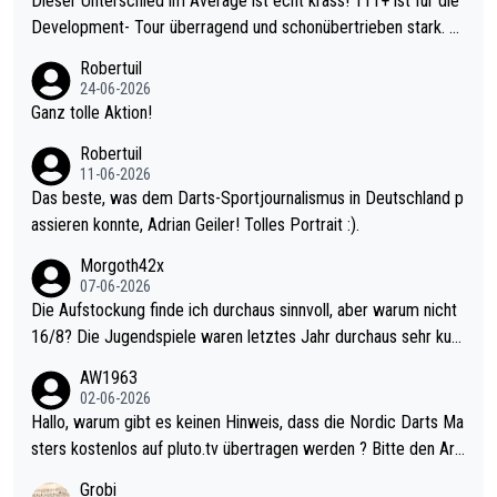
Dieser Unterschied im Average ist echt krass! 111+ ist für die
Development- Tour überragend und schonübertrieben stark. U
nter 60 im Ave dagegen eigentlich schon zu schwach - gerade
Robertuil
mal 40+ erst recht. Da gewinnst keinen Blumentopf - ist ja noc
24-06-2026
h krasser wie ein Pokalspiel eines Kreisligisten vs einem Bund
Ganz tolle Aktion!
esligisten.
Robertuil
11-06-2026
Das beste, was dem Darts-Sportjournalismus in Deutschland p
assieren konnte, Adrian Geiler! Tolles Portrait :).
Morgoth42x
07-06-2026
Die Aufstockung finde ich durchaus sinnvoll, aber warum nicht
16/8? Die Jugendspiele waren letztes Jahr durchaus sehr kurz
weilig und besser anzuschauen, als manch Erwachsenenspiel.
AW1963
Allerdings ist Mitchell Lawrie als Nummer 1 der Welt eh qualifi
02-06-2026
ziert. Somit ändert die automatische Qualifikation des Weltmei
Hallo, warum gibt es keinen Hinweis, dass die Nordic Darts Ma
sters erstmal nichts. Ich denke sie wollen damit für nächstes J
sters kostenlos auf pluto.tv übertragen werden ? Bitte den Arti
ahr vorsorgen, denn da ist er alt genug für die PDC und wird w
kel aktualisieren, danke!
Grobi
ohl wenig WDF Turniere spielen. Dies war bei Archie Self letzt