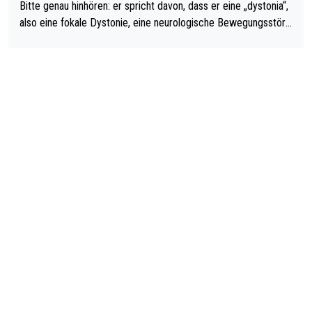
Bitte genau hinhören: er spricht davon, dass er eine „dystonia“,
also eine fokale Dystonie, eine neurologische Bewegungsstöru
ng, bei der unkontrolliert Bewegungen und Krämpfe erzeugt w
erden, im Arm hat. Und, dass Medikamente ihm helfen! Ich glau
be immer noch, dass sehr viele der Dartits-Fälle fälschlich psy
chologisiert werden und eigentlich fokale Dystonien sind. Und
diese könnten teils wirksam behandelt werden! Dafür müsste
man nur zum Neurologen und nicht zum Mentaltrainer gehen…