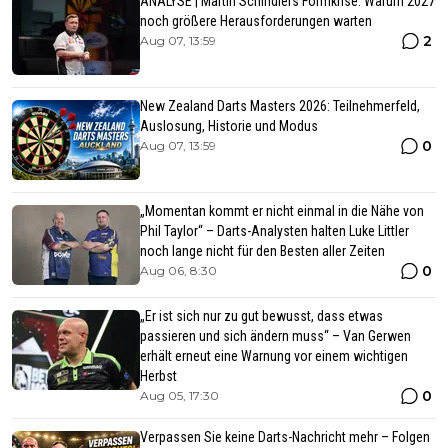
ANALYSE | Martin Schindlers Formkrise: Warum 2027
noch größere Herausforderungen warten
2
Aug 07, 13:59
New Zealand Darts Masters 2026: Teilnehmerfeld,
Auslosung, Historie und Modus
0
Aug 07, 13:59
„Momentan kommt er nicht einmal in die Nähe von
Phil Taylor“ – Darts-Analysten halten Luke Littler
noch lange nicht für den Besten aller Zeiten
0
Aug 06, 8:30
„Er ist sich nur zu gut bewusst, dass etwas
passieren und sich ändern muss“ – Van Gerwen
erhält erneut eine Warnung vor einem wichtigen
Herbst
0
Aug 05, 17:30
Verpassen Sie keine Darts-Nachricht mehr – Folgen