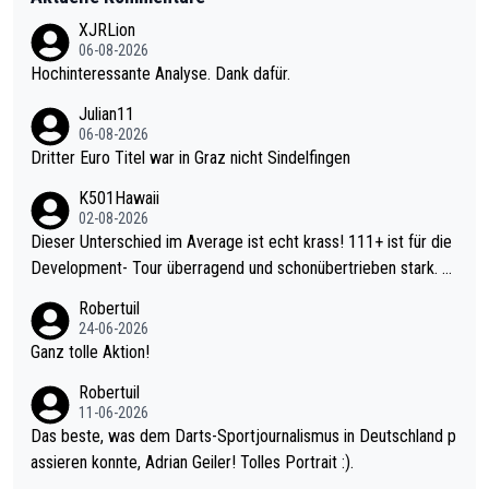
XJRLion
06-08-2026
Hochinteressante Analyse. Dank dafür.
Julian11
06-08-2026
Dritter Euro Titel war in Graz nicht Sindelfingen
K501Hawaii
02-08-2026
Dieser Unterschied im Average ist echt krass! 111+ ist für die
Development- Tour überragend und schonübertrieben stark. U
nter 60 im Ave dagegen eigentlich schon zu schwach - gerade
Robertuil
mal 40+ erst recht. Da gewinnst keinen Blumentopf - ist ja noc
24-06-2026
h krasser wie ein Pokalspiel eines Kreisligisten vs einem Bund
Ganz tolle Aktion!
esligisten.
Robertuil
11-06-2026
Das beste, was dem Darts-Sportjournalismus in Deutschland p
assieren konnte, Adrian Geiler! Tolles Portrait :).