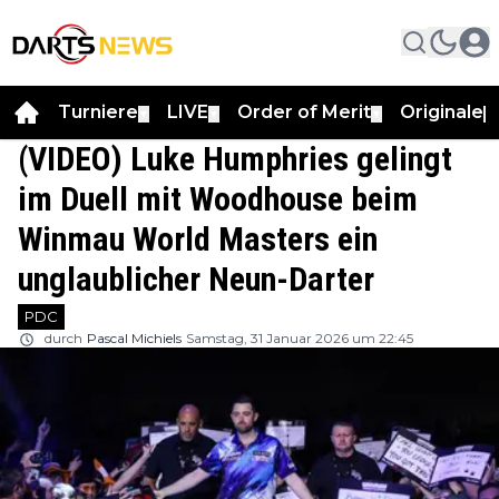
Turniere
LIVE
Order of Merit
Originale
▼
▼
▼
▼
(VIDEO) Luke Humphries gelingt
im Duell mit Woodhouse beim
Winmau World Masters ein
unglaublicher Neun-Darter
PDC
durch
Pascal Michiels
Samstag, 31 Januar 2026 um 22:45