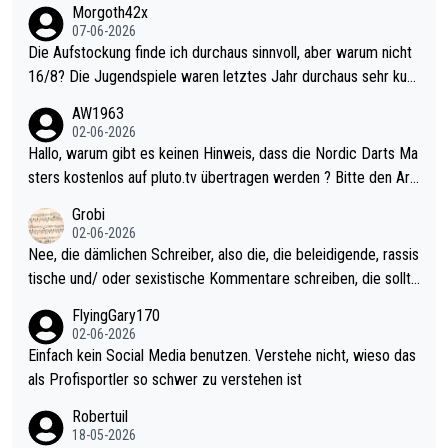
Morgoth42x
07-06-2026
Die Aufstockung finde ich durchaus sinnvoll, aber warum nicht
16/8? Die Jugendspiele waren letztes Jahr durchaus sehr kurz
weilig und besser anzuschauen, als manch Erwachsenenspiel.
AW1963
Allerdings ist Mitchell Lawrie als Nummer 1 der Welt eh qualifi
02-06-2026
ziert. Somit ändert die automatische Qualifikation des Weltmei
Hallo, warum gibt es keinen Hinweis, dass die Nordic Darts Ma
sters erstmal nichts. Ich denke sie wollen damit für nächstes J
sters kostenlos auf pluto.tv übertragen werden ? Bitte den Arti
ahr vorsorgen, denn da ist er alt genug für die PDC und wird w
kel aktualisieren, danke!
Grobi
ohl wenig WDF Turniere spielen. Dies war bei Archie Self letzt
02-06-2026
es Jahr der Fall. Er musste als amtierender Weltmeister durch
Nee, die dämlichen Schreiber, also die, die beleidigende, rassis
den Qualifier und ich glaube kaum, dass Mitchel sich das (in Ve
tische und/ oder sexistische Kommentare schreiben, die sollte
gas) antun würde, wenn er doch eigentlich die PDC-WM als Zi
n das einfach mal bleiben lassen. Sollten besser mal ihr eigene
FlyingGary170
el hat.
s Leben in den Griff kriegen. Nur eins wundert mich: Luke Little
02-06-2026
r war doch neulich erst derjenige, der über Social Media GvV p
Einfach kein Social Media benutzen. Verstehe nicht, wieso das
rovoziert hat. Und Littlers Mutter schießt öfters mal gegen Ric
als Profisportler so schwer zu verstehen ist
ardo Pietreczko auf Social Media. Hmmmm. Finde den Fehler!
Robertuil
18-05-2026