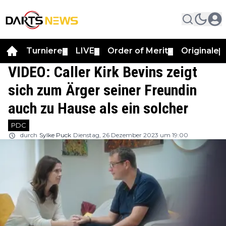
Turniere
LIVE
Order of Merit
Originale
▼
▼
▼
▼
VIDEO: Caller Kirk Bevins zeigt
sich zum Ärger seiner Freundin
auch zu Hause als ein solcher
PDC
durch
Sylke Puck
Dienstag, 26 Dezember 2023 um 19:00