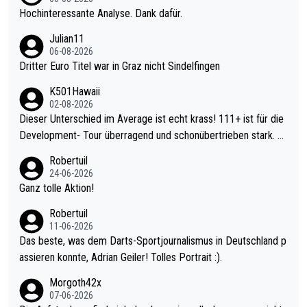
Hochinteressante Analyse. Dank dafür.
Julian11
06-08-2026
Dritter Euro Titel war in Graz nicht Sindelfingen
K501Hawaii
02-08-2026
Dieser Unterschied im Average ist echt krass! 111+ ist für die
Development- Tour überragend und schonübertrieben stark. U
nter 60 im Ave dagegen eigentlich schon zu schwach - gerade
Robertuil
mal 40+ erst recht. Da gewinnst keinen Blumentopf - ist ja noc
24-06-2026
h krasser wie ein Pokalspiel eines Kreisligisten vs einem Bund
Ganz tolle Aktion!
esligisten.
Robertuil
11-06-2026
Das beste, was dem Darts-Sportjournalismus in Deutschland p
assieren konnte, Adrian Geiler! Tolles Portrait :).
Morgoth42x
07-06-2026