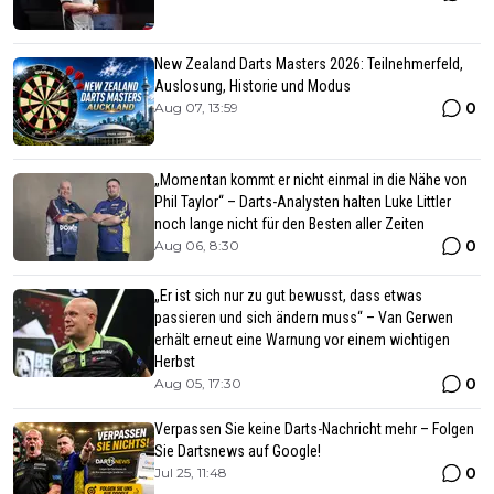
New Zealand Darts Masters 2026: Teilnehmerfeld,
Auslosung, Historie und Modus
0
Aug 07, 13:59
„Momentan kommt er nicht einmal in die Nähe von
Phil Taylor“ – Darts-Analysten halten Luke Littler
noch lange nicht für den Besten aller Zeiten
0
Aug 06, 8:30
„Er ist sich nur zu gut bewusst, dass etwas
passieren und sich ändern muss“ – Van Gerwen
erhält erneut eine Warnung vor einem wichtigen
Herbst
0
Aug 05, 17:30
Verpassen Sie keine Darts-Nachricht mehr – Folgen
Sie Dartsnews auf Google!
0
Jul 25, 11:48