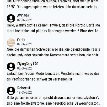
Die Aufstockung finde ich durchaus sinnvoll, aber warum nicht
16/8? Die Jugendspiele waren letztes Jahr durchaus sehr kurz
weilig und besser anzuschauen, als manch Erwachsenenspiel.
AW1963
Allerdings ist Mitchell Lawrie als Nummer 1 der Welt eh qualifi
02-06-2026
ziert. Somit ändert die automatische Qualifikation des Weltmei
Hallo, warum gibt es keinen Hinweis, dass die Nordic Darts Ma
sters erstmal nichts. Ich denke sie wollen damit für nächstes J
sters kostenlos auf pluto.tv übertragen werden ? Bitte den Arti
ahr vorsorgen, denn da ist er alt genug für die PDC und wird w
kel aktualisieren, danke!
Grobi
ohl wenig WDF Turniere spielen. Dies war bei Archie Self letzt
02-06-2026
es Jahr der Fall. Er musste als amtierender Weltmeister durch
Nee, die dämlichen Schreiber, also die, die beleidigende, rassis
den Qualifier und ich glaube kaum, dass Mitchel sich das (in Ve
tische und/ oder sexistische Kommentare schreiben, die sollte
gas) antun würde, wenn er doch eigentlich die PDC-WM als Zi
n das einfach mal bleiben lassen. Sollten besser mal ihr eigene
FlyingGary170
el hat.
s Leben in den Griff kriegen. Nur eins wundert mich: Luke Little
02-06-2026
r war doch neulich erst derjenige, der über Social Media GvV p
Einfach kein Social Media benutzen. Verstehe nicht, wieso das
rovoziert hat. Und Littlers Mutter schießt öfters mal gegen Ric
als Profisportler so schwer zu verstehen ist
ardo Pietreczko auf Social Media. Hmmmm. Finde den Fehler!
Robertuil
18-05-2026
Bitte genau hinhören: er spricht davon, dass er eine „dystonia“,
also eine fokale Dystonie, eine neurologische Bewegungsstöru