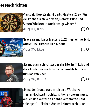
bte Nachrichten
Preisgeld New Zealand Darts Masters 2026: Wie
viel können Gian van Veen, Gerwyn Price und
Simon Whitlock in Auckland gewinnen?
0
Aug 07, 16:15
New Zealand Darts Masters 2026: Teilnehmerfeld,
Auslosung, Historie und Modus
0
Aug 07, 13:59
„Es müssen schlichtweg mehr Titel her“: Lob und
klare Forderung nach historischem Meilenstein
für Gian van Veen
0
Aug 06, 18:00
„Er ist der Grund, warum ich eine Woche vor
meiner Hochzeit noch Exhibitions spielen muss,
weil er sich weiter das ganze verdammte Geld
schnappt!" – Nathan Aspinall nimmt sich Luke