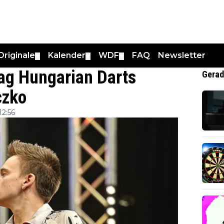
Originale
Kalender
WDF
FAQ
Newsletter
▼
▼
▼
ag Hungarian Darts
Gerad
czko
12:56