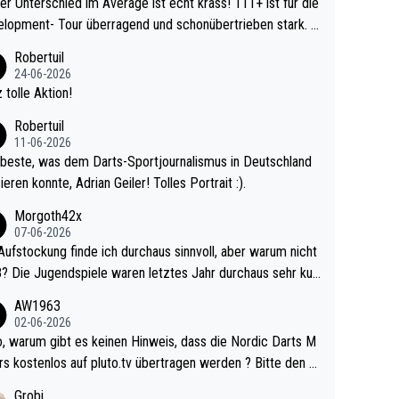
r Unterschied im Average ist echt krass! 111+ ist für die
lopment- Tour überragend und schonübertrieben stark. U
 Ave dagegen eigentlich schon zu schwach - gerad
Robertuil
st recht. Da gewinnst keinen Blumentopf - ist ja n
24-06-2026
kalspiel eines Kreisligisten vs einem Bu
 tolle Aktion!
ligisten.
Robertuil
11-06-2026
beste, was dem Darts-Sportjournalismus in Deutschland
ieren konnte, Adrian Geiler! Tolles Portrait :).
Morgoth42x
07-06-2026
Aufstockung finde ich durchaus sinnvoll, aber warum nicht
r durchaus sehr kur
lig und besser anzuschauen, als manch Erwachsenenspie
AW1963
02-06-2026
ert. Somit ändert die automatische Qualifikation des Weltm
e Nordic Darts M
mal nichts. Ich denke sie wollen damit für nächste
rs kostenlos auf pluto.tv übertragen werden ? Bitte den A
hr vorsorgen, denn da ist er alt genug für die PDC und wir
el aktualisieren, danke!
Grobi