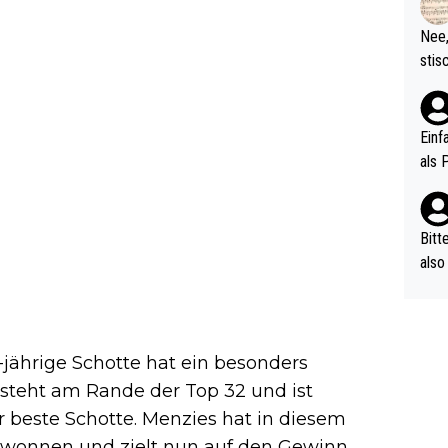
d wo
etzt
Nee,
urch
stis
(in 
ten 
als Z
nes 
ttle
Einf
vV p
als 
n Ri
ehle
Bitt
also
ung,
werd
aube
sych
jährige Schotte hat ein besonders
d di
r steht am Rande der Top 32 und ist
e ma
 beste Schotte. Menzies hat in diesem
n…
gewonnen und zielt nun auf den Gewinn