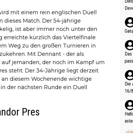
Diese
Deve
d mit einem rein englischen Duell
nter 60 im
in dieses Match. Der 54-jährige
e mal 40+ er
kelig, ist aber immer noch unter den
och krasser wie ein Po
Ganz
ndes
 erreichte kürzlich das Viertelfinale
em Weg zu den großen Turnieren in
zukehren. Mit Dennant - der als
Das 
pass
 er auf jemanden, der noch im Kampf um
s steht. Der 34-Jährige liegt derzeit
nte an diesem Wochenende wichtige
Die 
in der nächsten Runde ein Duell
16/8? Die Jugendspiele waren letztes Jah
zwei
l. Allerdings ist Mitchell Lawrie als Nummer 1 der Welt eh quali
ndor Pres
fizi
Hallo, warum gibt es keinen Hinweis, dass di
eisters erst
aste
s Ja
rtik