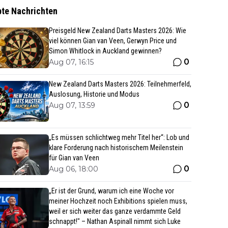
bte Nachrichten
Preisgeld New Zealand Darts Masters 2026: Wie
viel können Gian van Veen, Gerwyn Price und
Simon Whitlock in Auckland gewinnen?
0
Aug 07, 16:15
New Zealand Darts Masters 2026: Teilnehmerfeld,
Auslosung, Historie und Modus
0
Aug 07, 13:59
„Es müssen schlichtweg mehr Titel her“: Lob und
klare Forderung nach historischem Meilenstein
für Gian van Veen
0
Aug 06, 18:00
„Er ist der Grund, warum ich eine Woche vor
meiner Hochzeit noch Exhibitions spielen muss,
weil er sich weiter das ganze verdammte Geld
schnappt!" – Nathan Aspinall nimmt sich Luke