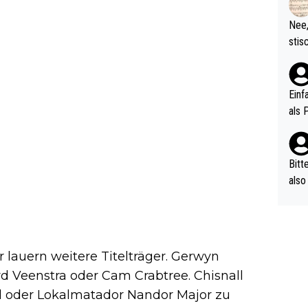
d wo
etzt
Nee,
urch
stis
(in 
ten 
als Z
nes 
ttle
Einf
vV p
als 
n Ri
ehle
Bitt
also
ung,
werd
aube
sych
lauern weitere Titelträger. Gerwyn
d di
ard Veenstra oder Cam Crabtree. Chisnall
e ma
oder Lokalmatador Nandor Major zu
n…