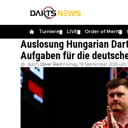
Turniere
LIVE
Order of Merit
▼
▼
▼
Auslosung Hungarian Dart
Aufgaben für die deutsche
durch
Oliver Ried
Freitag, 19 September 2025 um 1