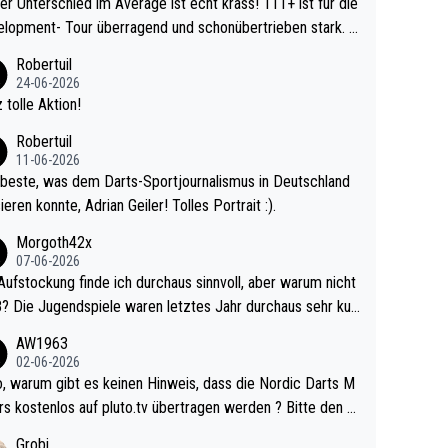
r Unterschied im Average ist echt krass! 111+ ist für die
lopment- Tour überragend und schonübertrieben stark. U
 Ave dagegen eigentlich schon zu schwach - gerad
Robertuil
st recht. Da gewinnst keinen Blumentopf - ist ja n
24-06-2026
kalspiel eines Kreisligisten vs einem Bu
 tolle Aktion!
ligisten.
Robertuil
11-06-2026
beste, was dem Darts-Sportjournalismus in Deutschland
ieren konnte, Adrian Geiler! Tolles Portrait :).
Morgoth42x
07-06-2026
Aufstockung finde ich durchaus sinnvoll, aber warum nicht
r durchaus sehr kur
lig und besser anzuschauen, als manch Erwachsenenspie
AW1963
02-06-2026
ert. Somit ändert die automatische Qualifikation des Weltm
e Nordic Darts M
mal nichts. Ich denke sie wollen damit für nächste
rs kostenlos auf pluto.tv übertragen werden ? Bitte den A
hr vorsorgen, denn da ist er alt genug für die PDC und wir
el aktualisieren, danke!
Grobi