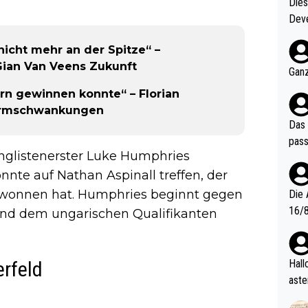
Diese
Deve
nter 60 im
 nicht mehr an der Spitze“ –
e mal 40+ er
Gian Van Veens Zukunft
och krasser wie ein Po
Ganz
ndes
ern gewinnen konnte“ – Florian
Formschwankungen
Das 
pass
ranglistenerster Luke Humphries
nnte auf Nathan Aspinall treffen, der
gewonnen hat. Humphries beginnt gegen
Die 
16/8? Die Jugendspiele waren letztes Jah
 und dem ungarischen Qualifikanten
zwei
l. Allerdings ist Mitchell Lawrie als Nummer 1 der Welt eh quali
fizi
Hallo, warum gibt es keinen Hinweis, dass di
rfeld
eisters erst
aste
s Ja
rtik