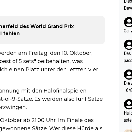
Diese
Deve
nter 60 im
e mal 40+ er
erfeld des World Grand Prix
och krasser wie ein Po
Ganz
l fehlen
ndes
werden am Freitag, den 10. Oktober,
Das 
pass
est of 5 sets" beibehalten, was
ich einen Platz unter den letzten vier
Die 
pannung mit den Halbfinalspielen
16/8? Die Jugendspiele waren letztes Jah
zwei
t-of-9-Sätze. Es werden also fünf Sätze
l. Allerdings ist Mitchell Lawrie als Nummer 1 der Welt eh quali
erzwingen.
fizi
Hallo, warum gibt es keinen Hinweis, dass di
eisters erst
Oktober ab 21:00 Uhr. Im Finale des
aste
s Ja
rtik
 gewonnene Sätze. Wer diese Hürde als