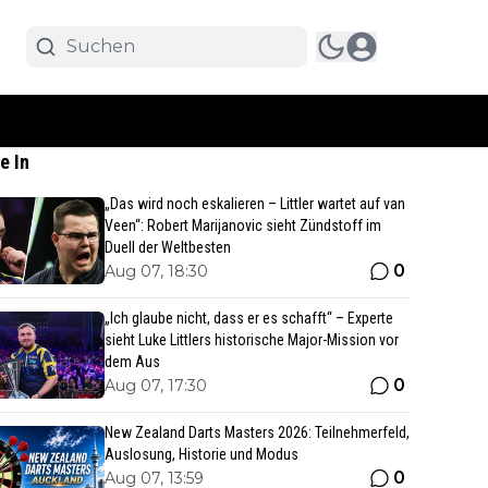
e In
„Das wird noch eskalieren – Littler wartet auf van
Veen“: Robert Marijanovic sieht Zündstoff im
Duell der Weltbesten
0
Aug 07, 18:30
„Ich glaube nicht, dass er es schafft“ – Experte
sieht Luke Littlers historische Major-Mission vor
dem Aus
0
Aug 07, 17:30
New Zealand Darts Masters 2026: Teilnehmerfeld,
Auslosung, Historie und Modus
0
Aug 07, 13:59