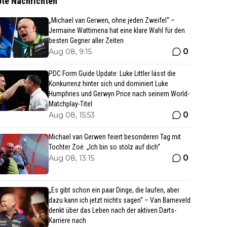
bte Nachrichten
„Michael van Gerwen, ohne jeden Zweifel“ –
Jermaine Wattimena hat eine klare Wahl für den
besten Gegner aller Zeiten
0
Aug 08, 9:15
PDC Form Guide Update: Luke Littler lässt die
Konkurrenz hinter sich und dominiert Luke
Humphries und Gerwyn Price nach seinem World-
Matchplay-Titel
0
Aug 08, 15:53
Michael van Gerwen feiert besonderen Tag mit
Tochter Zoë: „Ich bin so stolz auf dich“
0
Aug 08, 13:15
„Es gibt schon ein paar Dinge, die laufen, aber
dazu kann ich jetzt nichts sagen“ – Van Barneveld
denkt über das Leben nach der aktiven Darts-
Karriere nach