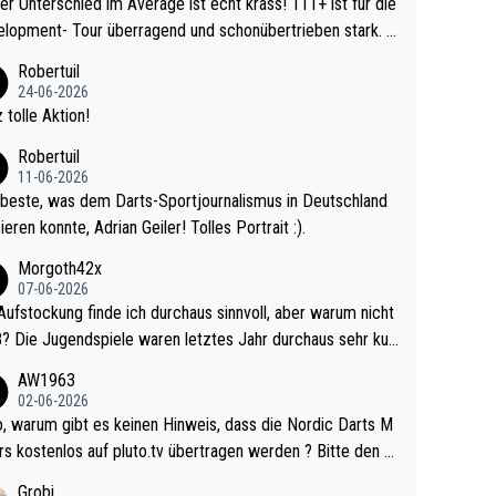
r Unterschied im Average ist echt krass! 111+ ist für die
lopment- Tour überragend und schonübertrieben stark. U
 Ave dagegen eigentlich schon zu schwach - gerad
Robertuil
st recht. Da gewinnst keinen Blumentopf - ist ja n
24-06-2026
kalspiel eines Kreisligisten vs einem Bu
 tolle Aktion!
ligisten.
Robertuil
11-06-2026
beste, was dem Darts-Sportjournalismus in Deutschland
ieren konnte, Adrian Geiler! Tolles Portrait :).
Morgoth42x
07-06-2026
Aufstockung finde ich durchaus sinnvoll, aber warum nicht
r durchaus sehr kur
lig und besser anzuschauen, als manch Erwachsenenspie
AW1963
02-06-2026
ert. Somit ändert die automatische Qualifikation des Weltm
e Nordic Darts M
mal nichts. Ich denke sie wollen damit für nächste
rs kostenlos auf pluto.tv übertragen werden ? Bitte den A
hr vorsorgen, denn da ist er alt genug für die PDC und wir
el aktualisieren, danke!
Grobi