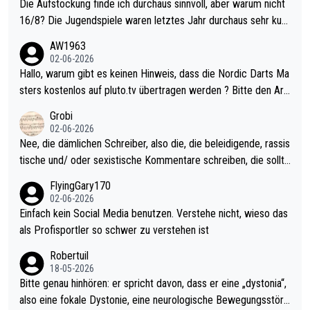
Die Aufstockung finde ich durchaus sinnvoll, aber warum nicht
16/8? Die Jugendspiele waren letztes Jahr durchaus sehr kurz
weilig und besser anzuschauen, als manch Erwachsenenspiel.
AW1963
Allerdings ist Mitchell Lawrie als Nummer 1 der Welt eh qualifi
02-06-2026
ziert. Somit ändert die automatische Qualifikation des Weltmei
Hallo, warum gibt es keinen Hinweis, dass die Nordic Darts Ma
sters erstmal nichts. Ich denke sie wollen damit für nächstes J
sters kostenlos auf pluto.tv übertragen werden ? Bitte den Arti
ahr vorsorgen, denn da ist er alt genug für die PDC und wird w
kel aktualisieren, danke!
Grobi
ohl wenig WDF Turniere spielen. Dies war bei Archie Self letzt
02-06-2026
es Jahr der Fall. Er musste als amtierender Weltmeister durch
Nee, die dämlichen Schreiber, also die, die beleidigende, rassis
den Qualifier und ich glaube kaum, dass Mitchel sich das (in Ve
tische und/ oder sexistische Kommentare schreiben, die sollte
gas) antun würde, wenn er doch eigentlich die PDC-WM als Zi
n das einfach mal bleiben lassen. Sollten besser mal ihr eigene
FlyingGary170
el hat.
s Leben in den Griff kriegen. Nur eins wundert mich: Luke Little
02-06-2026
r war doch neulich erst derjenige, der über Social Media GvV p
Einfach kein Social Media benutzen. Verstehe nicht, wieso das
rovoziert hat. Und Littlers Mutter schießt öfters mal gegen Ric
als Profisportler so schwer zu verstehen ist
ardo Pietreczko auf Social Media. Hmmmm. Finde den Fehler!
Robertuil
18-05-2026
Bitte genau hinhören: er spricht davon, dass er eine „dystonia“,
also eine fokale Dystonie, eine neurologische Bewegungsstöru