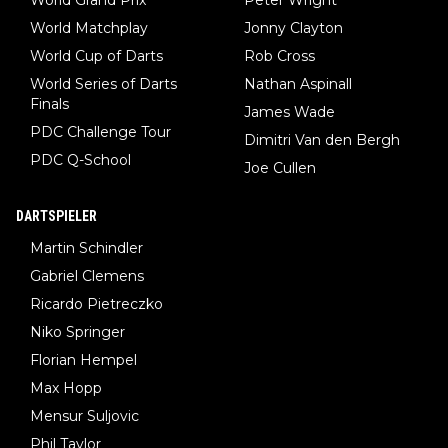
World Grand Prix
Peter Wright
World Matchplay
Jonny Clayton
World Cup of Darts
Rob Cross
World Series of Darts
Nathan Aspinall
Finals
James Wade
PDC Challenge Tour
Dimitri Van den Bergh
PDC Q-School
Joe Cullen
DARTSPIELER
Martin Schindler
Gabriel Clemens
Ricardo Pietreczko
Niko Springer
Florian Hempel
Max Hopp
Mensur Suljovic
Phil Taylor