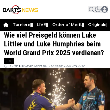
Turniere
LIVE
Order of Merit
Originale
▼
▼
▼
▼
Wie viel Preisgeld können Luke
Littler und Luke Humphries beim
World Grand Prix 2025 verdienen?
PDC
durch
Nic Gayer
Sonntag, 12 Oktober 2025 um 20:54