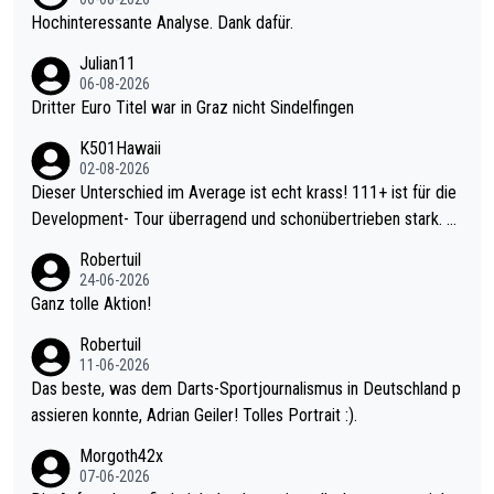
Hochinteressante Analyse. Dank dafür.
Julian11
06-08-2026
Dritter Euro Titel war in Graz nicht Sindelfingen
K501Hawaii
02-08-2026
Dieser Unterschied im Average ist echt krass! 111+ ist für die
Development- Tour überragend und schonübertrieben stark. U
nter 60 im Ave dagegen eigentlich schon zu schwach - gerade
Robertuil
mal 40+ erst recht. Da gewinnst keinen Blumentopf - ist ja noc
24-06-2026
h krasser wie ein Pokalspiel eines Kreisligisten vs einem Bund
Ganz tolle Aktion!
esligisten.
Robertuil
11-06-2026
Das beste, was dem Darts-Sportjournalismus in Deutschland p
assieren konnte, Adrian Geiler! Tolles Portrait :).
Morgoth42x
07-06-2026