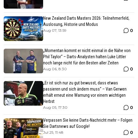
New Zealand Darts Masters 2026: Teilnehmerfeld,
Auslosung, Historie und Modus
0
Aug 07, 13:59
„Momentan kommt er nicht einmal in die Nähe von
Phil Taylor“ – Darts-Analysten halten Luke Littler
noch lange nicht für den Besten aller Zeiten
0
Aug 06, 8:30
„Er ist sich nur zu gut bewusst, dass etwas
passieren und sich ändern muss“ – Van Gerwen
erhält erneut eine Warnung vor einem wichtigen
Herbst
0
Aug 05, 17:30
Verpassen Sie keine Darts-Nachricht mehr – Folgen
Sie Dartsnews auf Google!
0
Jul 25, 11:48