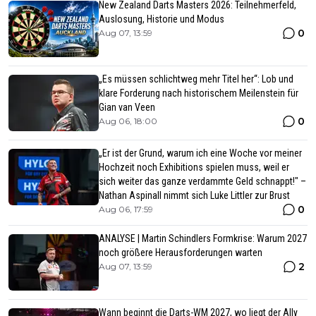
New Zealand Darts Masters 2026: Teilnehmerfeld,
Auslosung, Historie und Modus
0
Aug 07, 13:59
„Es müssen schlichtweg mehr Titel her“: Lob und
klare Forderung nach historischem Meilenstein für
Gian van Veen
0
Aug 06, 18:00
„Er ist der Grund, warum ich eine Woche vor meiner
Hochzeit noch Exhibitions spielen muss, weil er
sich weiter das ganze verdammte Geld schnappt!" –
Nathan Aspinall nimmt sich Luke Littler zur Brust
0
Aug 06, 17:59
ANALYSE | Martin Schindlers Formkrise: Warum 2027
noch größere Herausforderungen warten
2
Aug 07, 13:59
Wann beginnt die Darts-WM 2027, wo liegt der Ally