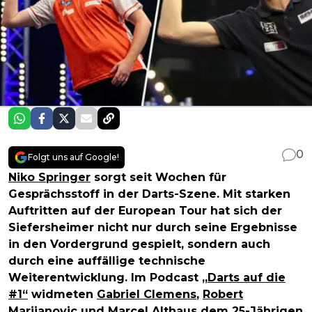
0
Folgt uns auf Google!
Niko Springer
sorgt seit Wochen für
Gesprächsstoff in der Darts-Szene. Mit starken
Auftritten auf der European Tour hat sich der
Siefersheimer nicht nur durch seine Ergebnisse
in den Vordergrund gespielt, sondern auch
durch eine auffällige technische
Weiterentwicklung. Im Podcast
„Darts auf die
#1“
widmeten
Gabriel Clemens
,
Robert
Marijanovic
und
Marcel Althaus
dem 25-Jährigen