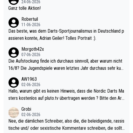
24-06-2026
h krasser wie ein Pokalspiel eines Kreisligisten vs einem Bund
Ganz tolle Aktion!
esligisten.
Robertuil
11-06-2026
Das beste, was dem Darts-Sportjournalismus in Deutschland p
assieren konnte, Adrian Geiler! Tolles Portrait :).
Morgoth42x
07-06-2026
Die Aufstockung finde ich durchaus sinnvoll, aber warum nicht
16/8? Die Jugendspiele waren letztes Jahr durchaus sehr kurz
weilig und besser anzuschauen, als manch Erwachsenenspiel.
AW1963
Allerdings ist Mitchell Lawrie als Nummer 1 der Welt eh qualifi
02-06-2026
ziert. Somit ändert die automatische Qualifikation des Weltmei
Hallo, warum gibt es keinen Hinweis, dass die Nordic Darts Ma
sters erstmal nichts. Ich denke sie wollen damit für nächstes J
sters kostenlos auf pluto.tv übertragen werden ? Bitte den Arti
ahr vorsorgen, denn da ist er alt genug für die PDC und wird w
kel aktualisieren, danke!
Grobi
ohl wenig WDF Turniere spielen. Dies war bei Archie Self letzt
02-06-2026
es Jahr der Fall. Er musste als amtierender Weltmeister durch
Nee, die dämlichen Schreiber, also die, die beleidigende, rassis
den Qualifier und ich glaube kaum, dass Mitchel sich das (in Ve
tische und/ oder sexistische Kommentare schreiben, die sollte
gas) antun würde, wenn er doch eigentlich die PDC-WM als Zi