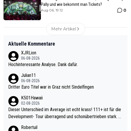
Pally und wie bekommt man Tickets?
0
Aug 06, 19:12
Mehr Artikel
Aktuelle Kommentare
XJRLion
06-08-2026
Hochinteressante Analyse. Dank dafür.
Julian11
06-08-2026
Dritter Euro Titel war in Graz nicht Sindelfingen
K501Hawaii
02-08-2026
Dieser Unterschied im Average ist echt krass! 111+ ist für die
Development- Tour überragend und schonübertrieben stark. U
nter 60 im Ave dagegen eigentlich schon zu schwach - gerade
Robertuil
mal 40+ erst recht. Da gewinnst keinen Blumentopf - ist ja noc