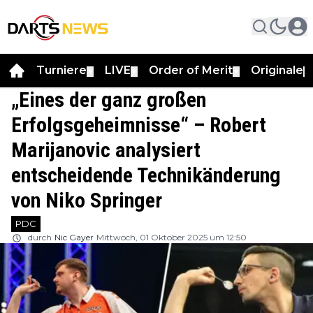
Turniere
LIVE
Order of Merit
Originale
▼
▼
▼
▼
„Eines der ganz großen
Erfolgsgeheimnisse“ – Robert
Marijanovic analysiert
entscheidende Technikänderung
von Niko Springer
PDC
durch
Nic Gayer
Mittwoch, 01 Oktober 2025 um 12:50