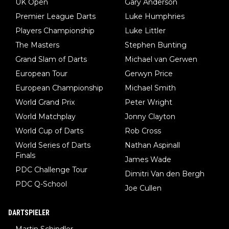
UK Open
Gary Anderson
Premier League Darts
Luke Humphries
Players Championship
Luke Littler
The Masters
Stephen Bunting
Grand Slam of Darts
Michael van Gerwen
European Tour
Gerwyn Price
European Championship
Michael Smith
World Grand Prix
Peter Wright
World Matchplay
Jonny Clayton
World Cup of Darts
Rob Cross
World Series of Darts
Nathan Aspinall
Finals
James Wade
PDC Challenge Tour
Dimitri Van den Bergh
PDC Q-School
Joe Cullen
DARTSPIELER