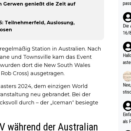
pass
n Gerwen genießt die Zeit auf
5: Teilnehmerfeld, Auslosung,
Die 
nosen
16/8? Die Jugendspiele waren letztes Jah
zwei
l. Allerdings ist Mitchell Lawrie als Nummer 1 der Welt eh quali
 regelmäßig Station in Australien. Nach
fizi
Hallo, warum gibt es keinen Hinweis, dass di
sbane und Townsville kam das Event
eisters erst
aste
 wurden dort die New South Wales
s Ja
rtik
: Rob Cross) ausgetragen.
d wo
etzt
Nee,
Masters 2024, dem einzigen World
urch
stis
eranstaltung neu gebrandet. Bei der
(in 
ten 
cksvoll durch – der „Iceman“ besiegte
als Z
nes 
ttle
Einf
vV p
als 
V während der Australian
n Ri