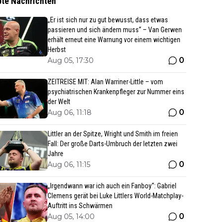
bte Nachrichten
„Er ist sich nur zu gut bewusst, dass etwas
passieren und sich ändern muss“ – Van Gerwen
erhält erneut eine Warnung vor einem wichtigen
Herbst
0
Aug 05, 17:30
ZEITREISE MIT: Alan Warriner-Little – vom
psychiatrischen Krankenpfleger zur Nummer eins
der Welt
0
Aug 06, 11:18
Littler an der Spitze, Wright und Smith im freien
Fall: Der große Darts-Umbruch der letzten zwei
Jahre
0
Aug 06, 11:15
„Irgendwann war ich auch ein Fanboy“: Gabriel
Clemens gerät bei Luke Littlers World-Matchplay-
Auftritt ins Schwärmen
0
Aug 05, 14:00