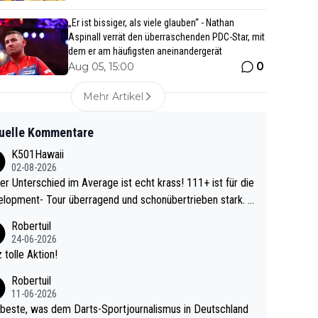
„Er ist bissiger, als viele glauben“ - Nathan
Aspinall verrät den überraschenden PDC-Star, mit
dem er am häufigsten aneinandergerät
0
Aug 05, 15:00
Mehr Artikel
uelle Kommentare
K501Hawaii
02-08-2026
r Unterschied im Average ist echt krass! 111+ ist für die
lopment- Tour überragend und schonübertrieben stark. U
 Ave dagegen eigentlich schon zu schwach - gerad
Robertuil
st recht. Da gewinnst keinen Blumentopf - ist ja n
24-06-2026
kalspiel eines Kreisligisten vs einem Bu
 tolle Aktion!
ligisten.
Robertuil
11-06-2026
beste, was dem Darts-Sportjournalismus in Deutschland