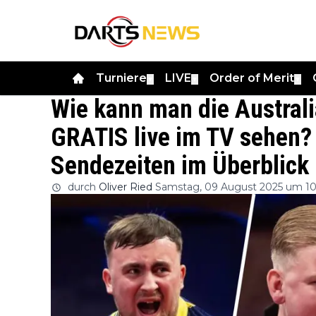
Turniere
LIVE
Order of Merit
▼
▼
▼
Wie kann man die Austral
GRATIS live im TV sehen?
Sendezeiten im Überblick
durch
Oliver Ried
Samstag, 09 August 2025 um 10