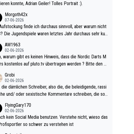
ieren konnte, Adrian Geiler! Tolles Portrait :).
Morgoth42x
07-06-2026
Aufstockung finde ich durchaus sinnvoll, aber warum nicht
r durchaus sehr kur
lig und besser anzuschauen, als manch Erwachsenenspie
AW1963
02-06-2026
ert. Somit ändert die automatische Qualifikation des Weltm
e Nordic Darts M
mal nichts. Ich denke sie wollen damit für nächste
rs kostenlos auf pluto.tv übertragen werden ? Bitte den A
hr vorsorgen, denn da ist er alt genug für die PDC und wir
el aktualisieren, danke!
Grobi
hl wenig WDF Turniere spielen. Dies war bei Archie Self l
02-06-2026
es Jahr der Fall. Er musste als amtierender Weltmeister d
 die dämlichen Schreiber, also die, die beleidigende, rassi
 den Qualifier und ich glaube kaum, dass Mitchel sich das
che und/ oder sexistische Kommentare schreiben, die soll
Vegas) antun würde, wenn er doch eigentlich die PDC-WM
das einfach mal bleiben lassen. Sollten besser mal ihr eige
FlyingGary170
iel hat.
Leben in den Griff kriegen. Nur eins wundert mich: Luke Li
02-06-2026
r war doch neulich erst derjenige, der über Social Media G
ach kein Social Media benutzen. Verstehe nicht, wieso das
rovoziert hat. Und Littlers Mutter schießt öfters mal gege
Profisportler so schwer zu verstehen ist
cardo Pietreczko auf Social Media. Hmmmm. Finde den F