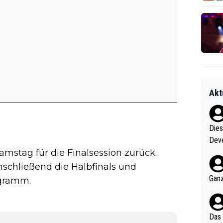
Akt
Diese
Deve
mstag für die Finalsession zurück.
nter 60 im
e mal 40+ er
nschließend die Halbfinals und
och krasser wie ein Po
Ganz
ogramm.
ndes
Das 