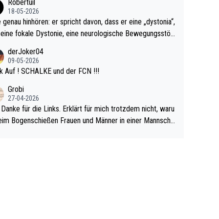
Robertuil
r!
18-05-2026
e genau hinhören: er spricht davon, dass er eine „dystonia“,
 eine fokale Dystonie, eine neurologische Bewegungsstör
 bei der unkontrolliert Bewegungen und Krämpfe erzeugt
derJoker04
en, im Arm hat. Und, dass Medikamente ihm helfen! Ich gl
09-05-2026
 immer noch, dass sehr viele der Dartits-Fälle fälschlich p
k Auf ! SCHALKE und der FCN !!!
ologisiert werden und eigentlich fokale Dystonien sind. Un
Grobi
ese könnten teils wirksam behandelt werden! Dafür müsst
27-04-2026
n nur zum Neurologen und nicht zum Mentaltrainer gehe
 Danke für die Links. Erklärt für mich trotzdem nicht, waru
im Bogenschießen Frauen und Männer in einer Mannscha
pielen. Und beim Dressurreiten sind ebenfalls Frauen und
er in einer Mannschaft und das, obwohl hier auch eine Kö
lichkeit vorausgesetzt ist. Gilt sogar bei den olympischen
n! Der Podcast "Tops Tops Tops" (Folgen 70 und 72) b
äftigt sich ausführlich, sachlich und absolut nachvollziehb
it dem Thema.