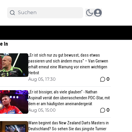
e In
„Er ist sich nur zu gut bewusst, dass etwas
passieren und sich ändern muss“ – Van Gerwen
erhält erneut eine Warnung vor einem wichtigen
Herbst
0
Aug 05, 17:30
„Er ist bissiger, als viele glauben“ - Nathan
Aspinall verrät den überraschenden PDC-Star, mit
dem er am häufigsten aneinandergerät
0
Aug 05, 15:00
Wann beginnt das New Zealand Darts Masters in
Deutschland? So sehen Sie das jüngste Turnier