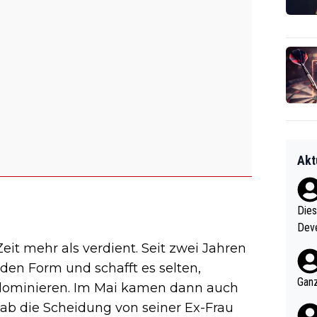
Akt
Diese
Deve
nter 60 im
eit mehr als verdient. Seit zwei Jahren
e mal 40+ er
en Form und schafft es selten,
och krasser wie ein Po
Ganz
 dominieren. Im Mai kamen dann auch
ndes
gab die Scheidung von seiner Ex-Frau