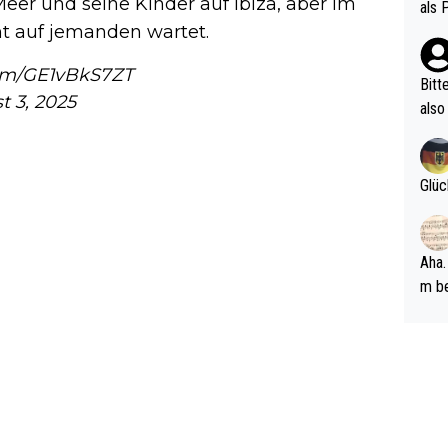
vV p
er und seine Kinder auf Ibiza, aber im
als 
n Ri
ht auf jemanden wartet.
ehle
com/GE1vBkS7ZT
Bitt
t 3, 2025
also
ung,
werd
aube
Glüc
sych
d di
e ma
Aha.
n…
m be
ft s
Männ
rper
Spiele
esch
ar m