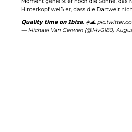
Moment genießt er noch die Sonne, das Me
Hinterkopf weiß er, dass die Dartwelt nic
𝗤𝘂𝗮𝗹𝗶𝘁𝘆 𝘁𝗶𝗺𝗲 𝗼𝗻 𝗜𝗯𝗶𝘇𝗮. ☀️🌊
pic.twitter.
— Michael Van Gerwen (@MvG180)
Augus