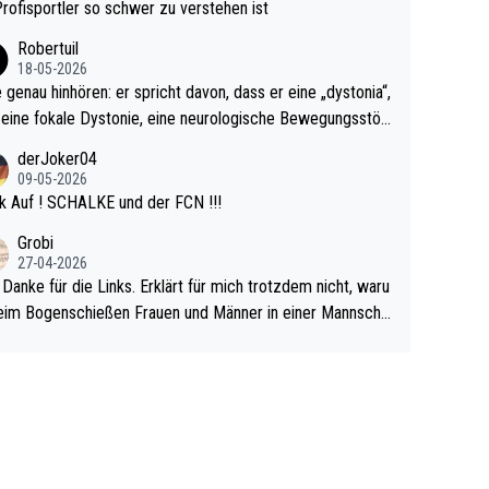
rovoziert hat. Und Littlers Mutter schießt öfters mal gege
Profisportler so schwer zu verstehen ist
cardo Pietreczko auf Social Media. Hmmmm. Finde den F
Robertuil
r!
18-05-2026
e genau hinhören: er spricht davon, dass er eine „dystonia“,
 eine fokale Dystonie, eine neurologische Bewegungsstör
 bei der unkontrolliert Bewegungen und Krämpfe erzeugt
derJoker04
en, im Arm hat. Und, dass Medikamente ihm helfen! Ich gl
09-05-2026
 immer noch, dass sehr viele der Dartits-Fälle fälschlich p
k Auf ! SCHALKE und der FCN !!!
ologisiert werden und eigentlich fokale Dystonien sind. Un
Grobi
ese könnten teils wirksam behandelt werden! Dafür müsst
27-04-2026
n nur zum Neurologen und nicht zum Mentaltrainer gehe
 Danke für die Links. Erklärt für mich trotzdem nicht, waru
im Bogenschießen Frauen und Männer in einer Mannscha
pielen. Und beim Dressurreiten sind ebenfalls Frauen und
er in einer Mannschaft und das, obwohl hier auch eine Kö
lichkeit vorausgesetzt ist. Gilt sogar bei den olympischen
n! Der Podcast "Tops Tops Tops" (Folgen 70 und 72) b
äftigt sich ausführlich, sachlich und absolut nachvollziehb
it dem Thema.