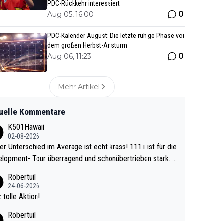
PDC-Rückkehr interessiert
0
Aug 05, 16:00
PDC-Kalender August: Die letzte ruhige Phase vor
dem großen Herbst-Ansturm
0
Aug 06, 11:23
Mehr Artikel
uelle Kommentare
K501Hawaii
02-08-2026
r Unterschied im Average ist echt krass! 111+ ist für die
lopment- Tour überragend und schonübertrieben stark. U
 Ave dagegen eigentlich schon zu schwach - gerad
Robertuil
st recht. Da gewinnst keinen Blumentopf - ist ja n
24-06-2026
kalspiel eines Kreisligisten vs einem Bu
 tolle Aktion!
ligisten.
Robertuil