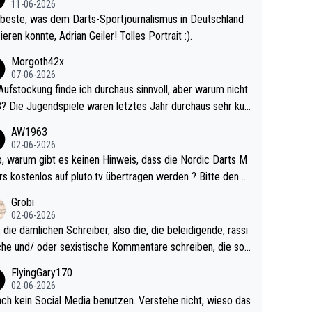
11-06-2026
beste, was dem Darts-Sportjournalismus in Deutschland
ieren konnte, Adrian Geiler! Tolles Portrait :).
Morgoth42x
07-06-2026
Aufstockung finde ich durchaus sinnvoll, aber warum nicht
r durchaus sehr kur
lig und besser anzuschauen, als manch Erwachsenenspie
AW1963
02-06-2026
ert. Somit ändert die automatische Qualifikation des Weltm
e Nordic Darts M
mal nichts. Ich denke sie wollen damit für nächste
rs kostenlos auf pluto.tv übertragen werden ? Bitte den A
hr vorsorgen, denn da ist er alt genug für die PDC und wir
el aktualisieren, danke!
Grobi
hl wenig WDF Turniere spielen. Dies war bei Archie Self l
02-06-2026
es Jahr der Fall. Er musste als amtierender Weltmeister d
 die dämlichen Schreiber, also die, die beleidigende, rassi
 den Qualifier und ich glaube kaum, dass Mitchel sich das
che und/ oder sexistische Kommentare schreiben, die soll
Vegas) antun würde, wenn er doch eigentlich die PDC-WM
das einfach mal bleiben lassen. Sollten besser mal ihr eige
FlyingGary170
iel hat.
Leben in den Griff kriegen. Nur eins wundert mich: Luke Li
02-06-2026
r war doch neulich erst derjenige, der über Social Media G
ach kein Social Media benutzen. Verstehe nicht, wieso das