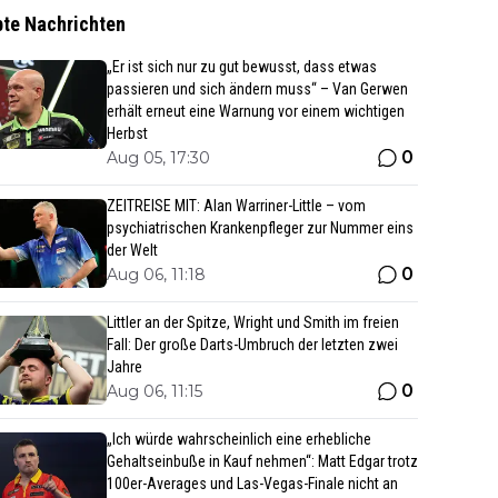
bte Nachrichten
„Er ist sich nur zu gut bewusst, dass etwas
passieren und sich ändern muss“ – Van Gerwen
erhält erneut eine Warnung vor einem wichtigen
Herbst
0
Aug 05, 17:30
ZEITREISE MIT: Alan Warriner-Little – vom
psychiatrischen Krankenpfleger zur Nummer eins
der Welt
0
Aug 06, 11:18
Littler an der Spitze, Wright und Smith im freien
Fall: Der große Darts-Umbruch der letzten zwei
Jahre
0
Aug 06, 11:15
„Ich würde wahrscheinlich eine erhebliche
Gehaltseinbuße in Kauf nehmen“: Matt Edgar trotz
100er-Averages und Las-Vegas-Finale nicht an