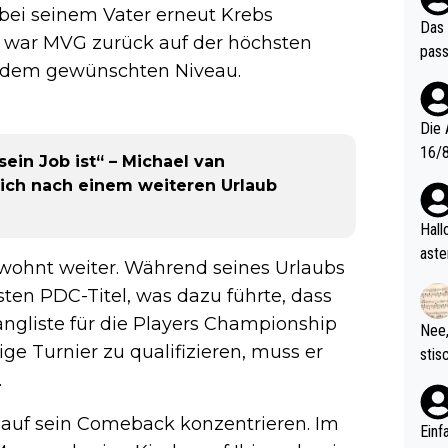
bei seinem Vater erneut Krebs
Das 
ni war MVG zurück auf der höchsten
pass
f dem gewünschten Niveau.
Die 
16/8? Die Jugendspiele waren letztes Jah
sein Job ist“ – Michael van
zwei
sich nach einem weiteren Urlaub
l. Allerdings ist Mitchell Lawrie als Nummer 1 der Welt eh quali
fizi
Hallo, warum gibt es keinen Hinweis, dass di
eisters erst
aste
wohnt weiter. Während seines Urlaubs
s Ja
rtik
ten PDC-Titel, was dazu führte, dass
d wo
etzt
ngliste für die Players Championship
Nee,
urch
ige Turnier zu qualifizieren, muss er
stis
(in 
ten 
.
als Z
nes 
 auf sein Comeback konzentrieren. Im
ttle
Einf