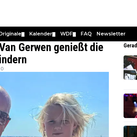
Originale
Kalender
WDF
FAQ
Newsletter
▼
▼
▼
 Van Gerwen genießt die
Gerad
Kindern
10