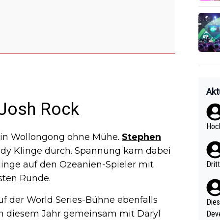
Akt
 Josh Rock
Hoch
e in Wollongong ohne Mühe.
Stephen
Brody Klinge durch. Spannung kam dabei
linge auf den Ozeanien-Spieler mit
Drit
sten Runde.
uf der World Series-Bühne ebenfalls
Diese
 in diesem Jahr gemeinsam mit Daryl
Deve