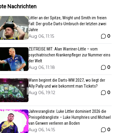
bte Nachrichten
Littler an der Spitze, Wright und Smith im freien
Fall: Der große Darts-Umbruch der letzten zwei
Jahre
0
Aug 06, 11:15
ZEITREISE MIT: Alan Warriner-Little – vom
psychiatrischen Krankenpfleger zur Nummer eins
der Welt
0
Aug 06, 11:18
Wann beginnt die Darts-WM 2027, wo liegt der
Ally Pally und wie bekommt man Tickets?
0
Aug 06, 19:12
Jahresrangliste: Luke Littler dominiert 2026 die
Preisgeldrangliste – Luke Humphries und Michael
van Gerwen verlieren an Boden
0
Aug 06, 14:15