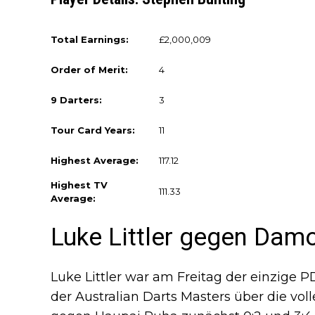
Total Earnings:
£2,000,009
Order of Merit:
4
9 Darters:
3
Tour Card Years:
11
Highest Average:
117.12
Highest TV
111.33
Average:
Luke Littler gegen Dam
Luke Littler war am Freitag der einzige P
der Australian Darts Masters über die vo