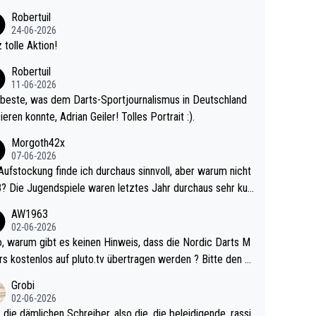
 Ave dagegen eigentlich schon zu schwach - gerad
Robertuil
st recht. Da gewinnst keinen Blumentopf - ist ja n
24-06-2026
kalspiel eines Kreisligisten vs einem Bu
 tolle Aktion!
ligisten.
Robertuil
11-06-2026
beste, was dem Darts-Sportjournalismus in Deutschland
ieren konnte, Adrian Geiler! Tolles Portrait :).
Morgoth42x
07-06-2026
Aufstockung finde ich durchaus sinnvoll, aber warum nicht
r durchaus sehr kur
lig und besser anzuschauen, als manch Erwachsenenspie
AW1963
02-06-2026
ert. Somit ändert die automatische Qualifikation des Weltm
e Nordic Darts M
mal nichts. Ich denke sie wollen damit für nächste
rs kostenlos auf pluto.tv übertragen werden ? Bitte den A
hr vorsorgen, denn da ist er alt genug für die PDC und wir
el aktualisieren, danke!
Grobi
hl wenig WDF Turniere spielen. Dies war bei Archie Self l
02-06-2026
es Jahr der Fall. Er musste als amtierender Weltmeister d
 die dämlichen Schreiber, also die, die beleidigende, rassi