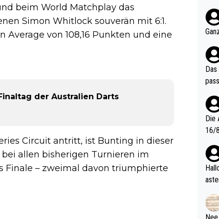
nter 60 im
und beim World Matchplay das
e mal 40+ er
enen Simon Whitlock souverän mit 6:1.
och krasser wie ein Po
Ganz
n Average von 108,16 Punkten und eine
ndes
Das 
pass
inaltag der Australien Darts
Die 
16/8? Die Jugendspiele waren letztes Jah
s Circuit antritt, ist Bunting in dieser
zwei
 bei allen bisherigen Turnieren im
l. Allerdings ist Mitchell Lawrie als Nummer 1 der Welt eh quali
fizi
s Finale – zweimal davon triumphierte
Hallo, warum gibt es keinen Hinweis, dass di
eisters erst
aste
s Ja
rtik
d wo
etzt
Nee,