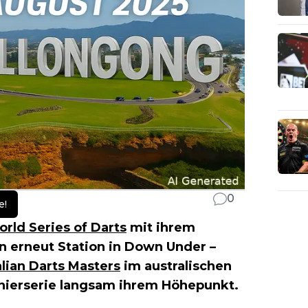
0
e!
rld Series of Darts
mit ihrem
en erneut Station in Down Under –
lian Darts Masters
im australischen
rnierserie langsam ihrem Höhepunkt.