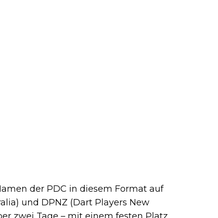
 Namen der PDC in diesem Format auf
ralia) und DPNZ (Dart Players New
ber zwei Tage – mit einem festen Platz