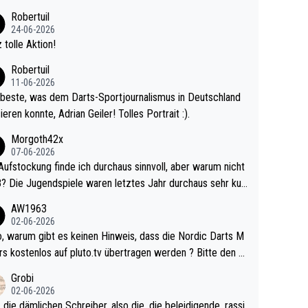
 Ave dagegen eigentlich schon zu schwach - gerad
Robertuil
st recht. Da gewinnst keinen Blumentopf - ist ja n
24-06-2026
kalspiel eines Kreisligisten vs einem Bu
 tolle Aktion!
ligisten.
Robertuil
11-06-2026
beste, was dem Darts-Sportjournalismus in Deutschland
ieren konnte, Adrian Geiler! Tolles Portrait :).
Morgoth42x
07-06-2026
Aufstockung finde ich durchaus sinnvoll, aber warum nicht
r durchaus sehr kur
lig und besser anzuschauen, als manch Erwachsenenspie
AW1963
02-06-2026
ert. Somit ändert die automatische Qualifikation des Weltm
e Nordic Darts M
mal nichts. Ich denke sie wollen damit für nächste
rs kostenlos auf pluto.tv übertragen werden ? Bitte den A
hr vorsorgen, denn da ist er alt genug für die PDC und wir
el aktualisieren, danke!
Grobi
hl wenig WDF Turniere spielen. Dies war bei Archie Self l
02-06-2026
es Jahr der Fall. Er musste als amtierender Weltmeister d
 die dämlichen Schreiber, also die, die beleidigende, rassi