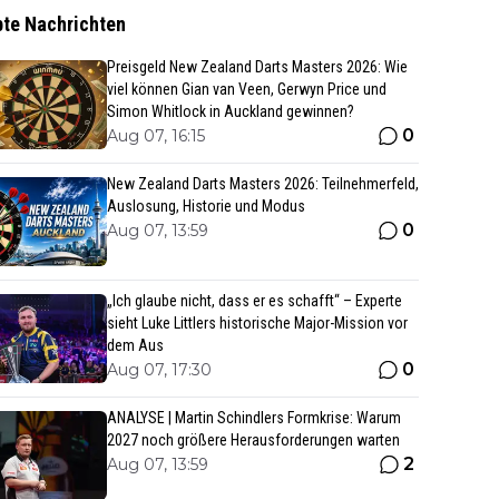
bte Nachrichten
Preisgeld New Zealand Darts Masters 2026: Wie
viel können Gian van Veen, Gerwyn Price und
Simon Whitlock in Auckland gewinnen?
0
Aug 07, 16:15
New Zealand Darts Masters 2026: Teilnehmerfeld,
Auslosung, Historie und Modus
0
Aug 07, 13:59
„Ich glaube nicht, dass er es schafft“ – Experte
sieht Luke Littlers historische Major-Mission vor
dem Aus
0
Aug 07, 17:30
ANALYSE | Martin Schindlers Formkrise: Warum
2027 noch größere Herausforderungen warten
2
Aug 07, 13:59