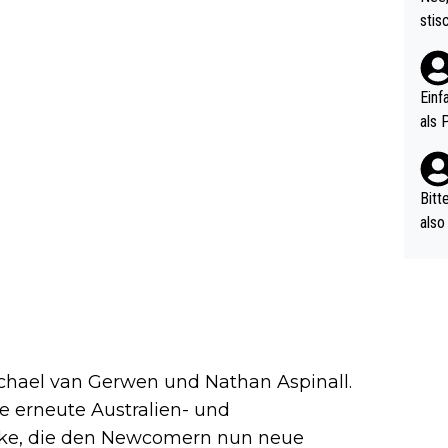
urch
stis
(in 
ten 
als Z
nes 
ttle
Einf
vV p
als 
n Ri
ehle
Bitt
also
ung,
werd
aube
sych
d di
e ma
ichael van Gerwen und Nathan Aspinall.
n…
e erneute Australien- und
ücke, die den Newcomern nun neue