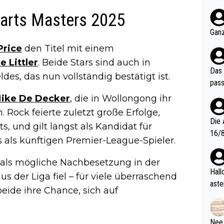
nter 60 im
Darts Masters 2025
e mal 40+ er
och krasser wie ein Po
Ganz
ndes
Price
den Titel mit einem
e Littler
. Beide Stars sind auch in
Das 
es, das nun vollständig bestätigt ist.
pass
ike De Decker
, die in Wollongong ihr
 Rock feierte zuletzt große Erfolge,
Die 
, und gilt längst als Kandidat für
16/8? Die Jugendspiele waren letztes Jah
s als künftigen Premier-League-Spieler.
zwei
l. Allerdings ist Mitchell Lawrie als Nummer 1 der Welt eh quali
als mögliche Nachbesetzung in der
fizi
Hallo, warum gibt es keinen Hinweis, dass di
 der Liga fiel – für viele überraschend
eisters erst
aste
eide ihre Chance, sich auf
s Ja
rtik
d wo
etzt
Nee,