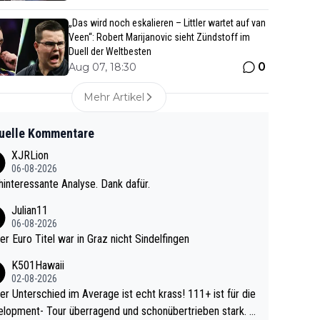
„Das wird noch eskalieren – Littler wartet auf van
Veen“: Robert Marijanovic sieht Zündstoff im
Duell der Weltbesten
0
Aug 07, 18:30
Mehr Artikel
uelle Kommentare
XJRLion
06-08-2026
interessante Analyse. Dank dafür.
Julian11
06-08-2026
ter Euro Titel war in Graz nicht Sindelfingen
K501Hawaii
02-08-2026
r Unterschied im Average ist echt krass! 111+ ist für die
lopment- Tour überragend und schonübertrieben stark. U