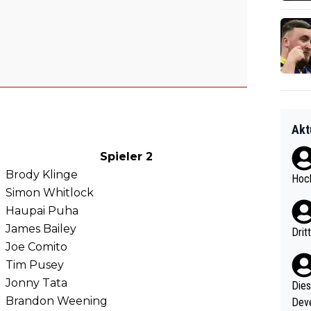
Akt
Spieler 2
Brody Klinge
Hoch
Simon Whitlock
Haupai Puha
James Bailey
Drit
Joe Comito
Tim Pusey
Jonny Tata
Diese
Brandon Weening
Deve