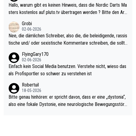
ziert. Somit ändert die automatische Qualifikation des Weltmei
Hallo, warum gibt es keinen Hinweis, dass die Nordic Darts Ma
sters erstmal nichts. Ich denke sie wollen damit für nächstes J
sters kostenlos auf pluto.tv übertragen werden ? Bitte den Arti
ahr vorsorgen, denn da ist er alt genug für die PDC und wird w
kel aktualisieren, danke!
Grobi
ohl wenig WDF Turniere spielen. Dies war bei Archie Self letzt
02-06-2026
es Jahr der Fall. Er musste als amtierender Weltmeister durch
Nee, die dämlichen Schreiber, also die, die beleidigende, rassis
den Qualifier und ich glaube kaum, dass Mitchel sich das (in Ve
tische und/ oder sexistische Kommentare schreiben, die sollte
gas) antun würde, wenn er doch eigentlich die PDC-WM als Zi
n das einfach mal bleiben lassen. Sollten besser mal ihr eigene
FlyingGary170
el hat.
s Leben in den Griff kriegen. Nur eins wundert mich: Luke Little
02-06-2026
r war doch neulich erst derjenige, der über Social Media GvV p
Einfach kein Social Media benutzen. Verstehe nicht, wieso das
rovoziert hat. Und Littlers Mutter schießt öfters mal gegen Ric
als Profisportler so schwer zu verstehen ist
ardo Pietreczko auf Social Media. Hmmmm. Finde den Fehler!
Robertuil
18-05-2026
Bitte genau hinhören: er spricht davon, dass er eine „dystonia“,
also eine fokale Dystonie, eine neurologische Bewegungsstöru
ng, bei der unkontrolliert Bewegungen und Krämpfe erzeugt w
erden, im Arm hat. Und, dass Medikamente ihm helfen! Ich glau
be immer noch, dass sehr viele der Dartits-Fälle fälschlich psy
chologisiert werden und eigentlich fokale Dystonien sind. Und