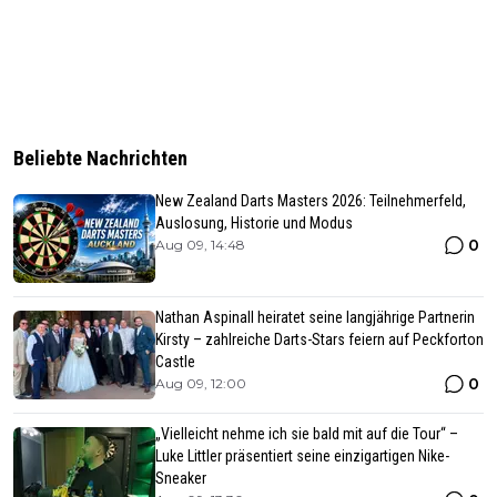
Beliebte Nachrichten
New Zealand Darts Masters 2026: Teilnehmerfeld,
Auslosung, Historie und Modus
0
Aug 09, 14:48
Nathan Aspinall heiratet seine langjährige Partnerin
Kirsty – zahlreiche Darts-Stars feiern auf Peckforton
Castle
0
Aug 09, 12:00
„Vielleicht nehme ich sie bald mit auf die Tour“ –
Luke Littler präsentiert seine einzigartigen Nike-
Sneaker