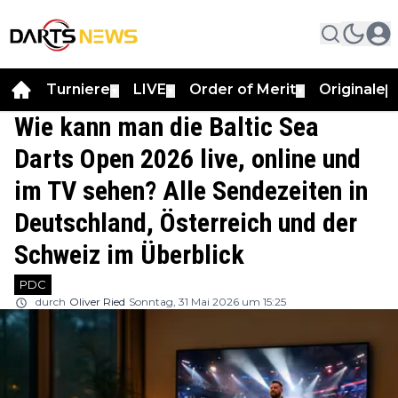
Turniere
LIVE
Order of Merit
Originale
▼
▼
▼
▼
Wie kann man die Baltic Sea
Darts Open 2026 live, online und
im TV sehen? Alle Sendezeiten in
Deutschland, Österreich und der
Schweiz im Überblick
PDC
durch
Oliver Ried
Sonntag, 31 Mai 2026 um 15:25