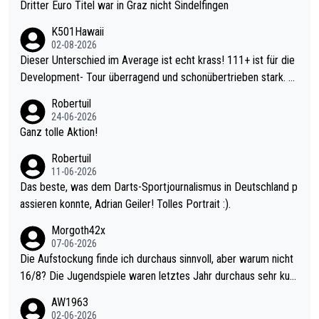
Dritter Euro Titel war in Graz nicht Sindelfingen
K501Hawaii
02-08-2026
Dieser Unterschied im Average ist echt krass! 111+ ist für die
Development- Tour überragend und schonübertrieben stark. U
nter 60 im Ave dagegen eigentlich schon zu schwach - gerade
Robertuil
mal 40+ erst recht. Da gewinnst keinen Blumentopf - ist ja noc
24-06-2026
h krasser wie ein Pokalspiel eines Kreisligisten vs einem Bund
Ganz tolle Aktion!
esligisten.
Robertuil
11-06-2026
Das beste, was dem Darts-Sportjournalismus in Deutschland p
assieren konnte, Adrian Geiler! Tolles Portrait :).
Morgoth42x
07-06-2026
Die Aufstockung finde ich durchaus sinnvoll, aber warum nicht
16/8? Die Jugendspiele waren letztes Jahr durchaus sehr kurz
weilig und besser anzuschauen, als manch Erwachsenenspiel.
AW1963
Allerdings ist Mitchell Lawrie als Nummer 1 der Welt eh qualifi
02-06-2026