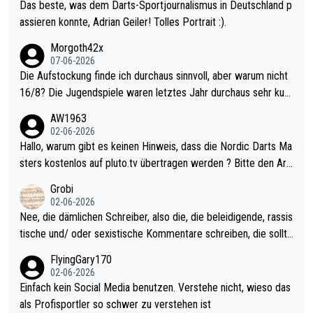
Das beste, was dem Darts-Sportjournalismus in Deutschland p
assieren konnte, Adrian Geiler! Tolles Portrait :).
Morgoth42x
07-06-2026
Die Aufstockung finde ich durchaus sinnvoll, aber warum nicht
16/8? Die Jugendspiele waren letztes Jahr durchaus sehr kurz
weilig und besser anzuschauen, als manch Erwachsenenspiel.
AW1963
Allerdings ist Mitchell Lawrie als Nummer 1 der Welt eh qualifi
02-06-2026
ziert. Somit ändert die automatische Qualifikation des Weltmei
Hallo, warum gibt es keinen Hinweis, dass die Nordic Darts Ma
sters erstmal nichts. Ich denke sie wollen damit für nächstes J
sters kostenlos auf pluto.tv übertragen werden ? Bitte den Arti
ahr vorsorgen, denn da ist er alt genug für die PDC und wird w
kel aktualisieren, danke!
Grobi
ohl wenig WDF Turniere spielen. Dies war bei Archie Self letzt
02-06-2026
es Jahr der Fall. Er musste als amtierender Weltmeister durch
Nee, die dämlichen Schreiber, also die, die beleidigende, rassis
den Qualifier und ich glaube kaum, dass Mitchel sich das (in Ve
tische und/ oder sexistische Kommentare schreiben, die sollte
gas) antun würde, wenn er doch eigentlich die PDC-WM als Zi
n das einfach mal bleiben lassen. Sollten besser mal ihr eigene
FlyingGary170
el hat.
s Leben in den Griff kriegen. Nur eins wundert mich: Luke Little
02-06-2026
r war doch neulich erst derjenige, der über Social Media GvV p
Einfach kein Social Media benutzen. Verstehe nicht, wieso das
rovoziert hat. Und Littlers Mutter schießt öfters mal gegen Ric
als Profisportler so schwer zu verstehen ist