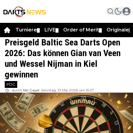
Turniere
LIVE
Order of Merit
Originale
▼
▼
▼
▼
Preisgeld Baltic Sea Darts Open
2026: Das können Gian van Veen
und Wessel Nijman in Kiel
gewinnen
PDC
durch
Nic Gayer
Sonntag, 31 Mai 2026 um 15:27