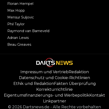
Florian Hempel
Max Hopp
Mensur Suljovic
Phil Taylor
Raymond van Barneveld
Adrian Lewis
Beau Greaves
Impressum und Vertrieb
Redaktion
Datenschutz und Cookie-Richtlinien
Ethik und Redaktion
Fakten Überprüfung
Korrekturrichtlinie
Eigentumsfinanzierungs- und Werbepolitik
Kontakt
Linkpartner
©
2026
Dartsnews.de
-
Alle Rechte vorbehalten