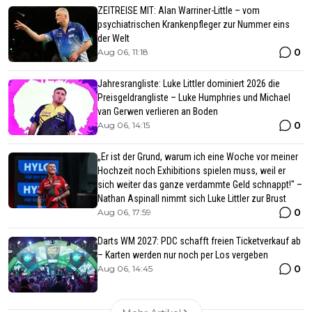
ZEITREISE MIT: Alan Warriner-Little – vom
psychiatrischen Krankenpfleger zur Nummer eins
der Welt
0
Aug 06, 11:18
Jahresrangliste: Luke Littler dominiert 2026 die
Preisgeldrangliste – Luke Humphries und Michael
van Gerwen verlieren an Boden
0
Aug 06, 14:15
„Er ist der Grund, warum ich eine Woche vor meiner
Hochzeit noch Exhibitions spielen muss, weil er
sich weiter das ganze verdammte Geld schnappt!" –
Nathan Aspinall nimmt sich Luke Littler zur Brust
0
Aug 06, 17:59
Darts WM 2027: PDC schafft freien Ticketverkauf ab
– Karten werden nur noch per Los vergeben
0
Aug 06, 14:45