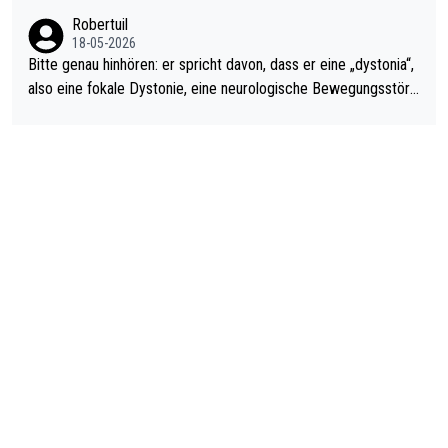
ardo Pietreczko auf Social Media. Hmmmm. Finde den Fehler!
Robertuil
18-05-2026
Bitte genau hinhören: er spricht davon, dass er eine „dystonia“,
also eine fokale Dystonie, eine neurologische Bewegungsstöru
ng, bei der unkontrolliert Bewegungen und Krämpfe erzeugt w
erden, im Arm hat. Und, dass Medikamente ihm helfen! Ich glau
be immer noch, dass sehr viele der Dartits-Fälle fälschlich psy
chologisiert werden und eigentlich fokale Dystonien sind. Und
diese könnten teils wirksam behandelt werden! Dafür müsste
man nur zum Neurologen und nicht zum Mentaltrainer gehen…