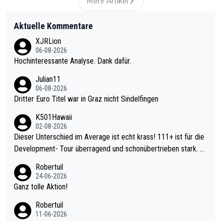
Mehr Artikel
Aktuelle Kommentare
XJRLion
06-08-2026
Hochinteressante Analyse. Dank dafür.
Julian11
06-08-2026
Dritter Euro Titel war in Graz nicht Sindelfingen
K501Hawaii
02-08-2026
Dieser Unterschied im Average ist echt krass! 111+ ist für die
Development- Tour überragend und schonübertrieben stark. U
nter 60 im Ave dagegen eigentlich schon zu schwach - gerade
Robertuil
mal 40+ erst recht. Da gewinnst keinen Blumentopf - ist ja noc
24-06-2026
h krasser wie ein Pokalspiel eines Kreisligisten vs einem Bund
Ganz tolle Aktion!
esligisten.
Robertuil
11-06-2026