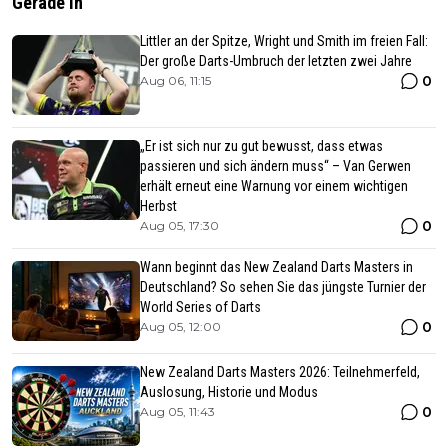
Gerade In
Littler an der Spitze, Wright und Smith im freien Fall:
Der große Darts-Umbruch der letzten zwei Jahre
0
Aug 06, 11:15
„Er ist sich nur zu gut bewusst, dass etwas
passieren und sich ändern muss“ – Van Gerwen
erhält erneut eine Warnung vor einem wichtigen
Herbst
0
Aug 05, 17:30
Wann beginnt das New Zealand Darts Masters in
Deutschland? So sehen Sie das jüngste Turnier der
World Series of Darts
0
Aug 05, 12:00
New Zealand Darts Masters 2026: Teilnehmerfeld,
Auslosung, Historie und Modus
0
Aug 05, 11:43