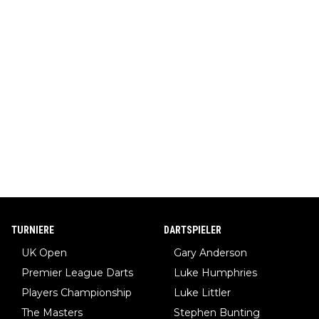
TURNIERE
DARTSPIELER
UK Open
Gary Anderson
Premier League Darts
Luke Humphries
Players Championship
Luke Littler
The Masters
Stephen Bunting