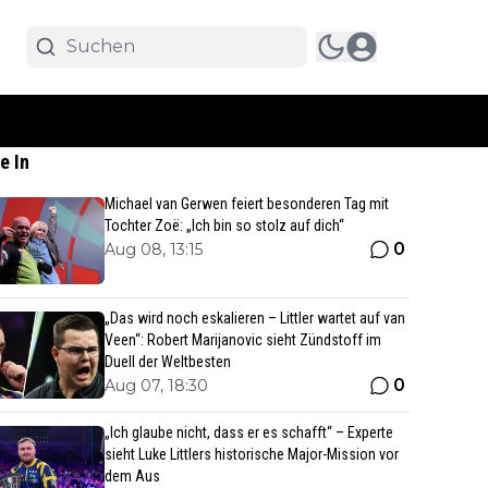
e In
Michael van Gerwen feiert besonderen Tag mit
Tochter Zoë: „Ich bin so stolz auf dich“
0
Aug 08, 13:15
„Das wird noch eskalieren – Littler wartet auf van
Veen“: Robert Marijanovic sieht Zündstoff im
Duell der Weltbesten
0
Aug 07, 18:30
„Ich glaube nicht, dass er es schafft“ – Experte
sieht Luke Littlers historische Major-Mission vor
dem Aus