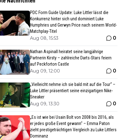
bte Nachrichten
PDC Form Guide Update: Luke Littler lässt die
Konkurrenz hinter sich und dominiert Luke
Humphries und Gerwyn Price nach seinem World-
Matchplay-Titel
0
Aug 08, 15:53
Nathan Aspinall heiratet seine langjährige
Partnerin Kirsty – zahlreiche Darts-Stars feiern
auf Peckforton Castle
0
Aug 09, 12:00
„Vielleicht nehme ich sie bald mit auf die Tour“ –
Luke Littler präsentiert seine einzigartigen Nike-
Sneaker
0
Aug 09, 13:30
„Es ist wie bei Usain Bolt von 2008 bis 2016, als
er jedes große Event gewann" – Emma Paton
zieht prestigeträchtigen Vergleich zu Luke Littlers
Dominanz