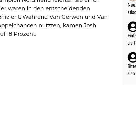
etzt
Nee,
der waren in den entscheidenden
urch
stis
effizient. Während Van Gerwen und Van
(in 
ten 
als Z
Doppelchancen nutzten, kamen Josh
nes 
f 18 Prozent.
ttle
Einf
vV p
als 
n Ri
ehle
Bitt
also
ung,
werd
aube
sych
d di
e ma
n…