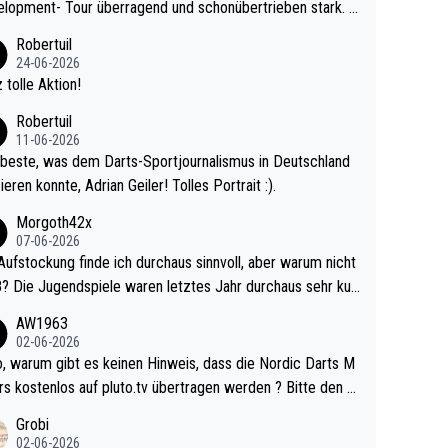
lopment- Tour überragend und schonübertrieben stark. U
 Ave dagegen eigentlich schon zu schwach - gerad
Robertuil
st recht. Da gewinnst keinen Blumentopf - ist ja n
24-06-2026
kalspiel eines Kreisligisten vs einem Bu
 tolle Aktion!
ligisten.
Robertuil
11-06-2026
beste, was dem Darts-Sportjournalismus in Deutschland
ieren konnte, Adrian Geiler! Tolles Portrait :).
Morgoth42x
07-06-2026
Aufstockung finde ich durchaus sinnvoll, aber warum nicht
r durchaus sehr kur
lig und besser anzuschauen, als manch Erwachsenenspie
AW1963
02-06-2026
ert. Somit ändert die automatische Qualifikation des Weltm
e Nordic Darts M
mal nichts. Ich denke sie wollen damit für nächste
rs kostenlos auf pluto.tv übertragen werden ? Bitte den A
hr vorsorgen, denn da ist er alt genug für die PDC und wir
el aktualisieren, danke!
Grobi
hl wenig WDF Turniere spielen. Dies war bei Archie Self l
02-06-2026