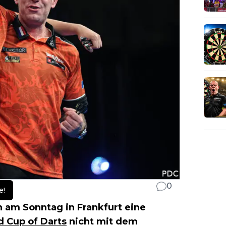
0
e!
n am Sonntag in Frankfurt eine
d Cup of Darts
nicht mit dem