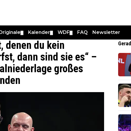
Originale
Kalender
WDF
FAQ
Newsletter
▼
▼
▼
t, denen du kein
Gerad
st, dann sind sie es“ –
nalniederlage großes
anden