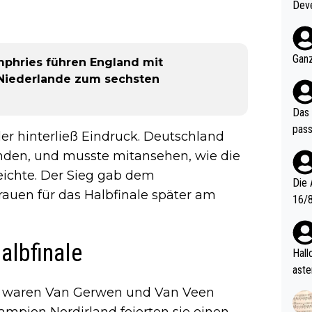
Deve
nter 60 im
e mal 40+ er
och krasser wie ein Po
Ganz
mphries führen England mit
ndes
 Niederlande zum sechsten
Das 
pass
er hinterließ Eindruck. Deutschland
nden, und musste mitansehen, wie die
reichte. Der Sieg gab dem
Die 
rauen für das Halbfinale später am
16/8? Die Jugendspiele waren letztes Jah
zwei
l. Allerdings ist Mitchell Lawrie als Nummer 1 der Welt eh quali
albfinale
fizi
Hallo, warum gibt es keinen Hinweis, dass di
eisters erst
aste
s Ja
rtik
e waren Van Gerwen und Van Veen
d wo
mpion Nordirland feierten sie einen