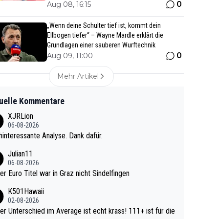
0
Aug 08, 16:15
„Wenn deine Schulter tief ist, kommt dein
Ellbogen tiefer“ – Wayne Mardle erklärt die
Grundlagen einer sauberen Wurftechnik
0
Aug 09, 11:00
Mehr Artikel
uelle Kommentare
XJRLion
06-08-2026
interessante Analyse. Dank dafür.
Julian11
06-08-2026
ter Euro Titel war in Graz nicht Sindelfingen
K501Hawaii
02-08-2026
r Unterschied im Average ist echt krass! 111+ ist für die