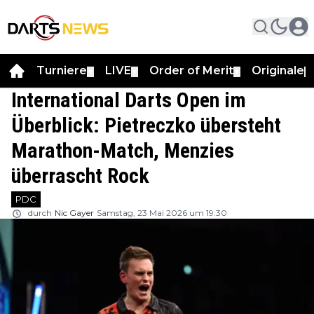
Turniere
LIVE
Order of Merit
Originale
▼
▼
▼
▼
International Darts Open im
Überblick: Pietreczko übersteht
Marathon-Match, Menzies
überrascht Rock
PDC
durch
Nic Gayer
Samstag, 23 Mai 2026 um 19:30