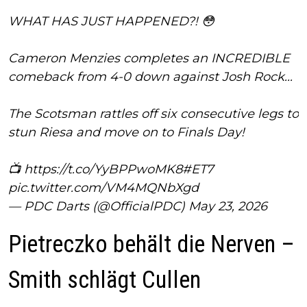
WHAT HAS JUST HAPPENED?! 😳
Cameron Menzies completes an INCREDIBLE
comeback from 4-0 down against Josh Rock...
The Scotsman rattles off six consecutive legs to
stun Riesa and move on to Finals Day!
📺
https://t.co/YyBPPwoMK8
#ET7
pic.twitter.com/VM4MQNbXgd
— PDC Darts (@OfficialPDC)
May 23, 2026
Pietreczko behält die Nerven –
Smith schlägt Cullen