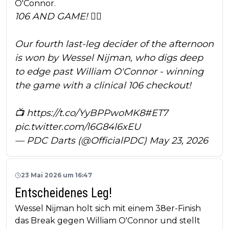
O'Connor.
106 AND GAME! 😮‍💨
Our fourth last-leg decider of the afternoon
is won by Wessel Nijman, who digs deep
to edge past William O'Connor - winning
the game with a clinical 106 checkout!
📺
https://t.co/YyBPPwoMK8
#ET7
pic.twitter.com/l6G84l6xEU
— PDC Darts (@OfficialPDC)
May 23, 2026
23 Mai 2026 um 16:47
Entscheidenes Leg!
Wessel Nijman holt sich mit einem 38er-Finish
das Break gegen William O'Connor und stellt