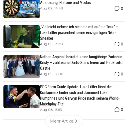
Auslosung, Historie und Modus
0
Aug 09, 14:48
„Vielleicht nehme ich sie bald mit auf die Tour“ –
Luke Littler präsentiert seine einzigartigen Nike-
Sneaker
0
Aug 09, 13:30
Nathan Aspinall heiratet seine langjährige Partnerin
Kirsty – zahlreiche Darts-Stars feiern auf Peckforton
Castle
0
Aug 09, 12:00
PDC Form Guide Update: Luke Littler lässt die
Konkurrenz hinter sich und dominiert Luke
Humphries und Gerwyn Price nach seinem World-
Matchplay-Titel
0
Aug 08, 15:53
Mehr Artikel