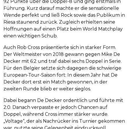
92 Punkte über die Doppel-8 und ging erstmals in
Führung. Kurz darauf machte er die sensationelle
Wende perfekt und ließ Rock sowie das Publikum in
Riesa staunend zurück. Zugleich erhielten seine
Hoffnungen auf einen Platz beim World Matchplay
einen wichtigen Schub.
Auch Rob Cross präsentierte sich in starker Form.
Der Weltmeister von 2018 gewann gegen Mike De
Decker mit 6:2 und traf dabei sechs Doppel in Serie.
Für den Belgier setzte sich dagegen die schwierige
European-Tour-Saison fort: In diesem Jahr hat De
Decker dort erst ein Match gewonnen, in der
zweiten Runde blieb er weiter sieglos.
Dabei begann De Decker ordentlich und führte mit
2:0. Danach verpasste er jedoch Chancen auf
Doppel, während Cross immer stärker wurde.
„Voltage“, der als Nachrücker ins Turnier gekommen
war, nutzte seine Gelegenheit eindrucksvoll.