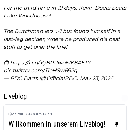
For the third time in 19 days, Kevin Doets beats
Luke Woodhouse!
The Dutchman led 4-1 but found himself in a
last-leg decider, where he produced his best
stuff to get over the line!
📺
https://t.co/YyBPPwoMK8
#ET7
pic.twitter.com/TIeH8w692q
— PDC Darts (@OfficialPDC)
May 23, 2026
Liveblog
23 Mai 2026 um 12:39
Willkommen in unserem Liveblog!