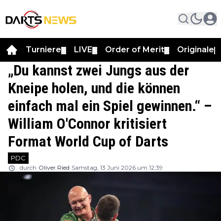
Turniere
LIVE
Order of Merit
Originale
▼
▼
▼
▼
„Du kannst zwei Jungs aus der
Kneipe holen, und die können
einfach mal ein Spiel gewinnen.“ –
William O'Connor kritisiert
Format World Cup of Darts
PDC
durch
Oliver Ried
Samstag, 13 Juni 2026 um 12:39