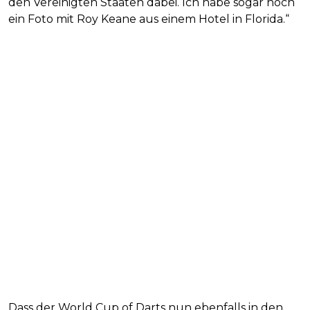
den Vereinigten Staaten dabei. Ich habe sogar noch
ein Foto mit Roy Keane aus einem Hotel in Florida.“
Dass der World Cup of Darts nun ebenfalls in den