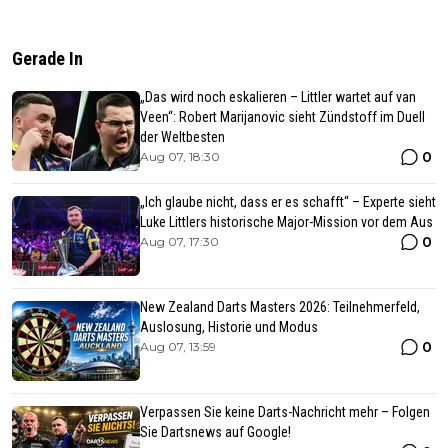
Gerade In
„Das wird noch eskalieren – Littler wartet auf van
Veen“: Robert Marijanovic sieht Zündstoff im Duell
der Weltbesten
0
Aug 07, 18:30
„Ich glaube nicht, dass er es schafft“ – Experte sieht
Luke Littlers historische Major-Mission vor dem Aus
0
Aug 07, 17:30
New Zealand Darts Masters 2026: Teilnehmerfeld,
Auslosung, Historie und Modus
0
Aug 07, 13:59
Verpassen Sie keine Darts-Nachricht mehr – Folgen
Sie Dartsnews auf Google!