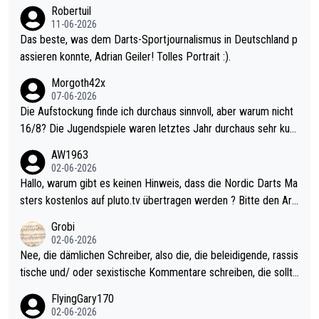
Robertuil
11-06-2026
Das beste, was dem Darts-Sportjournalismus in Deutschland p
assieren konnte, Adrian Geiler! Tolles Portrait :).
Morgoth42x
07-06-2026
Die Aufstockung finde ich durchaus sinnvoll, aber warum nicht
16/8? Die Jugendspiele waren letztes Jahr durchaus sehr kurz
weilig und besser anzuschauen, als manch Erwachsenenspiel.
AW1963
Allerdings ist Mitchell Lawrie als Nummer 1 der Welt eh qualifi
02-06-2026
ziert. Somit ändert die automatische Qualifikation des Weltmei
Hallo, warum gibt es keinen Hinweis, dass die Nordic Darts Ma
sters erstmal nichts. Ich denke sie wollen damit für nächstes J
sters kostenlos auf pluto.tv übertragen werden ? Bitte den Arti
ahr vorsorgen, denn da ist er alt genug für die PDC und wird w
kel aktualisieren, danke!
Grobi
ohl wenig WDF Turniere spielen. Dies war bei Archie Self letzt
02-06-2026
es Jahr der Fall. Er musste als amtierender Weltmeister durch
Nee, die dämlichen Schreiber, also die, die beleidigende, rassis
den Qualifier und ich glaube kaum, dass Mitchel sich das (in Ve
tische und/ oder sexistische Kommentare schreiben, die sollte
gas) antun würde, wenn er doch eigentlich die PDC-WM als Zi
n das einfach mal bleiben lassen. Sollten besser mal ihr eigene
FlyingGary170
el hat.
s Leben in den Griff kriegen. Nur eins wundert mich: Luke Little
02-06-2026