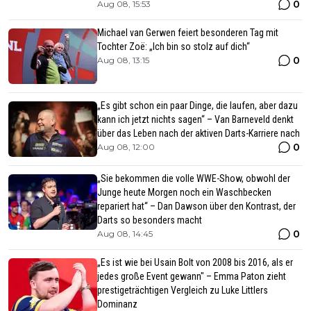
0
Aug 08, 15:53
Michael van Gerwen feiert besonderen Tag mit
Tochter Zoë: „Ich bin so stolz auf dich“
0
Aug 08, 13:15
„Es gibt schon ein paar Dinge, die laufen, aber dazu
kann ich jetzt nichts sagen“ – Van Barneveld denkt
über das Leben nach der aktiven Darts-Karriere nach
0
Aug 08, 12:00
„Sie bekommen die volle WWE-Show, obwohl der
Junge heute Morgen noch ein Waschbecken
repariert hat“ – Dan Dawson über den Kontrast, der
Darts so besonders macht
0
Aug 08, 14:45
„Es ist wie bei Usain Bolt von 2008 bis 2016, als er
jedes große Event gewann" – Emma Paton zieht
prestigeträchtigen Vergleich zu Luke Littlers
Dominanz