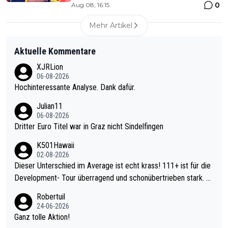
0
Aug 08, 16:15
Mehr Artikel
Aktuelle Kommentare
XJRLion
06-08-2026
Hochinteressante Analyse. Dank dafür.
Julian11
06-08-2026
Dritter Euro Titel war in Graz nicht Sindelfingen
K501Hawaii
02-08-2026
Dieser Unterschied im Average ist echt krass! 111+ ist für die
Development- Tour überragend und schonübertrieben stark. U
nter 60 im Ave dagegen eigentlich schon zu schwach - gerade
Robertuil
mal 40+ erst recht. Da gewinnst keinen Blumentopf - ist ja noc
24-06-2026
h krasser wie ein Pokalspiel eines Kreisligisten vs einem Bund
Ganz tolle Aktion!
esligisten.