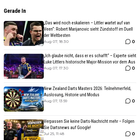
Gerade In
„Das wird noch eskalieren – Littler wartet auf van
Veen“: Robert Marijanovic sieht Zündstoff im Duell
der Weltbesten
0
Aug 07, 18:30
„Ich glaube nicht, dass er es schafft“ – Experte sieht
Luke Littlers historische Major-Mission vor dem Aus
0
Aug 07, 17:30
New Zealand Darts Masters 2026: Teilnehmerfeld,
Auslosung, Historie und Modus
0
Aug 07, 13:59
Verpassen Sie keine Darts-Nachricht mehr – Folgen
Sie Dartsnews auf Google!
0
Jul 25, 11:48