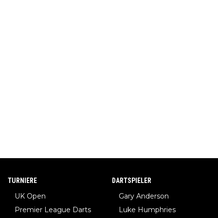
TURNIERE
DARTSPIELER
UK Open
Gary Anderson
Premier League Darts
Luke Humphries