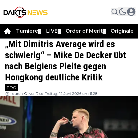
Turniere
LIVE
Order of Merit
Originale
▼
▼
▼
▼
„Mit Dimitris Average wird es
schwierig“ – Mike De Decker übt
nach Belgiens Pleite gegen
Hongkong deutliche Kritik
PDC
durch
Oliver Ried
Freitag, 12 Juni 2026 um 11:28