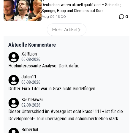
Deutschen wären aktuell qualifiziert – Schindler,
Springer, Hopp und Clemens auf Kurs
0
Aug 09, 16:00
Mehr Artikel
Aktuelle Kommentare
XJRLion
06-08-2026
Hochinteressante Analyse. Dank dafür.
Julian11
06-08-2026
Dritter Euro Titel war in Graz nicht Sindelfingen
K501Hawaii
02-08-2026
Dieser Unterschied im Average ist echt krass! 111+ ist für die
Development- Tour überragend und schonübertrieben stark. U
nter 60 im Ave dagegen eigentlich schon zu schwach - gerade
Robertuil
mal 40+ erst recht. Da gewinnst keinen Blumentopf - ist ja noc