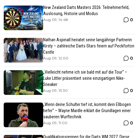
New Zealand Darts Masters 2026: Teilnehmerfeld,
Auslosung, Historie und Modus
0
Aug 09, 14:48
Nathan Aspinall heiratet seine langjährige Partnerin
Kirsty – zahlreiche Darts-Stars feiern auf Peckforton
Castle
0
Aug 09, 12:00
„Vielleicht nehme ich sie bald mit auf die Tour“ –
Luke Littler präsentiert seine einzigartigen Nike-
Sneaker
0
Aug 09, 13:30
„Wenn deine Schulter tief ist, kommt dein Ellbogen
tiefer“ – Wayne Mardle erklärt die Grundlagen einer
sauberen Wurftechnik
0
Aug 09, 11:00
Qualifikationsrennen für die Darts WM 2027: Diese