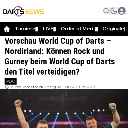
Turniere
LIVE
Order of Merit
Originale
▼
▼
▼
▼
Vorschau World Cup of Darts –
Nordirland: Können Rock und
Gurney beim World Cup of Darts
den Titel verteidigen?
PDC
durch
Theo Stodiek
Freitag, 12 Juni 2026 um 14:30