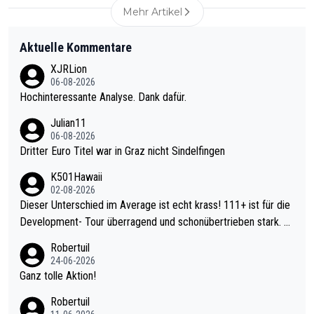
Mehr Artikel
Aktuelle Kommentare
XJRLion
06-08-2026
Hochinteressante Analyse. Dank dafür.
Julian11
06-08-2026
Dritter Euro Titel war in Graz nicht Sindelfingen
K501Hawaii
02-08-2026
Dieser Unterschied im Average ist echt krass! 111+ ist für die
Development- Tour überragend und schonübertrieben stark. U
nter 60 im Ave dagegen eigentlich schon zu schwach - gerade
Robertuil
mal 40+ erst recht. Da gewinnst keinen Blumentopf - ist ja noc
24-06-2026
h krasser wie ein Pokalspiel eines Kreisligisten vs einem Bund
Ganz tolle Aktion!
esligisten.
Robertuil