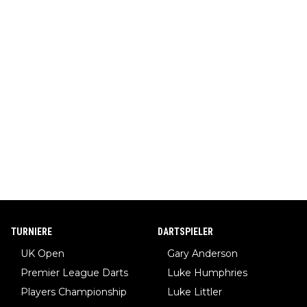
TURNIERE
DARTSPIELER
UK Open
Gary Anderson
Premier League Darts
Luke Humphries
Players Championship
Luke Littler