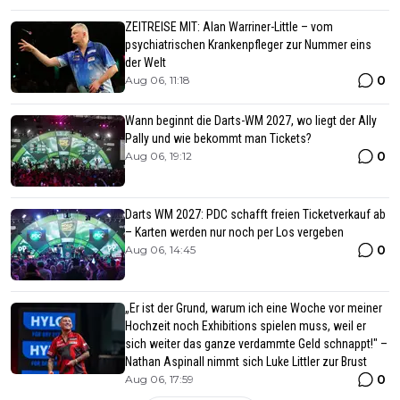
ZEITREISE MIT: Alan Warriner-Little – vom
psychiatrischen Krankenpfleger zur Nummer eins
der Welt
0
Aug 06, 11:18
Wann beginnt die Darts-WM 2027, wo liegt der Ally
Pally und wie bekommt man Tickets?
0
Aug 06, 19:12
Darts WM 2027: PDC schafft freien Ticketverkauf ab
– Karten werden nur noch per Los vergeben
0
Aug 06, 14:45
„Er ist der Grund, warum ich eine Woche vor meiner
Hochzeit noch Exhibitions spielen muss, weil er
sich weiter das ganze verdammte Geld schnappt!" –
Nathan Aspinall nimmt sich Luke Littler zur Brust
0
Aug 06, 17:59