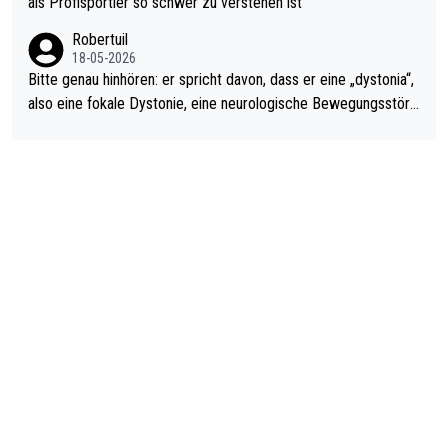
als Profisportler so schwer zu verstehen ist
ardo Pietreczko auf Social Media. Hmmmm. Finde den Fehler!
Robertuil
18-05-2026
Bitte genau hinhören: er spricht davon, dass er eine „dystonia“,
also eine fokale Dystonie, eine neurologische Bewegungsstöru
ng, bei der unkontrolliert Bewegungen und Krämpfe erzeugt w
erden, im Arm hat. Und, dass Medikamente ihm helfen! Ich glau
be immer noch, dass sehr viele der Dartits-Fälle fälschlich psy
chologisiert werden und eigentlich fokale Dystonien sind. Und
diese könnten teils wirksam behandelt werden! Dafür müsste
man nur zum Neurologen und nicht zum Mentaltrainer gehen…