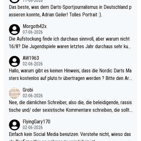
11-06-2026
Das beste, was dem Darts-Sportjournalismus in Deutschland p
assieren konnte, Adrian Geiler! Tolles Portrait :).
Morgoth42x
07-06-2026
Die Aufstockung finde ich durchaus sinnvoll, aber warum nicht
16/8? Die Jugendspiele waren letztes Jahr durchaus sehr kurz
weilig und besser anzuschauen, als manch Erwachsenenspiel.
AW1963
Allerdings ist Mitchell Lawrie als Nummer 1 der Welt eh qualifi
02-06-2026
ziert. Somit ändert die automatische Qualifikation des Weltmei
Hallo, warum gibt es keinen Hinweis, dass die Nordic Darts Ma
sters erstmal nichts. Ich denke sie wollen damit für nächstes J
sters kostenlos auf pluto.tv übertragen werden ? Bitte den Arti
ahr vorsorgen, denn da ist er alt genug für die PDC und wird w
kel aktualisieren, danke!
Grobi
ohl wenig WDF Turniere spielen. Dies war bei Archie Self letzt
02-06-2026
es Jahr der Fall. Er musste als amtierender Weltmeister durch
Nee, die dämlichen Schreiber, also die, die beleidigende, rassis
den Qualifier und ich glaube kaum, dass Mitchel sich das (in Ve
tische und/ oder sexistische Kommentare schreiben, die sollte
gas) antun würde, wenn er doch eigentlich die PDC-WM als Zi
n das einfach mal bleiben lassen. Sollten besser mal ihr eigene
FlyingGary170
el hat.
s Leben in den Griff kriegen. Nur eins wundert mich: Luke Little
02-06-2026
r war doch neulich erst derjenige, der über Social Media GvV p
Einfach kein Social Media benutzen. Verstehe nicht, wieso das
rovoziert hat. Und Littlers Mutter schießt öfters mal gegen Ric