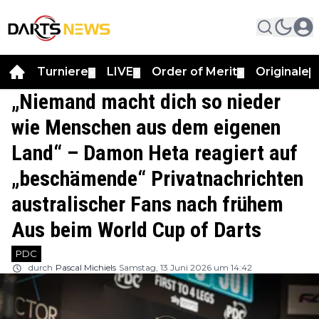
Turniere
LIVE
Order of Merit
Originale
▼
▼
▼
▼
„Niemand macht dich so nieder
wie Menschen aus dem eigenen
Land“ – Damon Heta reagiert auf
„beschämende“ Privatnachrichten
australischer Fans nach frühem
Aus beim World Cup of Darts
PDC
durch
Pascal Michiels
Samstag, 13 Juni 2026 um 14:42