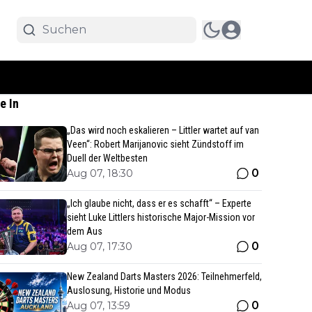
e In
„Das wird noch eskalieren – Littler wartet auf van
Veen“: Robert Marijanovic sieht Zündstoff im
Duell der Weltbesten
0
Aug 07, 18:30
„Ich glaube nicht, dass er es schafft“ – Experte
sieht Luke Littlers historische Major-Mission vor
dem Aus
0
Aug 07, 17:30
New Zealand Darts Masters 2026: Teilnehmerfeld,
Auslosung, Historie und Modus
0
Aug 07, 13:59