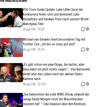
bte Nachrichten
PDC Form Guide Update: Luke Littler lässt die
Konkurrenz hinter sich und dominiert Luke
Humphries und Gerwyn Price nach seinem World-
Matchplay-Titel
0
Aug 08, 15:53
Michael van Gerwen feiert besonderen Tag mit
Tochter Zoë: „Ich bin so stolz auf dich“
0
Aug 08, 13:15
„Es gibt schon ein paar Dinge, die laufen, aber
dazu kann ich jetzt nichts sagen“ – Van Barneveld
denkt über das Leben nach der aktiven Darts-
Karriere nach
0
Aug 08, 12:00
„Sie bekommen die volle WWE-Show, obwohl der
Junge heute Morgen noch ein Waschbecken
repariert hat“ – Dan Dawson über den Kontrast,