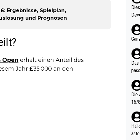
Diese
6: Ergebnisse, Spielplan,
Deve
Auslosung und Prognosen
nter 60 im
e mal 40+ er
och krasser wie ein Po
ilt?
Ganz
ndes
s Open
erhält einen Anteil des
Das 
iesem Jahr £35.000 an den
pass
Die 
16/8? Die Jugendspiele waren letztes Jah
zwei
l. Allerdings ist Mitchell Lawrie als Nummer 1 der Welt eh quali
fizi
Hallo, warum gibt es keinen Hinweis, dass di
eisters erst
aste
s Ja