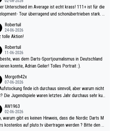
02-08-2026
r Unterschied im Average ist echt krass! 111+ ist für die
lopment- Tour überragend und schonübertrieben stark. U
 Ave dagegen eigentlich schon zu schwach - gerad
Robertuil
st recht. Da gewinnst keinen Blumentopf - ist ja n
24-06-2026
kalspiel eines Kreisligisten vs einem Bu
 tolle Aktion!
ligisten.
Robertuil
11-06-2026
beste, was dem Darts-Sportjournalismus in Deutschland
ieren konnte, Adrian Geiler! Tolles Portrait :).
Morgoth42x
07-06-2026
Aufstockung finde ich durchaus sinnvoll, aber warum nicht
r durchaus sehr kur
lig und besser anzuschauen, als manch Erwachsenenspie
AW1963
02-06-2026
ert. Somit ändert die automatische Qualifikation des Weltm
e Nordic Darts M
mal nichts. Ich denke sie wollen damit für nächste
rs kostenlos auf pluto.tv übertragen werden ? Bitte den A
hr vorsorgen, denn da ist er alt genug für die PDC und wir