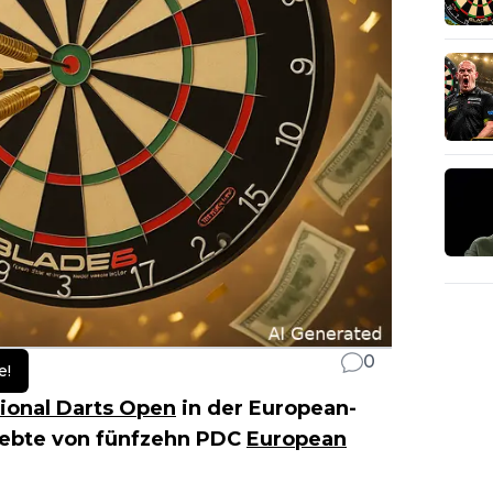
0
e!
tional Darts Open
in der European-
siebte von fünfzehn PDC
European