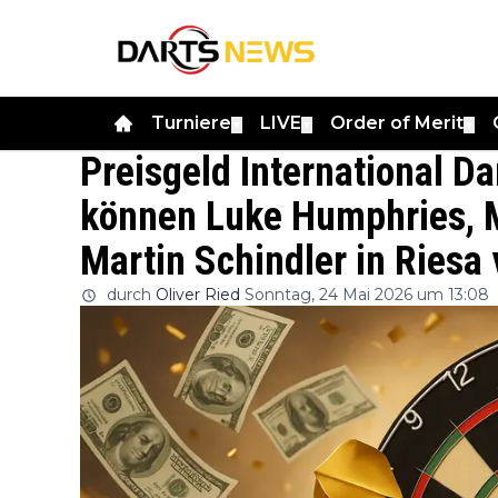
Turniere
LIVE
Order of Merit
▼
▼
▼
Preisgeld International D
können Luke Humphries, 
Martin Schindler in Riesa
durch
Oliver Ried
Sonntag, 24 Mai 2026 um 13:08