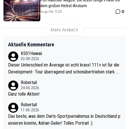
dem großen Herbst-Ansturm
0
Aug 06, 11:23
Mehr Artikel
Aktuelle Kommentare
K501Hawaii
02-08-2026
Dieser Unterschied im Average ist echt krass! 111+ ist für die
Development- Tour überragend und schonübertrieben stark. U
nter 60 im Ave dagegen eigentlich schon zu schwach - gerade
Robertuil
mal 40+ erst recht. Da gewinnst keinen Blumentopf - ist ja noc
24-06-2026
h krasser wie ein Pokalspiel eines Kreisligisten vs einem Bund
Ganz tolle Aktion!
esligisten.
Robertuil
11-06-2026
Das beste, was dem Darts-Sportjournalismus in Deutschland p
assieren konnte, Adrian Geiler! Tolles Portrait :).