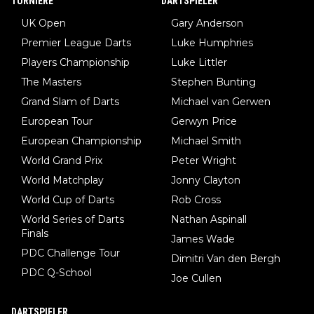
TURNIERE
DARTSPIELER
UK Open
Gary Anderson
Premier League Darts
Luke Humphries
Players Championship
Luke Littler
The Masters
Stephen Bunting
Grand Slam of Darts
Michael van Gerwen
European Tour
Gerwyn Price
European Championship
Michael Smith
World Grand Prix
Peter Wright
World Matchplay
Jonny Clayton
World Cup of Darts
Rob Cross
World Series of Darts
Nathan Aspinall
Finals
James Wade
PDC Challenge Tour
Dimitri Van den Bergh
PDC Q-School
Joe Cullen
DARTSPIELER