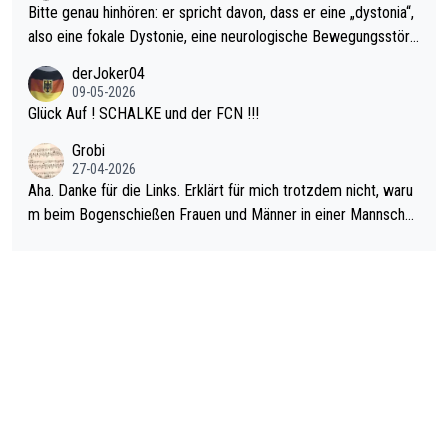
Bitte genau hinhören: er spricht davon, dass er eine „dystonia“,
also eine fokale Dystonie, eine neurologische Bewegungsstöru
ng, bei der unkontrolliert Bewegungen und Krämpfe erzeugt w
derJoker04
erden, im Arm hat. Und, dass Medikamente ihm helfen! Ich glau
09-05-2026
be immer noch, dass sehr viele der Dartits-Fälle fälschlich psy
Glück Auf ! SCHALKE und der FCN !!!
chologisiert werden und eigentlich fokale Dystonien sind. Und
Grobi
diese könnten teils wirksam behandelt werden! Dafür müsste
27-04-2026
man nur zum Neurologen und nicht zum Mentaltrainer gehen…
Aha. Danke für die Links. Erklärt für mich trotzdem nicht, waru
m beim Bogenschießen Frauen und Männer in einer Mannschaf
t spielen. Und beim Dressurreiten sind ebenfalls Frauen und Mä
nner in einer Mannschaft und das, obwohl hier auch eine Körpe
rlichkeit vorausgesetzt ist. Gilt sogar bei den olympischen Spie
len! Der Podcast "Tops Tops Tops" (Folgen 70 und 72) beschä
ftigt sich ausführlich, sachlich und absolut nachvollziehbar mit
dem Thema.