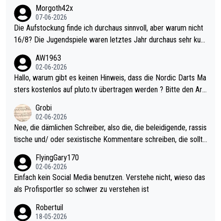
Morgoth42x
07-06-2026
Die Aufstockung finde ich durchaus sinnvoll, aber warum nicht
16/8? Die Jugendspiele waren letztes Jahr durchaus sehr kurz
weilig und besser anzuschauen, als manch Erwachsenenspiel.
AW1963
Allerdings ist Mitchell Lawrie als Nummer 1 der Welt eh qualifi
02-06-2026
ziert. Somit ändert die automatische Qualifikation des Weltmei
Hallo, warum gibt es keinen Hinweis, dass die Nordic Darts Ma
sters erstmal nichts. Ich denke sie wollen damit für nächstes J
sters kostenlos auf pluto.tv übertragen werden ? Bitte den Arti
ahr vorsorgen, denn da ist er alt genug für die PDC und wird w
kel aktualisieren, danke!
Grobi
ohl wenig WDF Turniere spielen. Dies war bei Archie Self letzt
02-06-2026
es Jahr der Fall. Er musste als amtierender Weltmeister durch
Nee, die dämlichen Schreiber, also die, die beleidigende, rassis
den Qualifier und ich glaube kaum, dass Mitchel sich das (in Ve
tische und/ oder sexistische Kommentare schreiben, die sollte
gas) antun würde, wenn er doch eigentlich die PDC-WM als Zi
n das einfach mal bleiben lassen. Sollten besser mal ihr eigene
FlyingGary170
el hat.
s Leben in den Griff kriegen. Nur eins wundert mich: Luke Little
02-06-2026
r war doch neulich erst derjenige, der über Social Media GvV p
Einfach kein Social Media benutzen. Verstehe nicht, wieso das
rovoziert hat. Und Littlers Mutter schießt öfters mal gegen Ric
als Profisportler so schwer zu verstehen ist
ardo Pietreczko auf Social Media. Hmmmm. Finde den Fehler!
Robertuil
18-05-2026