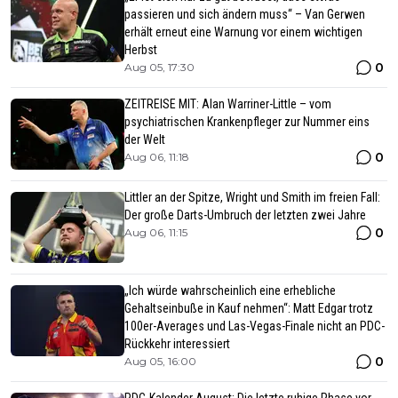
passieren und sich ändern muss“ – Van Gerwen
erhält erneut eine Warnung vor einem wichtigen
Herbst
0
Aug 05, 17:30
ZEITREISE MIT: Alan Warriner-Little – vom
psychiatrischen Krankenpfleger zur Nummer eins
der Welt
0
Aug 06, 11:18
Littler an der Spitze, Wright und Smith im freien Fall:
Der große Darts-Umbruch der letzten zwei Jahre
0
Aug 06, 11:15
„Ich würde wahrscheinlich eine erhebliche
Gehaltseinbuße in Kauf nehmen“: Matt Edgar trotz
100er-Averages und Las-Vegas-Finale nicht an PDC-
Rückkehr interessiert
0
Aug 05, 16:00
PDC-Kalender August: Die letzte ruhige Phase vor