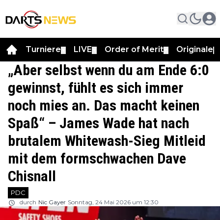
Turniere
LIVE
Order of Merit
Originale
▼
▼
▼
▼
„Aber selbst wenn du am Ende 6:0
gewinnst, fühlt es sich immer
noch mies an. Das macht keinen
Spaß“ – James Wade hat nach
brutalem Whitewash-Sieg Mitleid
mit dem formschwachen Dave
Chisnall
PDC
durch
Nic Gayer
Sonntag, 24 Mai 2026 um 12:30