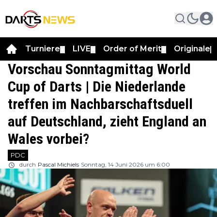
Turniere
LIVE
Order of Merit
Originale
▼
▼
▼
▼
Vorschau Sonntagmittag World
Cup of Darts | Die Niederlande
treffen im Nachbarschaftsduell
auf Deutschland, zieht England an
Wales vorbei?
PDC
durch
Pascal Michiels
Sonntag, 14 Juni 2026 um 6:00