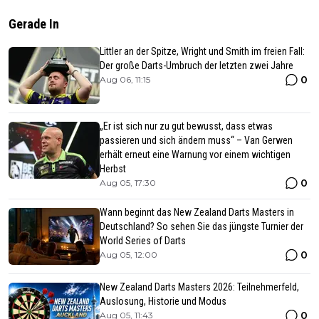
Gerade In
Littler an der Spitze, Wright und Smith im freien Fall:
Der große Darts-Umbruch der letzten zwei Jahre
0
Aug 06, 11:15
„Er ist sich nur zu gut bewusst, dass etwas
passieren und sich ändern muss“ – Van Gerwen
erhält erneut eine Warnung vor einem wichtigen
Herbst
0
Aug 05, 17:30
Wann beginnt das New Zealand Darts Masters in
Deutschland? So sehen Sie das jüngste Turnier der
World Series of Darts
0
Aug 05, 12:00
New Zealand Darts Masters 2026: Teilnehmerfeld,
Auslosung, Historie und Modus
0
Aug 05, 11:43