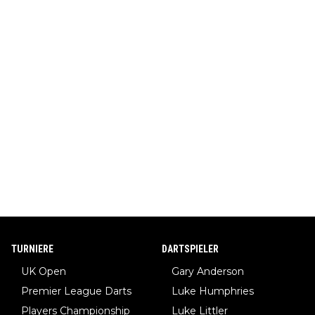
TURNIERE
DARTSPIELER
UK Open
Gary Anderson
Premier League Darts
Luke Humphries
Players Championship
Luke Littler