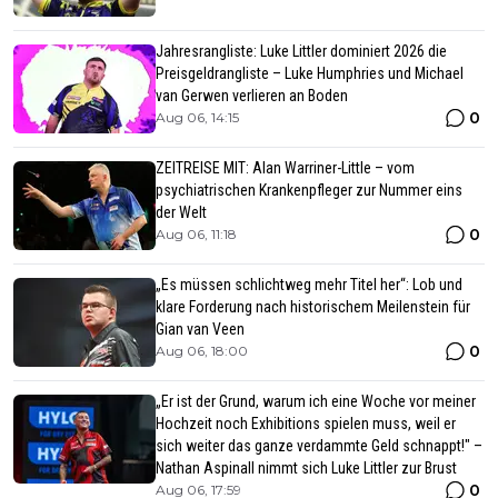
Jahresrangliste: Luke Littler dominiert 2026 die
Preisgeldrangliste – Luke Humphries und Michael
van Gerwen verlieren an Boden
0
Aug 06, 14:15
ZEITREISE MIT: Alan Warriner-Little – vom
psychiatrischen Krankenpfleger zur Nummer eins
der Welt
0
Aug 06, 11:18
„Es müssen schlichtweg mehr Titel her“: Lob und
klare Forderung nach historischem Meilenstein für
Gian van Veen
0
Aug 06, 18:00
„Er ist der Grund, warum ich eine Woche vor meiner
Hochzeit noch Exhibitions spielen muss, weil er
sich weiter das ganze verdammte Geld schnappt!" –
Nathan Aspinall nimmt sich Luke Littler zur Brust
0
Aug 06, 17:59