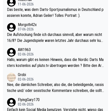
11-06-2026
Das beste, was dem Darts-Sportjournalismus in Deutschland p
assieren konnte, Adrian Geiler! Tolles Portrait :).
Morgoth42x
07-06-2026
Die Aufstockung finde ich durchaus sinnvoll, aber warum nicht
16/8? Die Jugendspiele waren letztes Jahr durchaus sehr kurz
weilig und besser anzuschauen, als manch Erwachsenenspiel.
AW1963
Allerdings ist Mitchell Lawrie als Nummer 1 der Welt eh qualifi
02-06-2026
ziert. Somit ändert die automatische Qualifikation des Weltmei
Hallo, warum gibt es keinen Hinweis, dass die Nordic Darts Ma
sters erstmal nichts. Ich denke sie wollen damit für nächstes J
sters kostenlos auf pluto.tv übertragen werden ? Bitte den Arti
ahr vorsorgen, denn da ist er alt genug für die PDC und wird w
kel aktualisieren, danke!
Grobi
ohl wenig WDF Turniere spielen. Dies war bei Archie Self letzt
02-06-2026
es Jahr der Fall. Er musste als amtierender Weltmeister durch
Nee, die dämlichen Schreiber, also die, die beleidigende, rassis
den Qualifier und ich glaube kaum, dass Mitchel sich das (in Ve
tische und/ oder sexistische Kommentare schreiben, die sollte
gas) antun würde, wenn er doch eigentlich die PDC-WM als Zi
n das einfach mal bleiben lassen. Sollten besser mal ihr eigene
FlyingGary170
el hat.
s Leben in den Griff kriegen. Nur eins wundert mich: Luke Little
02-06-2026
r war doch neulich erst derjenige, der über Social Media GvV p
Einfach kein Social Media benutzen. Verstehe nicht, wieso das