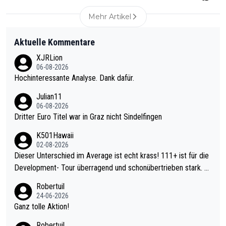
Mehr Artikel
Aktuelle Kommentare
XJRLion
06-08-2026
Hochinteressante Analyse. Dank dafür.
Julian11
06-08-2026
Dritter Euro Titel war in Graz nicht Sindelfingen
K501Hawaii
02-08-2026
Dieser Unterschied im Average ist echt krass! 111+ ist für die
Development- Tour überragend und schonübertrieben stark. U
nter 60 im Ave dagegen eigentlich schon zu schwach - gerade
Robertuil
mal 40+ erst recht. Da gewinnst keinen Blumentopf - ist ja noc
24-06-2026
h krasser wie ein Pokalspiel eines Kreisligisten vs einem Bund
Ganz tolle Aktion!
esligisten.
Robertuil