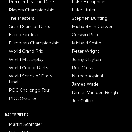
Premier League Darts
Luke Humphries
man nur zum Neurologen und nicht zum Mentaltrainer gehen…
Players Championship
Luke Littler
The Masters
Stephen Bunting
Grand Slam of Darts
Michael van Gerwen
European Tour
Gerwyn Price
European Championship
Michael Smith
World Grand Prix
Peter Wright
World Matchplay
Jonny Clayton
World Cup of Darts
Rob Cross
World Series of Darts
Nathan Aspinall
Finals
James Wade
PDC Challenge Tour
Dimitri Van den Bergh
PDC Q-School
Joe Cullen
DARTSPIELER
Martin Schindler