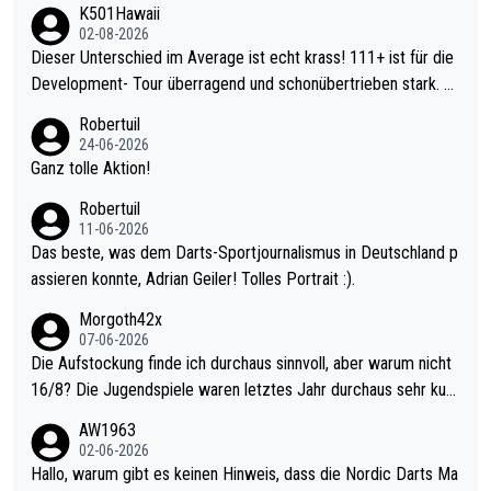
K501Hawaii
02-08-2026
Dieser Unterschied im Average ist echt krass! 111+ ist für die
Development- Tour überragend und schonübertrieben stark. U
nter 60 im Ave dagegen eigentlich schon zu schwach - gerade
Robertuil
mal 40+ erst recht. Da gewinnst keinen Blumentopf - ist ja noc
24-06-2026
h krasser wie ein Pokalspiel eines Kreisligisten vs einem Bund
Ganz tolle Aktion!
esligisten.
Robertuil
11-06-2026
Das beste, was dem Darts-Sportjournalismus in Deutschland p
assieren konnte, Adrian Geiler! Tolles Portrait :).
Morgoth42x
07-06-2026
Die Aufstockung finde ich durchaus sinnvoll, aber warum nicht
16/8? Die Jugendspiele waren letztes Jahr durchaus sehr kurz
weilig und besser anzuschauen, als manch Erwachsenenspiel.
AW1963
Allerdings ist Mitchell Lawrie als Nummer 1 der Welt eh qualifi
02-06-2026
ziert. Somit ändert die automatische Qualifikation des Weltmei
Hallo, warum gibt es keinen Hinweis, dass die Nordic Darts Ma