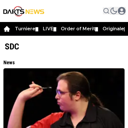
Turniere
LIVE
Order of Merit
Originale
▼
▼
▼
▼
SDC
News