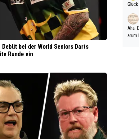
m hel
Glück
ts-Fäl
kale 
ndelt
Aha. D
nicht
arum 
nscha
m Debüt bei der World Seniors Darts
uen u
ite Runde ein
uch ei
n oly
lgen 7
bsolu