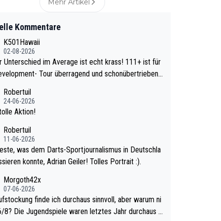
Mehr Artikel
elle Kommentare
K501Hawaii
02-08-2026
Unterschied im Average ist echt krass! 111+ ist für
evelopment- Tour überragend und schonübertrieben
wa
Robertuil
e mal 40+ erst recht. Da gewinnst keinen Blume
24-06-2026
a noch krasser wie ein Pokalspiel eines Kreisligi
olle Aktion!
vs einem Bundesligisten.
Robertuil
11-06-2026
este, was dem Darts-Sportjournalismus in Deutschla
sieren konnte, Adrian Geiler! Tolles Portrait :).
Morgoth42x
07-06-2026
ufstockung finde ich durchaus sinnvoll, aber warum ni
n letztes Jahr durchaus s