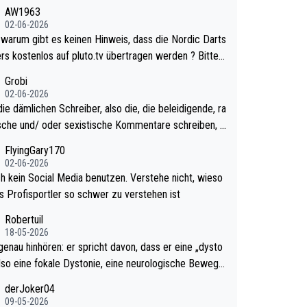
urzweilig und besser anzuschauen, als manch Erwach
AW1963
tchell Lawrie als Nummer 1 de
02-06-2026
 eh qualifiziert. Somit ändert die automatische Qualifi
ts
es Weltmeisters erstmal nichts. Ich denke sie woll
rs kostenlos auf pluto.tv übertragen werden ? Bitte
mit für nächstes Jahr vorsorgen, denn da ist er alt ge
tikel aktualisieren, danke!
Grobi
ür die PDC und wird wohl wenig WDF Turniere spiele
02-06-2026
s war bei Archie Self letztes Jahr der Fall. Er musste
ie dämlichen Schreiber, also die, die beleidigende, ra
mtierender Weltmeister durch den Qualifier und ich gla
ische und/ oder sexistische Kommentare schreiben, d
aum, dass Mitchel sich das (in Vegas) antun würde, w
lten das einfach mal bleiben lassen. Sollten besser m
FlyingGary170
r doch eigentlich die PDC-WM als Ziel hat.
 eigenes Leben in den Griff kriegen. Nur eins wundert
02-06-2026
 Luke Littler war doch neulich erst derjenige, der übe
ch kein Social Media benutzen. Verstehe nicht, wieso
ial Media GvV provoziert hat. Und Littlers Mutter schi
ls Profisportler so schwer zu verstehen ist
fters mal gegen Ricardo Pietreczko auf Social Medi
Robertuil
mmm. Finde den Fehler!
18-05-2026
genau hinhören: er spricht davon, dass er eine „dysto
 also eine fokale Dystonie, eine neurologische Bewegu
örung, bei der unkontrolliert Bewegungen und Krämpf
derJoker04
eugt werden, im Arm hat. Und, dass Medikamente ih
09-05-2026