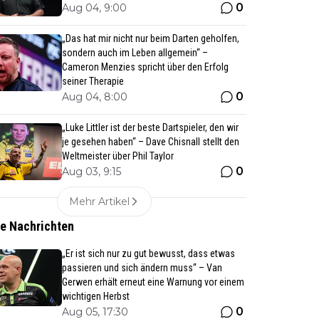
0
Aug 04, 9:00
„Das hat mir nicht nur beim Darten geholfen,
sondern auch im Leben allgemein“ –
Cameron Menzies spricht über den Erfolg
seiner Therapie
0
Aug 04, 8:00
„Luke Littler ist der beste Dartspieler, den wir
je gesehen haben“ – Dave Chisnall stellt den
Weltmeister über Phil Taylor
0
Aug 03, 9:15
Mehr Artikel
te Nachrichten
„Er ist sich nur zu gut bewusst, dass etwas
passieren und sich ändern muss“ – Van
Gerwen erhält erneut eine Warnung vor einem
wichtigen Herbst
0
Aug 05, 17:30