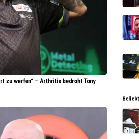
rt zu werfen“ – Arthritis bedroht Tony
Belieb