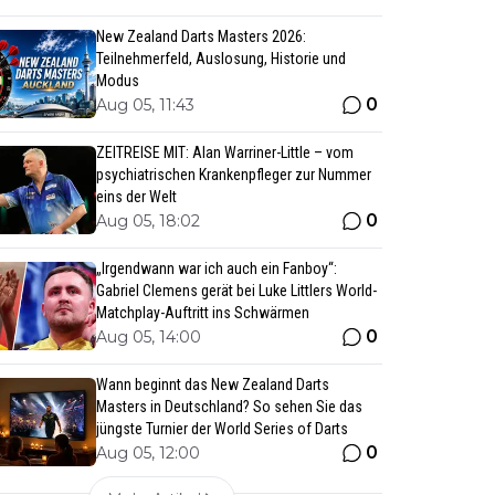
New Zealand Darts Masters 2026:
Teilnehmerfeld, Auslosung, Historie und
Modus
0
Aug 05, 11:43
ZEITREISE MIT: Alan Warriner-Little – vom
psychiatrischen Krankenpfleger zur Nummer
eins der Welt
0
Aug 05, 18:02
„Irgendwann war ich auch ein Fanboy“:
Gabriel Clemens gerät bei Luke Littlers World-
Matchplay-Auftritt ins Schwärmen
0
Aug 05, 14:00
Wann beginnt das New Zealand Darts
Masters in Deutschland? So sehen Sie das
jüngste Turnier der World Series of Darts
0
Aug 05, 12:00