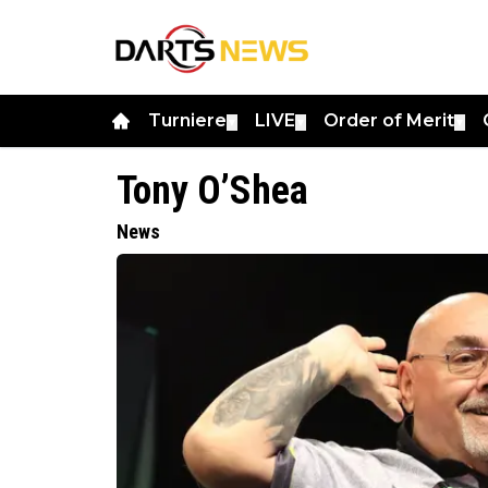
Turniere
LIVE
Order of Merit
▼
▼
▼
Tony O’Shea
News