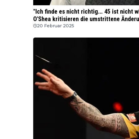
WSDT
"Ich finde es nicht richtig... 45 ist nicht
O'Shea kritisieren die umstrittene Änder
20 Februar 2025